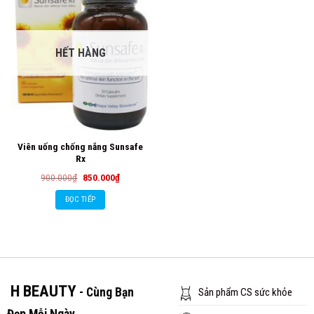
HẾT HÀNG
Viên uống chống nắng Sunsafe
Rx
Giá
Giá
900.000
₫
850.000
₫
gốc
hiện
là:
tại
ĐỌC TIẾP
900.000₫.
là:
850.000₫.
H BEAUTY
- Cùng Bạn
Sản phẩm CS sức khỏe