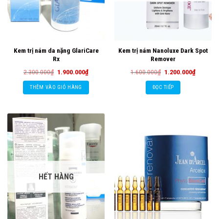
Kem trị nám da nặng GlariCare
Kem trị nám Nanoluxe Dark Spot
Rx
Remover
Giá
Giá
Giá
Giá
2.300.000
₫
1.900.000
₫
1.600.000
₫
1.200.000
₫
gốc
hiện
gốc
hiện
là:
tại
là:
tại
THÊM VÀO GIỎ HÀNG
ĐỌC TIẾP
2.300.000₫.
là:
1.600.000₫.
là:
1.900.000₫.
1.200.00
HẾT HÀNG