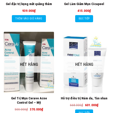
Gel đặc trị bọng mắt quầng thâm
Gel Làm Giảm Mụn Cicapeel
939.000
₫
415.000
₫
THÊM VÀO GIỎ HÀNG
ĐỌC TIẾP
HẾT HÀNG
HẾT HÀNG
Gel Trị Mụn Cerave Acne
Hỗ trợ điều trị Nám da, Tàn nhan
Control Gel – Mỹ
Giá
Giá
668.000
₫
601.000
₫
gốc
hiện
Giá
Giá
500.000
₫
370.000
₫
là:
tại
gốc
hiện
ĐỌC TIẾP