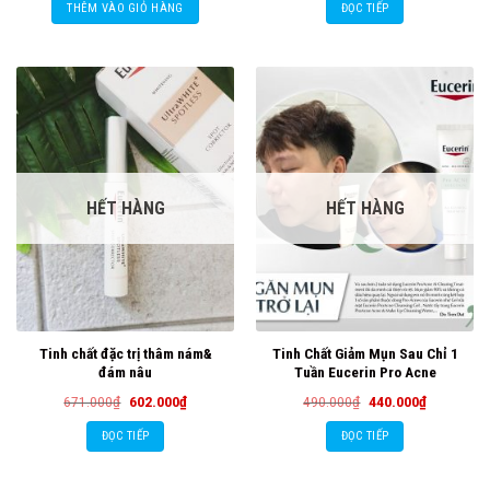
là:
tại
là:
tại
THÊM VÀO GIỎ HÀNG
ĐỌC TIẾP
159.000₫.
là:
250.000₫.
là:
150.000₫.
220.000₫.
HẾT HÀNG
HẾT HÀNG
Tinh chất đặc trị thâm nám&
Tinh Chất Giảm Mụn Sau Chỉ 1
đám nâu
Tuần Eucerin Pro Acne
Giá
Giá
Giá
Giá
671.000
₫
602.000
₫
490.000
₫
440.000
₫
gốc
hiện
gốc
hiện
là:
tại
là:
tại
ĐỌC TIẾP
ĐỌC TIẾP
671.000₫.
là:
490.000₫.
là:
602.000₫.
440.000₫.