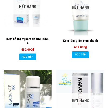
HẾT HÀNG
HẾT HÀNG
Kem hỗ trợ trị nám da UNITONE
Kem làm giảm mụn nhanh
4
639.000
₫
430.000
₫
ĐỌC TIẾP
ĐỌC TIẾP
HẾT HÀNG