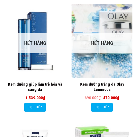
HẾT HÀNG
HẾT HÀNG
Kem dưỡng giúp làm trẻ hóa và
Kem dưỡng trắng da Olay
sáng da
Luminous
Giá
Giá
1.539.000
₫
690.000
₫
470.000
₫
gốc
hiện
là:
tại
ĐỌC TIẾP
ĐỌC TIẾP
690.000₫.
là:
470.000₫.