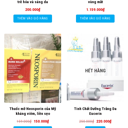
trẻ hóa và sáng da
vùng mắt
200.000
₫
1.159.000
₫
THÊM VÀO GIỎ HÀNG
THÊM VÀO GIỎ HÀNG
HẾT HÀNG
Thuốc mỡ Neosporin của Mỹ
Tinh Chất Dưỡng Trắng Da
kháng viêm, liền sẹo
Eucerin
Giá
Giá
Giá
Giá
159.000
₫
150.000
₫
250.000
₫
220.000
₫
gốc
hiện
gốc
hiện