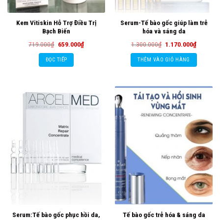
Kem Vitiskin Hỗ Trợ Điều Trị
Serum-Tế bào gốc giúp làm trẻ
Bạch Biến
hóa và sáng da
Giá
Giá
Giá
Giá
719.000
₫
659.000
₫
1.300.000
₫
1.170.000
₫
gốc
hiện
gốc
hiện
là:
tại
là:
tại
ĐỌC TIẾP
THÊM VÀO GIỎ HÀNG
719.000₫.
là:
1.300.000₫.
là:
659.000₫.
1.170.00
Serum:Tế bào gốc phục hồi da,
Tế bào gốc trẻ hóa & sáng da