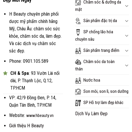
Đẹp Mỗi Ngày
Chăm sóc & dưỡng da
mặt
H Beauty chuyên phân phối
Sản phẩm đặc trị da
dược mỹ phẩm chính hãng
Mỹ, Châu Âu: chăm sóc sức
SP chống lão hóa
khỏe, chăm sóc da, làm đẹp.
chuyên sâu
Và các dịch vụ chăm sóc
Sản phẩm trang điểm
sắc đẹp.
Phone: 0901.105.589
Chăm sóc da toàn
thân
CH & Spa
: 93 Vườn Lài nối
Nước hoa
dài, P. Thạnh Lộc, Q.12,
TP.HCM
Son môi, son lì, son dưỡng
VP: 42/9 Đồng Đen, P. 14,
SP Hỗ trợ làm đẹp khác
Quận Tân Bình, TP.HCM
Dịch Vụ Làm Đẹp
Website:
www.hbeauty.vn
Giới thiệu H Beauty