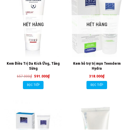
HẾT HÀNG
HẾT HÀNG
Kem Điều Trị Da Kích Ứng, Tăng
Kem hỗ trợ trị mụn Teenderm
Sừng
Hydra
Giá
Giá
657.000
₫
591.000
₫
318.000
₫
gốc
hiện
là:
tại
ĐỌC TIẾP
ĐỌC TIẾP
657.000₫.
là:
591.000₫.