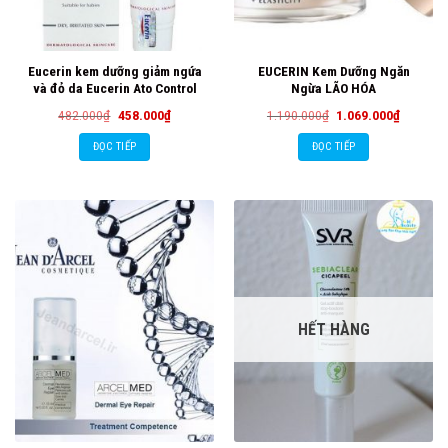
Eucerin kem dưỡng giảm ngứa
EUCERIN Kem Dưỡng Ngăn
và đỏ da Eucerin Ato Control
Ngừa LÃO HÓA
Giá
Giá
Giá
Giá
482.000
₫
458.000
₫
1.190.000
₫
1.069.000
₫
gốc
hiện
gốc
hiện
là:
tại
là:
tại
ĐỌC TIẾP
ĐỌC TIẾP
482.000₫.
là:
1.190.000₫.
là:
458.000₫.
1.069.00
HẾT HÀNG