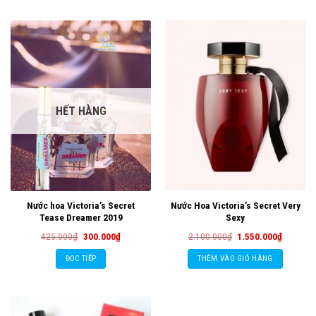
HẾT HÀNG
Nước hoa Victoria’s Secret
Nước Hoa Victoria’s Secret Very
Tease Dreamer 2019
Sexy
Giá
Giá
Giá
Giá
425.000
₫
300.000
₫
2.100.000
₫
1.550.000
₫
gốc
hiện
gốc
hiện
là:
tại
là:
tại
ĐỌC TIẾP
THÊM VÀO GIỎ HÀNG
425.000₫.
là:
2.100.000₫.
là:
300.000₫.
1.550.00