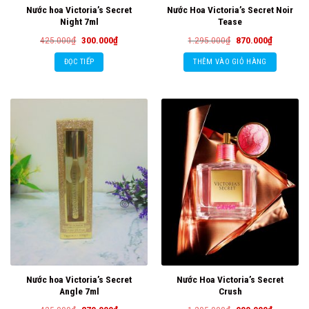
Nước hoa Victoria’s Secret
Nước Hoa Victoria’s Secret Noir
Night 7ml
Tease
Giá
Giá
Giá
Giá
425.000
₫
300.000
₫
1.295.000
₫
870.000
₫
gốc
hiện
gốc
hiện
là:
tại
là:
tại
ĐỌC TIẾP
THÊM VÀO GIỎ HÀNG
425.000₫.
là:
1.295.000₫.
là:
300.000₫.
870.000₫
Nước hoa Victoria’s Secret
Nước Hoa Victoria’s Secret
Angle 7ml
Crush