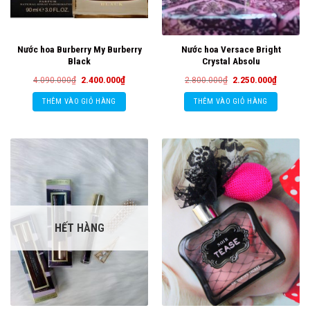
Nước hoa Burberry My Burberry
Nước hoa Versace Bright
Black
Crystal Absolu
Giá
Giá
Giá
Giá
4.090.000
₫
2.400.000
₫
2.800.000
₫
2.250.000
₫
gốc
hiện
gốc
hiện
là:
tại
là:
tại
THÊM VÀO GIỎ HÀNG
THÊM VÀO GIỎ HÀNG
4.090.000₫.
là:
2.800.000₫.
là:
2.400.000₫.
2.250.00
HẾT HÀNG