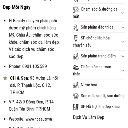
Đẹp Mỗi Ngày
Chăm sóc & dưỡng da
mặt
H Beauty chuyên phân phối
Sản phẩm đặc trị da
dược mỹ phẩm chính hãng
Mỹ, Châu Âu: chăm sóc sức
SP chống lão hóa
khỏe, chăm sóc da, làm đẹp.
chuyên sâu
Và các dịch vụ chăm sóc
Sản phẩm trang điểm
sắc đẹp.
Phone: 0901.105.589
Chăm sóc da toàn
thân
CH & Spa
: 93 Vườn Lài nối
Nước hoa
dài, P. Thạnh Lộc, Q.12,
TP.HCM
Son môi, son lì, son dưỡng
VP: 42/9 Đồng Đen, P. 14,
SP Hỗ trợ làm đẹp khác
Quận Tân Bình, TP.HCM
Dịch Vụ Làm Đẹp
Website:
www.hbeauty.vn