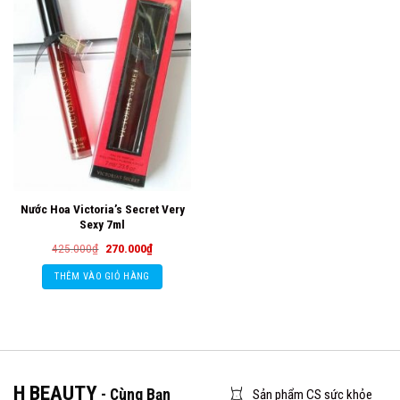
Nước Hoa Victoria’s Secret Very
Sexy 7ml
Giá
Giá
425.000
₫
270.000
₫
gốc
hiện
là:
tại
THÊM VÀO GIỎ HÀNG
425.000₫.
là:
270.000₫.
H BEAUTY
- Cùng Bạn
Sản phẩm CS sức khỏe