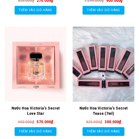
Giá
Giá
Giá
Giá
425.000
₫
270.000
₫
1.295.000
₫
900.000
₫
gốc
hiện
gốc
hiện
là:
tại
là:
tại
THÊM VÀO GIỎ HÀNG
THÊM VÀO GIỎ HÀNG
425.000₫.
là:
1.295.000₫.
là:
270.000₫.
900.000₫
Nước Hoa Victoria’s Secret
Nước Hoa Victoria’s Secret
Love Star
Tease (7ml)
Giá
Giá
Giá
Giá
650.000
₫
570.000
₫
425.000
₫
300.000
₫
gốc
hiện
gốc
hiện
là:
tại
là:
tại
THÊM VÀO GIỎ HÀNG
THÊM VÀO GIỎ HÀNG
650.000₫.
là:
425.000₫.
là:
570.000₫.
300.000₫.