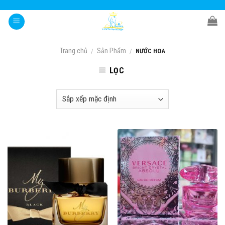
Skip
to
content
Trang chủ
Sản Phẩm
/
/
NƯỚC HOA
LỌC