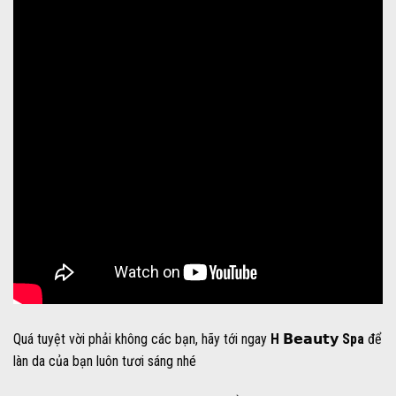
Quá tuyệt vời phải không các bạn, hãy tới ngay
H 𝗕𝗲𝗮𝘂𝘁𝘆 Spa
để
làn da của bạn luôn tươi sáng nhé