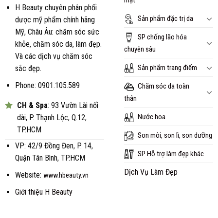
mặt
H Beauty chuyên phân phối
Sản phẩm đặc trị da
dược mỹ phẩm chính hãng
Mỹ, Châu Âu: chăm sóc sức
SP chống lão hóa
khỏe, chăm sóc da, làm đẹp.
chuyên sâu
Và các dịch vụ chăm sóc
Sản phẩm trang điểm
sắc đẹp.
Phone: 0901.105.589
Chăm sóc da toàn
thân
CH & Spa
: 93 Vườn Lài nối
Nước hoa
dài, P. Thạnh Lộc, Q.12,
TP.HCM
Son môi, son lì, son dưỡng
VP: 42/9 Đồng Đen, P. 14,
SP Hỗ trợ làm đẹp khác
Quận Tân Bình, TP.HCM
Dịch Vụ Làm Đẹp
Website:
www.hbeauty.vn
Giới thiệu H Beauty