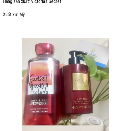
Hãng sản xuất: Victoria’s Secret
Xuất xứ: Mỹ