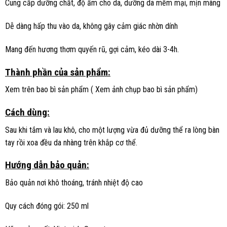
Cung cấp dưỡng chất, độ ẩm cho da, dưỡng da mềm mại, mịn màng
Dễ dàng hấp thu vào da, không gây cảm giác nhờn dính
Mang đến hương thơm quyến rũ, gợi cảm, kéo dài 3-4h.
Thành phần của sản phẩm:
Xem trên bao bì sản phẩm ( Xem ảnh chụp bao bì sản phẩm)
Cách dùng:
Sau khi tắm và lau khô, cho một lượng vừa đủ dưỡng thể ra lòng bàn
tay rồi xoa đều da nhàng trên khắp cơ thể.
Hướng dẫn bảo quản:
Bảo quản nơi khô thoáng, tránh nhiệt độ cao
Quy cách đóng gói: 250 ml