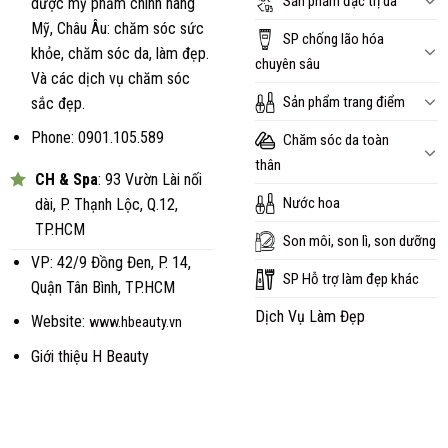
Sản phẩm đặc trị da
dược mỹ phẩm chính hãng
Mỹ, Châu Âu: chăm sóc sức
SP chống lão hóa
khỏe, chăm sóc da, làm đẹp.
chuyên sâu
Và các dịch vụ chăm sóc
Sản phẩm trang điểm
sắc đẹp.
Phone: 0901.105.589
Chăm sóc da toàn
thân
CH & Spa
: 93 Vườn Lài nối
Nước hoa
dài, P. Thạnh Lộc, Q.12,
TP.HCM
Son môi, son lì, son dưỡng
VP: 42/9 Đồng Đen, P. 14,
SP Hỗ trợ làm đẹp khác
Quận Tân Bình, TP.HCM
Dịch Vụ Làm Đẹp
Website:
www.hbeauty.vn
Giới thiệu H Beauty