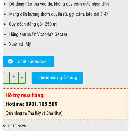
550.000₫.
Dễ dàng hấp thu vào da, không gây cảm giác nhờn dính
Mang đến hương thơm quyến rũ, gợi cảm, kéo dài 3-4h.
Quy cách đóng gói: 250 ml
Hãng sản xuất: Victoria’s Secret
Xuất xứ: Mỹ
Chat Facebook
Dưỡng thể Body Lotion Victoria Secret Very Sexy số lượng
Thêm vào giỏ hàng
Hỗ trợ mua hàng:
Hotline: 0901.105.589
(Bán hàng cả Thứ Bảy và Chủ Nhật)
SKU:
DTBLVSVS