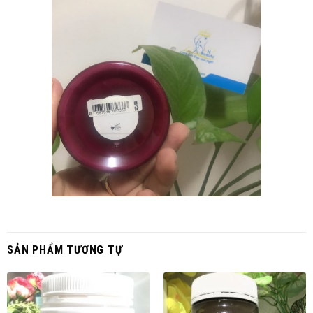
SẢN PHẨM TƯƠNG TỰ