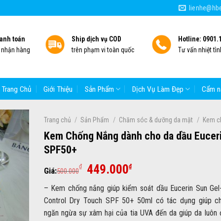
lienhe@hbe
anh toán
Ship dịch vụ COD
Hotline: 0901.
i nhận hàng
trên phạm vi toàn quốc
Tư vấn nhiệt tìn
Trang Chủ
Giới Thiệu
Sản Phẩm
Dịch Vụ Làm Đẹp
Cẩm n
/
/
/
Trang chủ
Sản Phẩm
Chăm sóc & dưỡng da mặt
Kem c
Kem Chống Nắng dành cho da dầu Euceri
SPF50+
Giá
Giá
449.000
₫
₫
Giá:
500.000
gốc
hiện
– Kem chống nắng giúp kiểm soát dầu Eucerin Sun Gel
là:
tại
Control Dry Touch SPF 50+ 50ml có tác dụng giúp c
500.000₫.
là:
ngăn ngừa sự xâm hại của tia UVA đến da giúp da luôn
449.000₫.