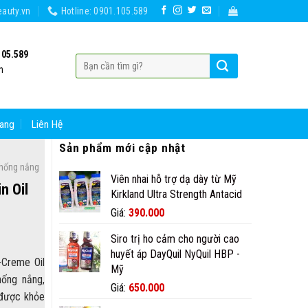
auty.vn
Hotline: 0901.105.589
105.589
h
ang
Liên Hệ
Sản phẩm mới cập nhật
hống nắng
Viên nhai hỗ trợ dạ dày từ Mỹ
n Oil
Kirkland Ultra Strength Antacid
Giá
Giá
Giá:
390.000
gốc
hiện
Siro trị ho cảm cho người cao
là:
tại
huyết áp DayQuil NyQuil HBP -
420.000₫.
là:
-Creme Oil
Mỹ
390.000₫.
hống nắng,
Giá
Giá
Giá:
650.000
 được khỏe
gốc
hiện