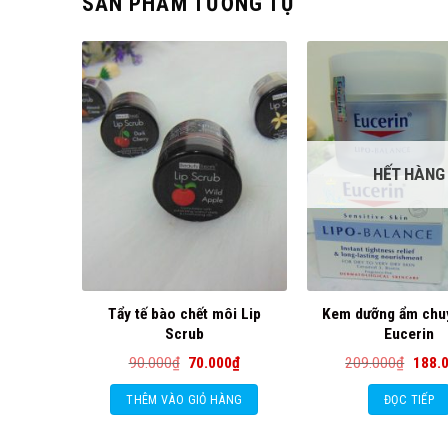
SẢN PHẨM TƯƠNG TỰ
HẾT HÀNG
Tẩy tế bào chết môi Lip
Kem dưỡng ẩm chu
Scrub
Eucerin
Giá
Giá
Giá
90.000
₫
70.000
₫
209.000
₫
188.
gốc
hiện
gốc
là:
tại
là:
THÊM VÀO GIỎ HÀNG
ĐỌC TIẾP
90.000₫.
là:
209.0
70.000₫.