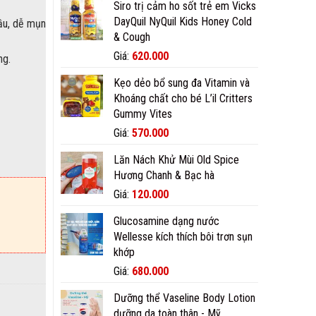
Siro trị cảm ho sốt trẻ em Vicks
là:
tại
DayQuil NyQuil Kids Honey Cold
670.000₫.
là:
ầu, dễ mụn
& Cough
650.000₫.
Giá
Giá
Giá:
620.000
ng.
gốc
hiện
Kẹo dẻo bổ sung đa Vitamin và
là:
tại
Khoáng chất cho bé L’il Critters
700.000₫.
là:
Gummy Vites
620.000₫.
Giá
Giá
Giá:
570.000
số lượng
gốc
hiện
Lăn Nách Khử Mùi Old Spice
là:
tại
Hương Chanh & Bạc hà
600.000₫.
là:
570.000₫.
Giá
Giá
Giá:
120.000
gốc
hiện
Glucosamine dạng nước
là:
tại
Wellesse kích thích bôi trơn sụn
150.000₫.
là:
khớp
120.000₫.
Giá
Giá
Giá:
680.000
gốc
hiện
Dưỡng thể Vaseline Body Lotion
là:
tại
dưỡng da toàn thân - Mỹ
780.000₫.
là: