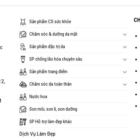
CH
Sản phẩm CS sức khỏe
Chăm sóc & dưỡng da mặt
Sản phẩm đặc trị da
óc
SP chống lão hóa chuyên sâu
Sản phẩm trang điểm
12,
Chăm sóc da toàn thân
Nước hoa
M
Son môi, son lì, son dưỡng
SP Hỗ trợ làm đẹp khác
Dịch Vụ Làm Đẹp