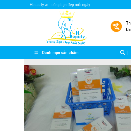
Skip
Hbeauty.vn - cùng bạn đẹp mỗi ngày
to
content
Th
kh
Danh mục sản phẩm