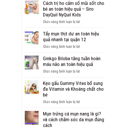
trị
Cách trị ho cảm sổ mũi sốt cho
ho
bé an toàn hiệu quả – Siro
cảm
DayQuil NyQuil Kids
cho
ở
Chức năng bình luận bị tắt
người
Cách
lớn
trị
Tẩy mụn thịt dư an toàn hiệu
từ
ho
quả nhanh tại quận 12
Mỹ
cảm
viên
ở
Chức năng bình luận bị tắt
sổ
DayQuil
Tẩy
mũi
NyQuil
mụn
Ginkgo Biloba tăng tuần hoàn
sốt
thịt
máu não an toàn hiệu quả
cho
dư
bé
ở
Chức năng bình luận bị tắt
an
an
Ginkgo
toàn
toàn
Biloba
Kẹo gấu Gummy Vites bổ sung
hiệu
hiệu
tăng
đa Vitamin và Khoáng chất cho
quả
quả
tuần
bé
nhanh
–
hoàn
tại
ở
Chức năng bình luận bị tắt
Siro
máu
quận
Kẹo
DayQuil
não
12
gấu
Mụn trứng cá mụn nang là gì?
NyQuil
an
Gummy
và cách chăm sóc da mụn đúng
Kids
toàn
Vites
cách
hiệu
bổ