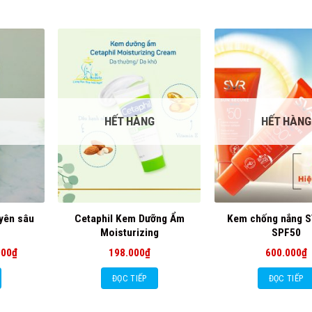
HẾT HÀNG
HẾT HÀNG
yên sâu
Cetaphil Kem Dưỡng Ẩm
Kem chống nắng S
Moisturizing
SPF50
Giá
000
₫
198.000
₫
600.000
₫
hiện
tại
ĐỌC TIẾP
ĐỌC TIẾP
00₫.
là:
188.000₫.