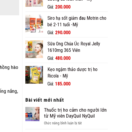
680.000₫.
Giá
Giá
Giá:
200.000
gốc
hiện
Siro hạ sốt giảm đau Motrin cho
là:
tại
bé 2-11 tuổi -Mỹ
250.000₫.
là:
200.000₫.
Giá
Giá
Giá:
290.000
gốc
hiện
Sữa Ong Chúa Úc Royal Jelly
là:
tại
1610mg 365 Viên
360.000₫.
là:
290.000₫.
Giá
Giá
Giá:
480.000
gốc
hiện
a hồng hào
Kẹo ngậm thảo dược trị ho
là:
tại
Ricola - Mỹ
608.000₫.
là:
480.000₫.
Giá
Giá
Giá:
185.000
gốc
hiện
ống nắng,
là:
tại
Bài viết mới nhất
190.000₫.
là:
185.000₫.
Thuốc trị ho cảm cho người lớn
từ Mỹ viên DayQuil NyQuil
ở
Chức năng bình luận bị tắt
Thuốc