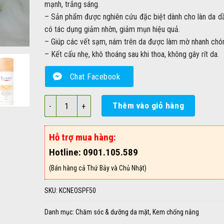
mạnh, trắng sáng.
– Sản phẩm được nghiên cứu đặc biệt dành cho làn da d
có tác dụng giảm nhờn, giảm mụn hiệu quả.
– Giúp các vết sạm, nám trên da được làm mờ nhanh chó
– Kết cấu nhẹ, khô thoáng sau khi thoa, không gây rít da.
Chat Facebook
Kem Chống Nắng dành cho da dầu Eucerin Oil SPF50+ 
Thêm vào giỏ hàng
Hỗ trợ mua hàng:
Hotline: 0901.105.589
(Bán hàng cả Thứ Bảy và Chủ Nhật)
SKU:
KCNEOSPF50
Danh mục:
Chăm sóc & dưỡng da mặt
,
Kem chống nắng