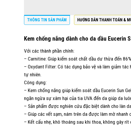
THÔNG TIN SẢN PHẨM
HƯỚNG DẪN THANH TOÁN & M
Kem chống nắng dành cho da dầu Eucerin S
Với các thành phần chính:
– Carnitine: Giúp kiểm soát chất dầu dư thừa đến 86%
– Oxydant Filter: Có tác dụng bảo vệ và làm giảm tác 
tự nhiên.
Công dụng:
– Kem chống nắng giúp kiểm soát dầu Eucerin Sun Gel
ngăn ngừa sự xâm hại của tia UVA đến da giúp da luô
– Sản phẩm được nghiên cứu đặc biệt dành cho làn da
– Giúp các vết sạm, nám trên da được làm mờ nhanh 
– Kết cấu nhẹ, khô thoáng sau khi thoa, không gây rít 