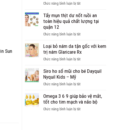
quả
ở
Chức năng bình luận bị tắt
sung
Mụn
đa
trứng
Tẩy mụn thịt dư nốt ruồi an
Vitamin
cá
toàn hiệu quả chất lượng tại
và
mụn
quận 12
Khoáng
nang
chất
ở
Chức năng bình luận bị tắt
là
cho
Tẩy
gì?
bé
mụn
Loại bỏ nám da tận gốc với kem
và
rin Sun
thịt
trị nám Glaricare Rx
cách
dư
chăm
ở
Chức năng bình luận bị tắt
nốt
sóc
Loại
ruồi
da
bỏ
Siro ho sổ mũi cho bé Dayquil
an
mụn
nám
Nyquil Kids – Mỹ
toàn
đúng
da
hiệu
ở
Chức năng bình luận bị tắt
cách
tận
quả
Siro
gốc
chất
ho
Omega 3 6 9 giúp bảo vệ mắt,
với
lượng
sổ
tốt cho tim mạch và não bộ
kem
tại
mũi
trị
ở
Chức năng bình luận bị tắt
quận
cho
nám
Omega
12
bé
Glaricare
3
Dayquil
Rx
6
Nyquil