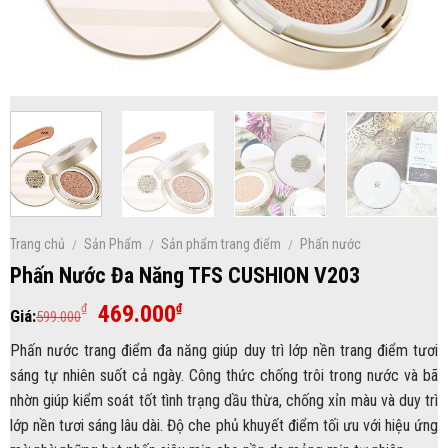
Trang chủ
/
Sản Phẩm
/
Sản phẩm trang điểm
/
Phấn nước
Phấn Nước Đa Năng TFS CUSHION V203
Giá
Giá
469.000
₫
₫
Giá:
599.000
gốc
hiện
Phấn nước trang điểm đa năng giúp duy trì lớp nền trang điểm tươi
là:
tại
sáng tự nhiên suốt cả ngày. Công thức chống trôi trong nước và bã
599.000₫.
là:
nhờn giúp kiểm soát tốt tình trạng dầu thừa, chống xỉn màu và duy trì
469.000₫.
lớp nền tươi sáng lâu dài. Độ che phủ khuyết điểm tối ưu với hiệu ứng