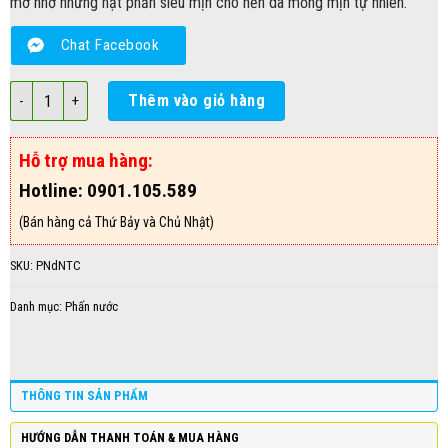
mờ nhờ những hạt phấn siêu mịn cho nền da mỏng mịn tự nhiên.
Chat Facebook
Phấn Nước Đa Năng TFS CUSHION V203 số lượng
Thêm vào giỏ hàng
Hỗ trợ mua hàng:
Hotline: 0901.105.589
(Bán hàng cả Thứ Bảy và Chủ Nhật)
SKU:
PNdNTC
Danh mục:
Phấn nước
THÔNG TIN SẢN PHẨM
HƯỚNG DẪN THANH TOÁN & MUA HÀNG