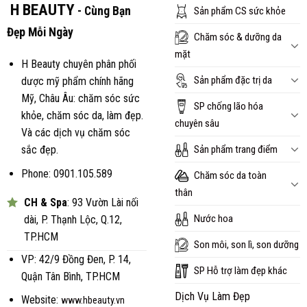
H BEAUTY
- Cùng Bạn
Sản phẩm CS sức khỏe
Đẹp Mỗi Ngày
Chăm sóc & dưỡng da
mặt
H Beauty chuyên phân phối
Sản phẩm đặc trị da
dược mỹ phẩm chính hãng
Mỹ, Châu Âu: chăm sóc sức
SP chống lão hóa
khỏe, chăm sóc da, làm đẹp.
chuyên sâu
Và các dịch vụ chăm sóc
Sản phẩm trang điểm
sắc đẹp.
Phone: 0901.105.589
Chăm sóc da toàn
thân
CH & Spa
: 93 Vườn Lài nối
Nước hoa
dài, P. Thạnh Lộc, Q.12,
TP.HCM
Son môi, son lì, son dưỡng
VP: 42/9 Đồng Đen, P. 14,
SP Hỗ trợ làm đẹp khác
Quận Tân Bình, TP.HCM
Dịch Vụ Làm Đẹp
Website:
www.hbeauty.vn