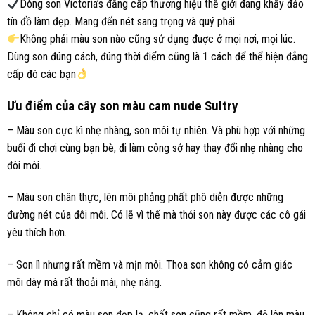
Dòng son Victoria’s đẳng cấp thương hiệu thế giới đang khấy đảo
tín đồ làm đẹp. Mang đến nét sang trọng và quý phái.
Không phải màu son nào cũng sử dụng đuợc ở mọi nơi, mọi lúc.
Dùng son đúng cách, đúng thời điểm cũng là 1 cách để thể hiện đẳng
cấp đó các bạn
Ưu điểm của cây son màu cam nude Sultry
– Màu son cực kì nhẹ nhàng, son môi tự nhiên. Và phù hợp với những
buổi đi chơi cùng bạn bè, đi làm công sở hay thay đổi nhẹ nhàng cho
đôi môi.
– Màu son chân thực, lên môi phảng phất phô diễn được những
đường nét của đôi môi. Có lẽ vì thế mà thỏi son này được các cô gái
yêu thích hơn.
– Son lì nhưng rất mềm và mịn môi. Thoa son không có cảm giác
môi dày mà rất thoải mái, nhẹ nàng.
– Không chỉ có màu son đẹp lạ, chất son cũng rất mềm, độ lên màu