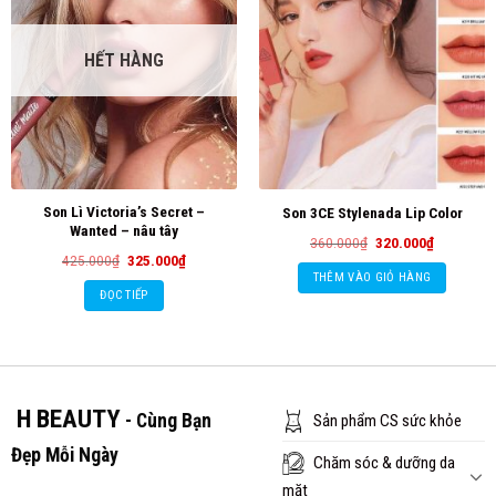
HẾT HÀNG
Son Lì Victoria’s Secret –
Son 3CE Stylenada Lip Color
Wanted – nâu tây
Giá
Giá
360.000
₫
320.000
₫
gốc
hiện
Giá
Giá
425.000
₫
325.000
₫
là:
tại
gốc
hiện
THÊM VÀO GIỎ HÀNG
360.000₫.
là:
là:
tại
ĐỌC TIẾP
320.000₫.
425.000₫.
là:
325.000₫.
H BEAUTY
- Cùng Bạn
Sản phẩm CS sức khỏe
Đẹp Mỗi Ngày
Chăm sóc & dưỡng da
mặt