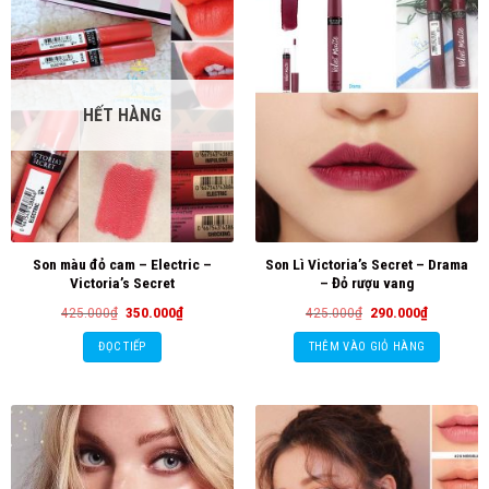
HẾT HÀNG
Son màu đỏ cam – Electric –
Son Lì Victoria’s Secret – Drama
Victoria’s Secret
– Đỏ rượu vang
Giá
Giá
Giá
Giá
425.000
₫
350.000
₫
425.000
₫
290.000
₫
gốc
hiện
gốc
hiện
là:
tại
là:
tại
ĐỌC TIẾP
THÊM VÀO GIỎ HÀNG
425.000₫.
là:
425.000₫.
là:
350.000₫.
290.000₫.