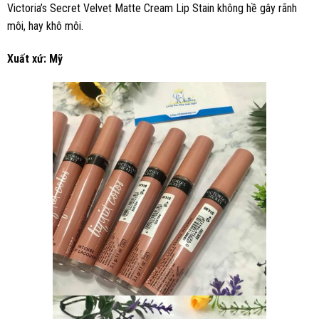
Victoria’s Secret Velvet Matte Cream Lip Stain không hề gây rãnh
môi, hay khô môi.
Xuất xứ: Mỹ