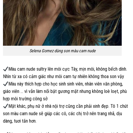
Selena Gomez dùng son màu cam nude
Màu cam nude sultry lên môi cực Tây, mịn môi, không bếch dính.
Nhìn từ xa có cảm giác như môi cam tự nhiên không thoa son vậy
Màu này thích hợp cho học sinh sinh viên, nhân viên văn phòng,
giáo viên … vì vẫn làm nổi bật gương mặt nhưng không loè loẹt, phù
hợp môi trường công sở
Mặt khác, phụ nữ ở nhà nội trợ cũng cần phải xinh đẹp. Tô 1 chút
son màu cam nude sẽ giúp các cô, các chị trở nên trang nhã, dịu
dàng, tuơi tắn hơn.