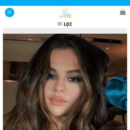
Skip
to
content
LỌC