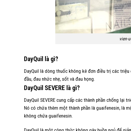
vien-u
DayQuil là gì?
DayQuil là dòng thuốc không kê đơn điều trị các triệ
đầu, đau nhức nhẹ, sốt và đau họng.
DayQuil SEVERE là gì?
DayQuil SEVERE cung cấp các thành phần chống lại tri
Nó có chứa thêm một thành phần là guaifenesin, là m
không chứa guaifenesin.
DayQuil là một công thức không gây buồn ngủ để giảm