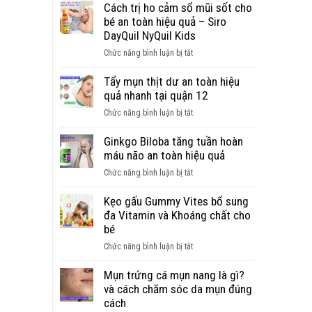
trị
Cách trị ho cảm sổ mũi sốt cho
ho
bé an toàn hiệu quả – Siro
cảm
DayQuil NyQuil Kids
cho
ở
Chức năng bình luận bị tắt
người
Cách
lớn
trị
Tẩy mụn thịt dư an toàn hiệu
từ
ho
quả nhanh tại quận 12
Mỹ
cảm
viên
ở
Chức năng bình luận bị tắt
sổ
DayQuil
Tẩy
mũi
NyQuil
mụn
Ginkgo Biloba tăng tuần hoàn
sốt
thịt
máu não an toàn hiệu quả
cho
dư
bé
ở
Chức năng bình luận bị tắt
an
an
Ginkgo
toàn
toàn
Biloba
Kẹo gấu Gummy Vites bổ sung
hiệu
hiệu
tăng
đa Vitamin và Khoáng chất cho
quả
quả
tuần
bé
nhanh
–
hoàn
tại
ở
Chức năng bình luận bị tắt
Siro
máu
quận
Kẹo
DayQuil
não
12
gấu
Mụn trứng cá mụn nang là gì?
NyQuil
an
Gummy
và cách chăm sóc da mụn đúng
Kids
toàn
Vites
cách
hiệu
bổ