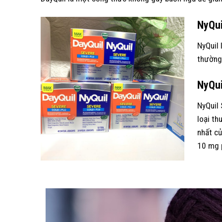
NyQuil
NyQuil 
thường 
NyQui
NyQuil 
loại th
nhất củ
10 mg p