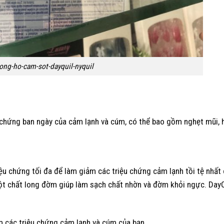
ong-ho-cam-sot-dayquil-nyquil
u chứng ban ngày của cảm lạnh và cúm, có thể bao gồm nghẹt mũi, 
ệu chứng tối đa để làm giảm các triệu chứng cảm lạnh tồi tệ nhất 
ột chất long đờm giúp làm sạch chất nhờn và đờm khỏi ngực. DayQ
 các triệu chứng cảm lạnh và cúm của bạn.