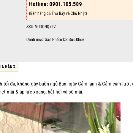
Hotline: 0901.105.589
(Bán hàng cả Thứ Bảy và Chủ Nhật)
SKU:
VUDQNQ72V
Danh mục:
Sản Phẩm CS Sức Khỏe
UA HÀNG
nh tối đa, không gây buồn ngủ Ban ngày Cảm lạnh & Cảm cúm lướt
ẹt mũi & áp lực xoang, hắt hơi và sổ mũi.