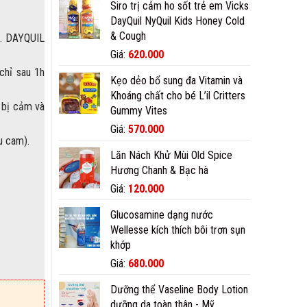
Siro trị cảm ho sốt trẻ em Vicks
là:
tại
DayQuil NyQuil Kids Honey Cold
670.000₫.
là:
& Cough
650.000₫.
t. DAYQUIL
Giá
Giá
Giá:
620.000
gốc
hiện
chỉ sau 1h
Kẹo dẻo bổ sung đa Vitamin và
là:
tại
Khoáng chất cho bé L’il Critters
700.000₫.
là:
 bị cảm và
Gummy Vites
620.000₫.
Giá
Giá
Giá:
570.000
u cam).
gốc
hiện
Lăn Nách Khử Mùi Old Spice
là:
tại
Hương Chanh & Bạc hà
600.000₫.
là:
570.000₫.
Giá
Giá
Giá:
120.000
gốc
hiện
Glucosamine dạng nước
là:
tại
Wellesse kích thích bôi trơn sụn
150.000₫.
là:
khớp
120.000₫.
g
Giá
Giá
Giá:
680.000
gốc
hiện
Dưỡng thể Vaseline Body Lotion
là:
tại
dưỡng da toàn thân - Mỹ
780.000₫.
là: