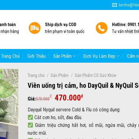
lienhe@hbe
anh toán
Ship dịch vụ COD
Hotline: 0901.
i nhận hàng
trên phạm vi toàn quốc
Tư vấn nhiệt tìn
Trang Chủ
Giới Thiệu
Sản Phẩm
Dịch Vụ Làm Đẹp
Cẩm n
/
/
Trang chủ
Sản Phẩm
Sản Phẩm CS Sức Khỏe
Viên uống trị cảm, ho DayQuil & NyQuil 
Giá
Giá
470.000
₫
₫
Giá:
570.000
gốc
hiện
Dayquil Nyquil servere Cold & Flu có công dụng:
là:
tại
Cắt cơn ho, sốt, đau đầu.
570.000₫.
là:
Giảm triệu chứng hắt hơi, sổ mũi, ngứa mũi, chảy
470.000₫.
nước mũi.