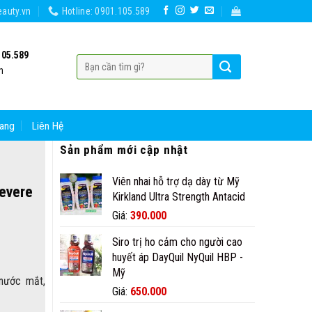
auty.vn
Hotline: 0901.105.589
105.589
h
ang
Liên Hệ
Sản phẩm mới cập nhật
Viên nhai hỗ trợ dạ dày từ Mỹ
Severe
Kirkland Ultra Strength Antacid
Giá
Giá
Giá:
390.000
gốc
hiện
Siro trị ho cảm cho người cao
là:
tại
huyết áp DayQuil NyQuil HBP -
420.000₫.
là:
Mỹ
390.000₫.
 nước mắt,
Giá
Giá
Giá:
650.000
gốc
hiện