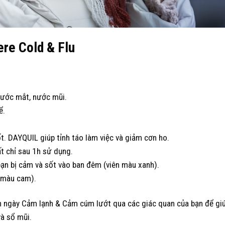
ere
Cold & Flu
nước mắt, nước mũi.
ể.
t. DAYQUIL giúp tỉnh táo làm việc và giảm cơn ho.
t chỉ sau 1h sử dụng.
ạn bị cảm và sốt vào ban đêm (viên màu xanh).
 màu cam).
 ngày Cảm lạnh & Cảm cúm lướt qua các giác quan của bạn để gi
và sổ mũi.