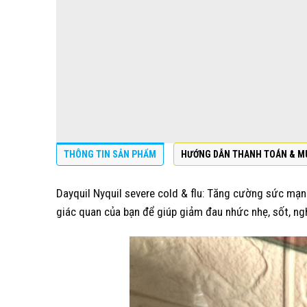
THÔNG TIN SẢN PHẨM
HƯỚNG DẪN THANH TOÁN & M
Dayquil Nyquil severe cold & flu: Tăng cường sức mạ
giác quan của bạn để giúp giảm đau nhức nhẹ, sốt, ngh