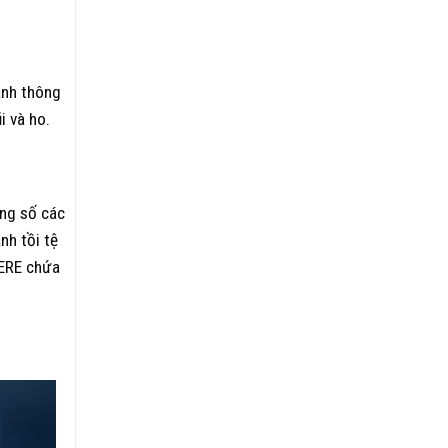
9
Kids
giúp
–
bảo
Mỹ
vệ
mắt,
ạnh thông
tốt
i và ho.
cho
tim
mạch
và
não
ong số các
bộ
nh tồi tệ
VERE chứa