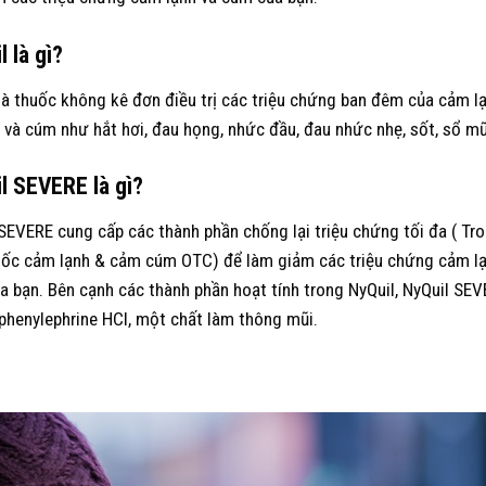
 là gì?
là thuốc không kê đơn điều trị các triệu chứng ban đêm của cảm l
và cúm như hắt hơi, đau họng, nhức đầu, đau nhức nhẹ, sốt, sổ mũ
l SEVERE là gì?
SEVERE cung cấp các thành phần chống lại triệu chứng tối đa ( Tr
uốc cảm lạnh & cảm cúm OTC) để làm giảm các triệu chứng cảm lạ
a bạn. Bên cạnh các thành phần hoạt tính trong NyQuil, NyQuil SE
henylephrine HCl, một chất làm thông mũi.