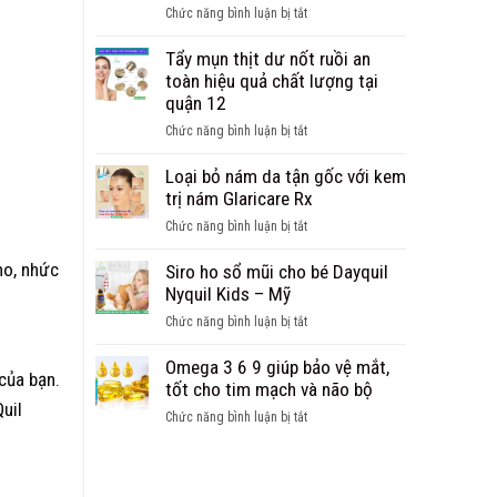
quả
ở
Chức năng bình luận bị tắt
sung
Mụn
đa
trứng
Tẩy mụn thịt dư nốt ruồi an
Vitamin
cá
toàn hiệu quả chất lượng tại
và
mụn
quận 12
Khoáng
nang
chất
ở
Chức năng bình luận bị tắt
là
cho
Tẩy
gì?
bé
mụn
Loại bỏ nám da tận gốc với kem
và
thịt
trị nám Glaricare Rx
cách
dư
chăm
ở
Chức năng bình luận bị tắt
nốt
sóc
Loại
ruồi
da
ho, nhức
bỏ
Siro ho sổ mũi cho bé Dayquil
an
mụn
nám
Nyquil Kids – Mỹ
toàn
đúng
da
hiệu
ở
Chức năng bình luận bị tắt
cách
tận
quả
Siro
gốc
chất
ho
Omega 3 6 9 giúp bảo vệ mắt,
với
của bạn.
lượng
sổ
tốt cho tim mạch và não bộ
kem
tại
mũi
uil
trị
ở
Chức năng bình luận bị tắt
quận
cho
nám
Omega
12
bé
Glaricare
3
Dayquil
Rx
6
Nyquil