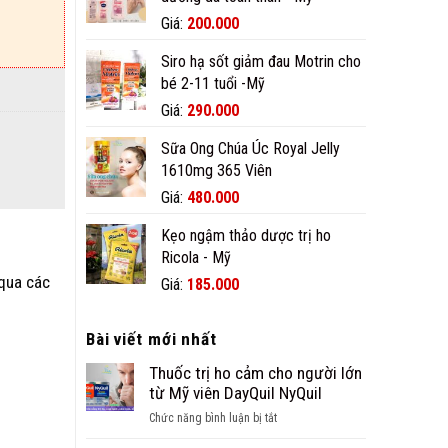
680.000₫.
Giá
Giá
Giá:
200.000
gốc
hiện
Siro hạ sốt giảm đau Motrin cho
là:
tại
bé 2-11 tuổi -Mỹ
250.000₫.
là:
200.000₫.
Giá
Giá
Giá:
290.000
gốc
hiện
Sữa Ong Chúa Úc Royal Jelly
là:
tại
1610mg 365 Viên
360.000₫.
là:
290.000₫.
Giá
Giá
Giá:
480.000
gốc
hiện
Kẹo ngậm thảo dược trị ho
là:
tại
Ricola - Mỹ
608.000₫.
là:
480.000₫.
 qua các
Giá
Giá
Giá:
185.000
gốc
hiện
là:
tại
Bài viết mới nhất
190.000₫.
là:
185.000₫.
Thuốc trị ho cảm cho người lớn
từ Mỹ viên DayQuil NyQuil
ở
Chức năng bình luận bị tắt
Thuốc