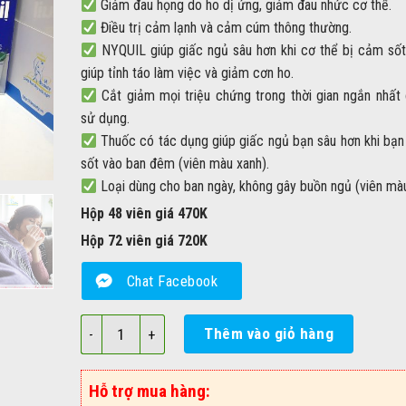
Giảm đau họng do ho dị ứng, giảm đau nhức cơ thể.
Điều trị cảm lạnh và cảm cúm thông thường.
NYQUIL giúp giấc ngủ sâu hơn khi cơ thể bị cảm số
giúp tỉnh táo làm việc và giảm cơn ho.
Cắt giảm mọi triệu chứng trong thời gian ngắn nhất 
sử dụng.
Thuốc có tác dụng giúp giấc ngủ bạn sâu hơn khi bạn
sốt vào ban đêm (viên màu xanh).
Loại dùng cho ban ngày, không gây buồn ngủ (viên mà
Hộp 48 viên giá 470K
Hộp 72 viên giá 720K
Chat Facebook
Viên uống trị cảm, ho DayQuil & NyQuil Severe số lượn
Thêm vào giỏ hàng
Hỗ trợ mua hàng: