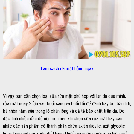
Làm sạch da mặt hằng ngày
Vì vậy bạn cần chọn loại sữa rửa mặt phù hợp với làn da của mình,
rửa mặt ngày 2 lần vào buổi sáng và buổi tối để đánh bay bụi bẩn li ti,
bã nhờn nằm sâu trong lỗ chân lông và cả tế bào chết trên da. Do
đặc tính nhiều dầu dễ nổi mụn nên khi chọn sữa rửa mặt hãy cân
nhắc các sản phẩm có thành phần chứa axit salicylic, axit glycolic
hoạc benzoyl peroxide để kháng khuẩn và ngăn ngừa mụn hiệu quả.