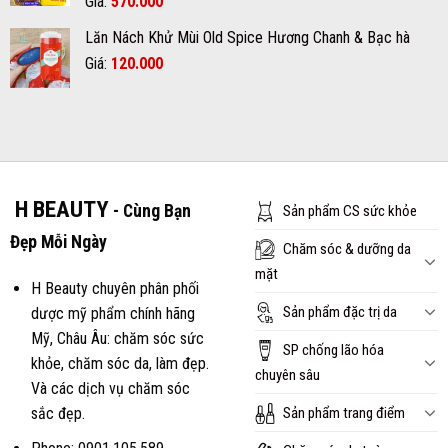
Giá
Giá
Giá:
570.000
620.000₫.
gốc
hiện
Lăn Nách Khử Mùi Old Spice Hương Chanh & Bạc hà
là:
tại
Giá
Giá
Giá:
600.000₫.
120.000
là:
gốc
hiện
570.000₫.
là:
tại
150.000₫.
là:
120.000₫.
H BEAUTY
- Cùng Bạn
Sản phẩm CS sức khỏe
Đẹp Mỗi Ngày
Chăm sóc & dưỡng da
mặt
H Beauty chuyên phân phối
Sản phẩm đặc trị da
dược mỹ phẩm chính hãng
Mỹ, Châu Âu: chăm sóc sức
SP chống lão hóa
khỏe, chăm sóc da, làm đẹp.
chuyên sâu
Và các dịch vụ chăm sóc
Sản phẩm trang điểm
sắc đẹp.