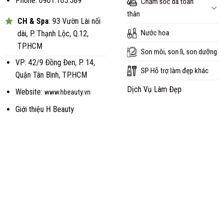
Phone: 0901.105.589
Chăm sóc da toàn
thân
CH & Spa
: 93 Vườn Lài nối
Nước hoa
dài, P. Thạnh Lộc, Q.12,
TP.HCM
Son môi, son lì, son dưỡng
VP: 42/9 Đồng Đen, P. 14,
SP Hỗ trợ làm đẹp khác
Quận Tân Bình, TP.HCM
Dịch Vụ Làm Đẹp
Website:
www.hbeauty.vn
Giới thiệu H Beauty