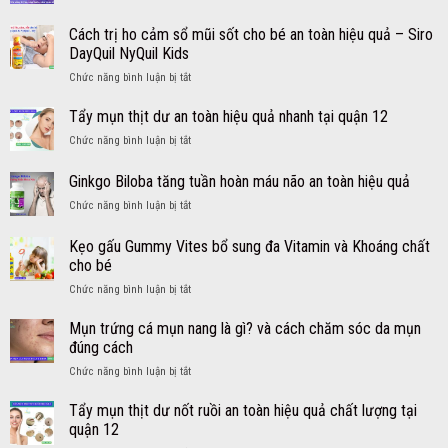
Thuốc
trị
Cách trị ho cảm sổ mũi sốt cho bé an toàn hiệu quả – Siro
ho
DayQuil NyQuil Kids
cảm
ở
Chức năng bình luận bị tắt
cho
Cách
người
trị
lớn
Tẩy mụn thịt dư an toàn hiệu quả nhanh tại quận 12
ho
từ
ở
Chức năng bình luận bị tắt
cảm
Mỹ
Tẩy
sổ
viên
mụn
Ginkgo Biloba tăng tuần hoàn máu não an toàn hiệu quả
mũi
DayQuil
thịt
sốt
NyQuil
ở
Chức năng bình luận bị tắt
dư
cho
Ginkgo
an
bé
Biloba
toàn
Kẹo gấu Gummy Vites bổ sung đa Vitamin và Khoáng chất
an
tăng
hiệu
cho bé
toàn
tuần
quả
hiệu
ở
Chức năng bình luận bị tắt
hoàn
nhanh
quả
Kẹo
máu
tại
–
gấu
não
Mụn trứng cá mụn nang là gì? và cách chăm sóc da mụn
quận
Siro
Gummy
an
12
đúng cách
DayQuil
Vites
toàn
NyQuil
ở
Chức năng bình luận bị tắt
bổ
hiệu
Kids
Mụn
sung
quả
trứng
Tẩy mụn thịt dư nốt ruồi an toàn hiệu quả chất lượng tại
đa
cá
Vitamin
quận 12
mụn
và