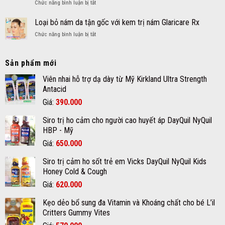
ở
Chức năng bình luận bị tắt
nang
Khoáng
Tẩy
là
chất
mụn
Loại bỏ nám da tận gốc với kem trị nám Glaricare Rx
gì?
cho
thịt
và
bé
ở
Chức năng bình luận bị tắt
dư
cách
Loại
nốt
chăm
bỏ
ruồi
sóc
nám
Sản phẩm mới
an
da
da
toàn
mụn
tận
Viên nhai hỗ trợ dạ dày từ Mỹ Kirkland Ultra Strength
hiệu
đúng
gốc
Antacid
quả
cách
với
chất
Giá
Giá
Giá:
390.000
kem
lượng
gốc
hiện
trị
tại
Siro trị ho cảm cho người cao huyết áp DayQuil NyQuil
nám
là:
tại
quận
Glaricare
HBP - Mỹ
12
420.000₫.
là:
Rx
Giá
Giá
Giá:
650.000
390.000₫.
gốc
hiện
Siro trị cảm ho sốt trẻ em Vicks DayQuil NyQuil Kids
là:
tại
Honey Cold & Cough
670.000₫.
là:
Giá
Giá
Giá:
620.000
650.000₫.
gốc
hiện
Kẹo dẻo bổ sung đa Vitamin và Khoáng chất cho bé L’il
là:
tại
Critters Gummy Vites
700.000₫.
là: