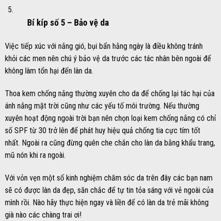
Bí kíp số 5 –
Bảo vệ da
Việc tiếp xúc với nắng gió, bụi bẩn hằng ngày là điều không tránh
khỏi các men nên chú ý bảo vệ da trước các tác nhân bên ngoài để
không làm tổn hại đến làn da.
Thoa kem chống nắng thường xuyên cho da để chống lại tác hại của
ánh nắng mặt trời cũng như các yếu tố môi trường. Nếu thường
xuyên hoạt động ngoài trời bạn nên chọn loại kem chống nắng có chỉ
số SPF từ 30 trở lên để phát huy hiệu quả chống tia cực tím tốt
nhất. Ngoài ra cũng đừng quên che chắn cho làn da bằng khẩu trang,
mũ nón khi ra ngoài.
Với vỏn vẹn một số kinh nghiệm chăm sóc da trên đây các bạn nam
sẽ có được làn da đẹp, săn chắc để tự tin tỏa sáng với vẻ ngoài của
mình rồi. Nào hãy thực hiện ngay và liền để có làn da trẻ mãi không
già nào các chàng trai ơi!