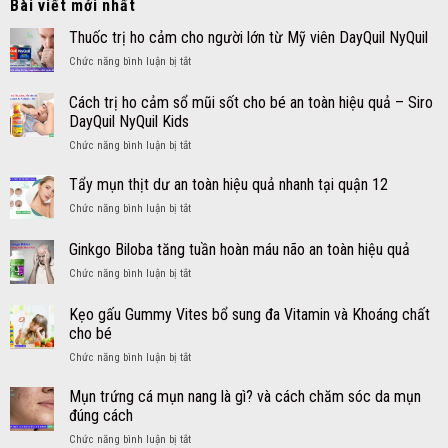
Bài viết mới nhất
Thuốc trị ho cảm cho người lớn từ Mỹ viên DayQuil NyQuil
ở
Chức năng bình luận bị tắt
Thuốc
trị
Cách trị ho cảm sổ mũi sốt cho bé an toàn hiệu quả – Siro
ho
DayQuil NyQuil Kids
cảm
ở
Chức năng bình luận bị tắt
cho
Cách
người
trị
lớn
Tẩy mụn thịt dư an toàn hiệu quả nhanh tại quận 12
ho
từ
ở
Chức năng bình luận bị tắt
cảm
Mỹ
Tẩy
sổ
viên
mụn
Ginkgo Biloba tăng tuần hoàn máu não an toàn hiệu quả
mũi
DayQuil
thịt
sốt
NyQuil
ở
Chức năng bình luận bị tắt
dư
cho
Ginkgo
an
bé
Biloba
toàn
Kẹo gấu Gummy Vites bổ sung đa Vitamin và Khoáng chất
an
tăng
hiệu
cho bé
toàn
tuần
quả
hiệu
ở
Chức năng bình luận bị tắt
hoàn
nhanh
quả
Kẹo
máu
tại
–
gấu
não
Mụn trứng cá mụn nang là gì? và cách chăm sóc da mụn
quận
Siro
Gummy
an
12
đúng cách
DayQuil
Vites
toàn
NyQuil
ở
Chức năng bình luận bị tắt
bổ
hiệu