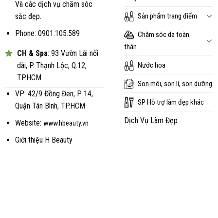
Và các dịch vụ chăm sóc
Sản phẩm trang điểm
sắc đẹp.
Phone: 0901.105.589
Chăm sóc da toàn
thân
CH & Spa
: 93 Vườn Lài nối
Nước hoa
dài, P. Thạnh Lộc, Q.12,
TP.HCM
Son môi, son lì, son dưỡng
VP: 42/9 Đồng Đen, P. 14,
SP Hỗ trợ làm đẹp khác
Quận Tân Bình, TP.HCM
Dịch Vụ Làm Đẹp
Website:
www.hbeauty.vn
Giới thiệu H Beauty