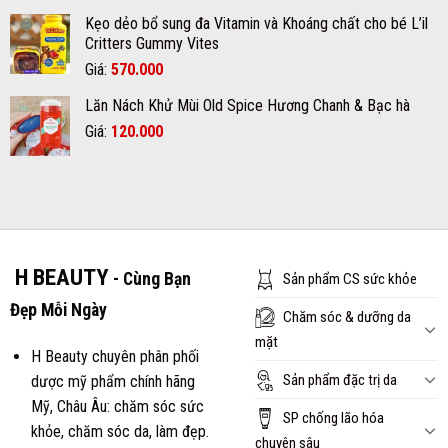
gốc
hiện
Kẹo dẻo bổ sung đa Vitamin và Khoáng chất cho bé L’il
là:
tại
Critters Gummy Vites
700.000₫.
là:
Giá
Giá
Giá:
570.000
620.000₫.
gốc
hiện
Lăn Nách Khử Mùi Old Spice Hương Chanh & Bạc hà
là:
tại
Giá
Giá
Giá:
600.000₫.
120.000
là:
gốc
hiện
570.000₫.
là:
tại
150.000₫.
là:
120.000₫.
H BEAUTY
- Cùng Bạn
Sản phẩm CS sức khỏe
Đẹp Mỗi Ngày
Chăm sóc & dưỡng da
mặt
H Beauty chuyên phân phối
Sản phẩm đặc trị da
dược mỹ phẩm chính hãng
Mỹ, Châu Âu: chăm sóc sức
SP chống lão hóa
khỏe, chăm sóc da, làm đẹp.
chuyên sâu