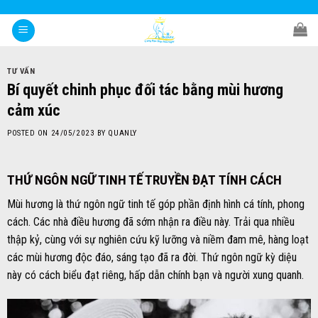
Skip
to
content
TƯ VẤN
Bí quyết chinh phục đối tác bằng mùi hương
cảm xúc
POSTED ON
24/05/2023
BY
QUANLY
THỨ NGÔN NGỮ TINH TẾ TRUYỀN ĐẠT
TÍNH CÁCH
Mùi hương là thứ ngôn ngữ tinh tế góp phần định hình cá tính, phong
cách. Các nhà điều hương đã sớm nhận ra điều này. Trải qua nhiều
thập kỷ, cùng với sự nghiên cứu kỹ lưỡng và niềm đam mê, hàng loạt
các mùi hương độc đáo, sáng tạo đã ra đời. Thứ ngôn ngữ kỳ diệu
này có cách biểu đạt riêng, hấp dẫn chính bạn và người xung quanh.