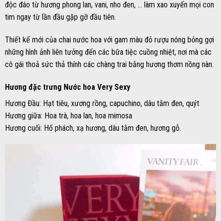
độc đáo từ hương phong lan, vani, nho đen, … làm xao xuyến mọi con
tim ngay từ lần đầu gặp gỡ đầu tiên.
Thiết kế mới của chai nước hoa với gam màu đỏ rượu nóng bỏng gợi
những hình ảnh liên tưởng đến các bữa tiệc cuồng nhiệt, nơi mà các
cô gái thoả sức thả thính các chàng trai bằng hương thơm nồng nàn.
Hương đặc trưng Nước hoa Very Sexy
Hương Đầu: Hạt tiêu, xương rồng, capuchino, dâu tằm đen, quýt
Hương giữa: Hoa trà, hoa lan, hoa mimosa
Hương cuối: Hổ phách, xạ hương, dâu tằm đen, hương gỗ.