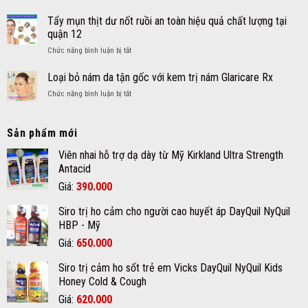
Kids
Mụn
sung
quả
trứng
Tẩy mụn thịt dư nốt ruồi an toàn hiệu quả chất lượng tại
đa
cá
Vitamin
quận 12
mụn
và
ở
Chức năng bình luận bị tắt
nang
Khoáng
Tẩy
là
chất
mụn
Loại bỏ nám da tận gốc với kem trị nám Glaricare Rx
gì?
cho
thịt
và
bé
ở
Chức năng bình luận bị tắt
dư
cách
Loại
nốt
chăm
bỏ
ruồi
sóc
nám
Sản phẩm mới
an
da
da
toàn
mụn
tận
Viên nhai hỗ trợ dạ dày từ Mỹ Kirkland Ultra Strength
hiệu
đúng
gốc
Antacid
quả
cách
với
chất
Giá
Giá
Giá:
390.000
kem
lượng
gốc
hiện
trị
tại
Siro trị ho cảm cho người cao huyết áp DayQuil NyQuil
nám
là:
tại
quận
Glaricare
HBP - Mỹ
12
420.000₫.
là:
Rx
Giá
Giá
Giá:
650.000
390.000₫.
gốc
hiện
Siro trị cảm ho sốt trẻ em Vicks DayQuil NyQuil Kids
là:
tại
Honey Cold & Cough
670.000₫.
là:
Giá
Giá
Giá:
620.000
650.000₫.