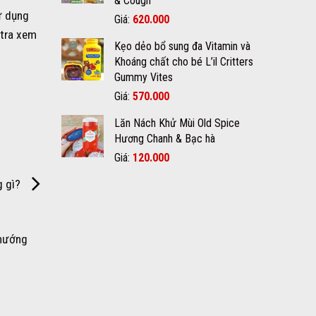
& Cough
650.000₫.
ử dụng
Giá
Giá
Giá:
620.000
gốc
hiện
 tra xem
Kẹo dẻo bổ sung đa Vitamin và
là:
tại
Khoáng chất cho bé L’il Critters
700.000₫.
là:
Gummy Vites
620.000₫.
Giá
Giá
Giá:
570.000
gốc
hiện
Lăn Nách Khử Mùi Old Spice
là:
tại
Hương Chanh & Bạc hà
600.000₫.
là:
570.000₫.
Giá
Giá
Giá:
120.000
gốc
hiện
g gì?
là:
tại
150.000₫.
là:
120.000₫.
 hướng