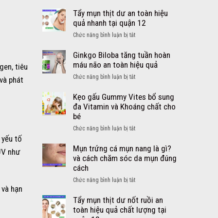
Cách
lớn
trị
Tẩy mụn thịt dư an toàn hiệu
từ
ho
quả nhanh tại quận 12
Mỹ
cảm
viên
ở
Chức năng bình luận bị tắt
sổ
DayQuil
Tẩy
mũi
NyQuil
mụn
Ginkgo Biloba tăng tuần hoàn
sốt
thịt
máu não an toàn hiệu quả
gen, tiêu
cho
dư
bé
ở
Chức năng bình luận bị tắt
và phát
an
an
Ginkgo
toàn
toàn
Biloba
Kẹo gấu Gummy Vites bổ sung
hiệu
hiệu
tăng
đa Vitamin và Khoáng chất cho
quả
quả
tuần
bé
nhanh
–
hoàn
tại
ở
Chức năng bình luận bị tắt
Siro
máu
quận
Kẹo
 yếu tố
DayQuil
não
12
gấu
Mụn trứng cá mụn nang là gì?
NyQuil
an
 UV như
Gummy
và cách chăm sóc da mụn đúng
Kids
toàn
Vites
cách
hiệu
bổ
quả
ở
Chức năng bình luận bị tắt
sung
 và hạn
Mụn
đa
trứng
Tẩy mụn thịt dư nốt ruồi an
Vitamin
cá
toàn hiệu quả chất lượng tại
và
mụn