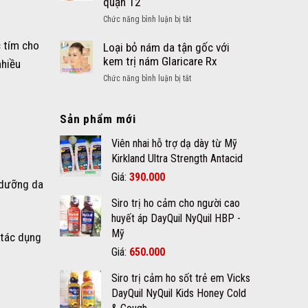
quận 12
Khoáng
nang
chất
ở
Chức năng bình luận bị tắt
là
cho
Tẩy
gì?
bé
c tím cho
mụn
Loại bỏ nám da tận gốc với
và
thịt
kem trị nám Glaricare Rx
nhiều
cách
dư
chăm
ở
Chức năng bình luận bị tắt
nốt
sóc
Loại
ruồi
da
bỏ
an
mụn
Sản phẩm mới
nám
toàn
đúng
da
hiệu
Viên nhai hỗ trợ dạ dày từ Mỹ
cách
tận
quả
gốc
Kirkland Ultra Strength Antacid
chất
với
Giá
Giá
Giá:
390.000
lượng
kem
 dưỡng da
gốc
hiện
tại
trị
Siro trị ho cảm cho người cao
quận
là:
tại
nám
12
huyết áp DayQuil NyQuil HBP -
420.000₫.
là:
Glaricare
Mỹ
390.000₫.
Rx
 tác dụng
Giá
Giá
Giá:
650.000
gốc
hiện
Siro trị cảm ho sốt trẻ em Vicks
là:
tại
DayQuil NyQuil Kids Honey Cold
670.000₫.
là: