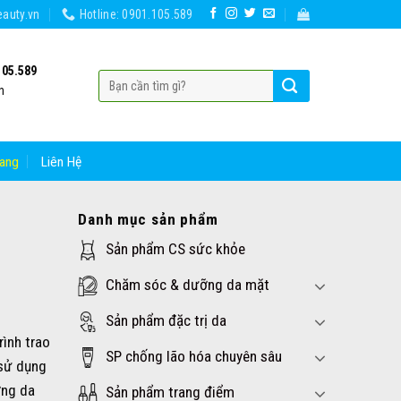
auty.vn
Hotline: 0901.105.589
105.589
h
ang
Liên Hệ
Danh mục sản phẩm
Sản phẩm CS sức khỏe
Chăm sóc & dưỡng da mặt
Sản phẩm đặc trị da
rình trao
SP chống lão hóa chuyên sâu
 sử dụng
ỡng da
Sản phẩm trang điểm