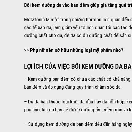
Bôi kem dưỡng da vào ban đêm giúp gia tăng quá tr
Metatonin là một trong những hormon liên quan đến qu
các tế bào da, làm giảm yếu tố liên quan tới các tác
dưỡng chất cho da, để da có đủ dưỡng chất để sản sin
>>
Phụ nữ nên sở hữu những loại mỹ phẩm nào?
LỢI ÍCH CỦA VIỆC BÔI KEM DƯỠNG DA BA
– Kem dưỡng ban đêm có chứa các chất có khả năng c
ban đêm và áp dụng đúng quy trình chăm sóc da.
– Dù da bạn thuộc loại khô, da dầu hay da hỗn hợp, 
phụ nào, làn da bạn sẽ được dưỡng ẩm, mềm mịn và k
– Sử dụng kem dưỡng da ban đêm đều đặn hằng ngày g