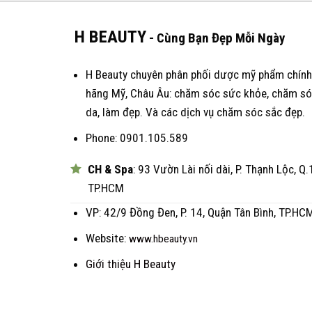
H BEAUTY
- Cùng Bạn Đẹp Mỗi Ngày
H Beauty chuyên phân phối dược mỹ phẩm chính
hãng Mỹ, Châu Âu: chăm sóc sức khỏe, chăm s
da, làm đẹp. Và các dịch vụ chăm sóc sắc đẹp.
Phone: 0901.105.589
CH & Spa
: 93 Vườn Lài nối dài, P. Thạnh Lộc, Q.
TP.HCM
VP: 42/9 Đồng Đen, P. 14, Quận Tân Bình, TP.HC
Website:
www.hbeauty.vn
Giới thiệu H Beauty