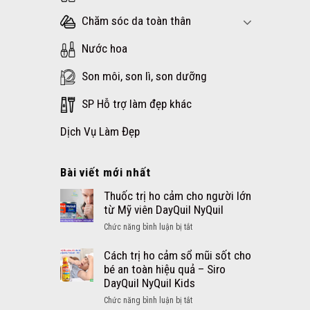
Chăm sóc da toàn thân
Nước hoa
Son môi, son lì, son dưỡng
SP Hỗ trợ làm đẹp khác
Dịch Vụ Làm Đẹp
Bài viết mới nhất
Thuốc trị ho cảm cho người lớn
từ Mỹ viên DayQuil NyQuil
ở
Chức năng bình luận bị tắt
Thuốc
trị
Cách trị ho cảm sổ mũi sốt cho
ho
bé an toàn hiệu quả – Siro
cảm
DayQuil NyQuil Kids
cho
ở
Chức năng bình luận bị tắt
người