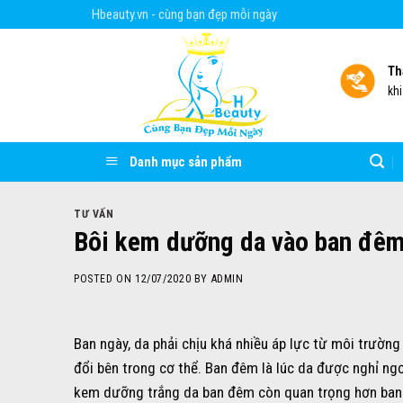
Skip
Hbeauty.vn - cùng bạn đẹp mỗi ngày
to
content
Th
kh
Danh mục sản phẩm
TƯ VẤN
Bôi kem dưỡng da vào ban đêm
POSTED ON
12/07/2020
BY
ADMIN
Ban ngày, da phải chịu khá nhiều áp lực từ môi trường
đổi bên trong cơ thể. Ban đêm là lúc da được nghỉ ngơi,
kem dưỡng trắng da ban đêm còn quan trọng hơn ban 