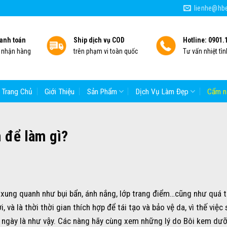
lienhe@hbe
anh toán
Ship dịch vụ COD
Hotline: 0901.
i nhận hàng
trên phạm vi toàn quốc
Tư vấn nhiệt tìn
Trang Chủ
Giới Thiệu
Sản Phẩm
Dịch Vụ Làm Đẹp
Cẩm n
 để làm gì?
 xung quanh như bụi bẩn, ánh nắng, lớp trang điểm…cũng như quá t
 và là thời thời gian thích hợp để tái tạo và bảo vệ da, vì thế việc
ngày là như vậy. Các nàng hãy cùng xem những lý do Bôi kem dư