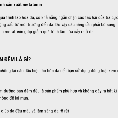
ình sản xuất metatonin
á trình lão hóa da, có khả năng ngăn chặn các tác hại của tia cự
 động xấu từ môi trường đến da. Do vậy các nàng cần phải bổ sung 
h metatonin giúp giảm quá trình lão hóa xảy ra ở da.
N ĐÊM LÀ GÌ?
hống lại các dấu hiệu lão hóa da nếu bạn sử dụng đúng loại kem
kem dưỡng ban đêm đều là sản phẩm phù hợp và không gây ra bất kì
hông để lại mụn.
iúp da đều màu và làm sáng da rõ rệt