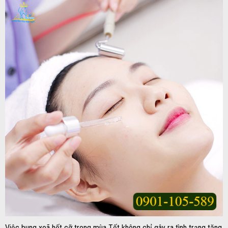
Việc bung xoã hết cỡ trong mùa Tết không chỉ gây ra tình trạng tăng