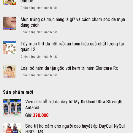
cho bé
toàn
tuần
quả
hiệu
ở
Chức năng bình luận bị tắt
hoàn
nhanh
quả
Kẹo
máu
tại
–
gấu
não
Mụn trứng cá mụn nang là gì? và cách chăm sóc da mụn
quận
Siro
Gummy
an
12
đúng cách
DayQuil
Vites
toàn
NyQuil
ở
Chức năng bình luận bị tắt
bổ
hiệu
Kids
Mụn
sung
quả
trứng
Tẩy mụn thịt dư nốt ruồi an toàn hiệu quả chất lượng tại
đa
cá
Vitamin
quận 12
mụn
và
ở
Chức năng bình luận bị tắt
nang
Khoáng
Tẩy
là
chất
mụn
Loại bỏ nám da tận gốc với kem trị nám Glaricare Rx
gì?
cho
thịt
và
bé
ở
Chức năng bình luận bị tắt
dư
cách
Loại
nốt
chăm
bỏ
ruồi
sóc
nám
Sản phẩm mới
an
da
da
toàn
mụn
tận
Viên nhai hỗ trợ dạ dày từ Mỹ Kirkland Ultra Strength
hiệu
đúng
gốc
Antacid
quả
cách
với
chất
Giá
Giá
Giá:
390.000
kem
lượng
gốc
hiện
trị
tại
Siro trị ho cảm cho người cao huyết áp DayQuil NyQuil
nám
là:
tại
quận
Glaricare
HBP - Mỹ
12