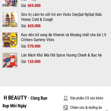
420.000₫.
là:
Rx
Giá
Giá
Giá:
650.000
390.000₫.
gốc
hiện
Siro trị cảm ho sốt trẻ em Vicks DayQuil NyQuil Kids
là:
tại
Honey Cold & Cough
670.000₫.
là:
Giá
Giá
Giá:
620.000
650.000₫.
gốc
hiện
Kẹo dẻo bổ sung đa Vitamin và Khoáng chất cho bé L’il
là:
tại
Critters Gummy Vites
700.000₫.
là:
Giá
Giá
Giá:
570.000
620.000₫.
gốc
hiện
Lăn Nách Khử Mùi Old Spice Hương Chanh & Bạc hà
là:
tại
Giá
Giá
Giá:
600.000₫.
120.000
là:
gốc
hiện
570.000₫.
là:
tại
150.000₫.
là:
120.000₫.
H BEAUTY
- Cùng Bạn
Sản phẩm CS sức khỏe
Đẹp Mỗi Ngày
Chăm sóc & dưỡng da