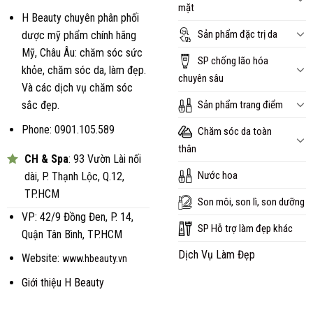
mặt
H Beauty chuyên phân phối
Sản phẩm đặc trị da
dược mỹ phẩm chính hãng
Mỹ, Châu Âu: chăm sóc sức
SP chống lão hóa
khỏe, chăm sóc da, làm đẹp.
chuyên sâu
Và các dịch vụ chăm sóc
Sản phẩm trang điểm
sắc đẹp.
Phone: 0901.105.589
Chăm sóc da toàn
thân
CH & Spa
: 93 Vườn Lài nối
Nước hoa
dài, P. Thạnh Lộc, Q.12,
TP.HCM
Son môi, son lì, son dưỡng
VP: 42/9 Đồng Đen, P. 14,
SP Hỗ trợ làm đẹp khác
Quận Tân Bình, TP.HCM
Dịch Vụ Làm Đẹp
Website:
www.hbeauty.vn
Giới thiệu H Beauty