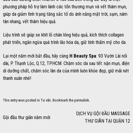
phương pháp hỗ trợ làm lành các tổn thương mụn và vết thâm mụn,
giúp da giảm tình trạng tăng sắc tố do ánh nắng mặt trời, sạm, nám
tàn nhang, vết thâm hiệu quả.
Liệu trình sẽ giúp se khít lỗ chân lông hiệu quả, kích thích collagen
phát triển, ngăn ngừa quá trình lão hóa da, giữ tính thẩm mỹ cho da.
Lại một năm mới bắt đầu, hãy cùng
H Beauty Spa
: 93 Vườn Lài nối
dài, P. Thạnh Lộc, Q.12, TP.HCM. Chăm sóc da sau tết: nặn mụn, điện
di dưỡng chất, chăm sóc làn da của mình luôn khỏe đẹp, giữ mãi nét
thanh xuân nhé!
This entry was posted in
Tư vấn
. Bookmark the
permalink
.
DỊCH VỤ GỘI ĐẦU MASSAGE
Gội đầu thư giãn năm mới
THƯ GIÃN TẠI QUẬN 12