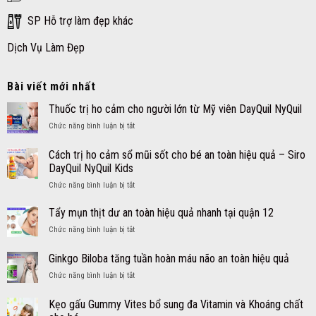
SP Hỗ trợ làm đẹp khác
Dịch Vụ Làm Đẹp
Bài viết mới nhất
Thuốc trị ho cảm cho người lớn từ Mỹ viên DayQuil NyQuil
ở
Chức năng bình luận bị tắt
Thuốc
trị
Cách trị ho cảm sổ mũi sốt cho bé an toàn hiệu quả – Siro
ho
DayQuil NyQuil Kids
cảm
ở
Chức năng bình luận bị tắt
cho
Cách
người
trị
lớn
Tẩy mụn thịt dư an toàn hiệu quả nhanh tại quận 12
ho
từ
ở
Chức năng bình luận bị tắt
cảm
Mỹ
Tẩy
sổ
viên
mụn
Ginkgo Biloba tăng tuần hoàn máu não an toàn hiệu quả
mũi
DayQuil
thịt
sốt
NyQuil
ở
Chức năng bình luận bị tắt
dư
cho
Ginkgo
an
bé
Biloba
toàn
Kẹo gấu Gummy Vites bổ sung đa Vitamin và Khoáng chất
an
tăng
hiệu