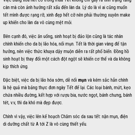
cân mà còn ảnh hưởng rất xấu đến làn da. Lý do là vì ai cũng muốn
tết mình được rạng rỡ, xinh đẹp hết cỡ nên phải thường xuyên make
up khiến cho làn da vô cùng mệt mỏi.
Bên cạnh đó, việc ăn uống, sinh hoạt bị đảo lộn cũng là tác nhân
chính khiến cho da bị lão hóa, nổi mụn. Tết là thời gian vàng để tận
hưởng, nên việc thức khuya dậy muộn diễn ra rất phổ biến. Đồng hồ
sinh hoạt bị thay đổi một cách đột ngột sẽ khiến cơ thể và da không
kịp thích ứng.
Đặc biệt, việc da bị lão hóa sớm, dễ nổi
mụn
và kém sắc hẳn chính
là hệ quả mà bảng thực đơn ngày Tết để lại. Các loại bánh, mứt, kẹo
chứa nhiều đường, kết hợp với rượu bia, nước ngọt, bánh chưng, bánh
tét, v.v, thì da khó mà đẹp được.
Chính vì vậy, việc lên kế hoạch Chăm sóc da sau tết: nặn mụn, điện
di dưỡng chất từ A tới Z là vô cùng thiết yếu.