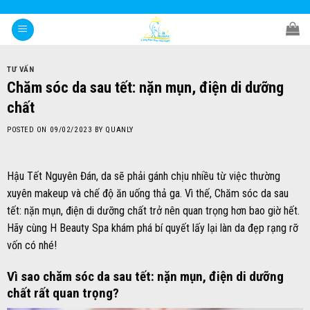
Skip
to
content
TƯ VẤN
Chăm sóc da sau tết: nặn mụn, điện di dưỡng
chất
POSTED ON
09/02/2023
BY
QUANLY
Hậu Tết Nguyên Đán, da sẽ phải gánh chịu nhiều từ việc thường
xuyên makeup và chế độ ăn uống thả ga. Vì thế, Chăm sóc da sau
tết: nặn mụn, điện di dưỡng chất trở nên quan trọng hơn bao giờ hết.
Hãy cùng H Beauty Spa khám phá bí quyết lấy lại làn da đẹp rạng rỡ
vốn có nhé!
Vì sao chăm sóc da sau tết: nặn mụn, điện di dưỡng
chất rất quan trọng?