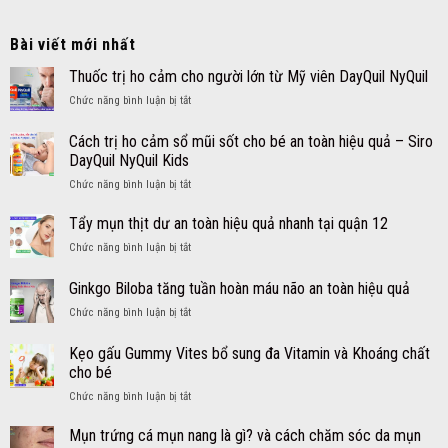
Bài viết mới nhất
Thuốc trị ho cảm cho người lớn từ Mỹ viên DayQuil NyQuil
ở
Chức năng bình luận bị tắt
Thuốc
trị
Cách trị ho cảm sổ mũi sốt cho bé an toàn hiệu quả – Siro
ho
DayQuil NyQuil Kids
cảm
ở
Chức năng bình luận bị tắt
cho
Cách
người
trị
lớn
Tẩy mụn thịt dư an toàn hiệu quả nhanh tại quận 12
ho
từ
ở
Chức năng bình luận bị tắt
cảm
Mỹ
Tẩy
sổ
viên
mụn
Ginkgo Biloba tăng tuần hoàn máu não an toàn hiệu quả
mũi
DayQuil
thịt
sốt
NyQuil
ở
Chức năng bình luận bị tắt
dư
cho
Ginkgo
an
bé
Biloba
toàn
Kẹo gấu Gummy Vites bổ sung đa Vitamin và Khoáng chất
an
tăng
hiệu
cho bé
toàn
tuần
quả
hiệu
ở
Chức năng bình luận bị tắt
hoàn
nhanh
quả
Kẹo
máu
tại
–
gấu
não
Mụn trứng cá mụn nang là gì? và cách chăm sóc da mụn
quận
Siro
Gummy
an