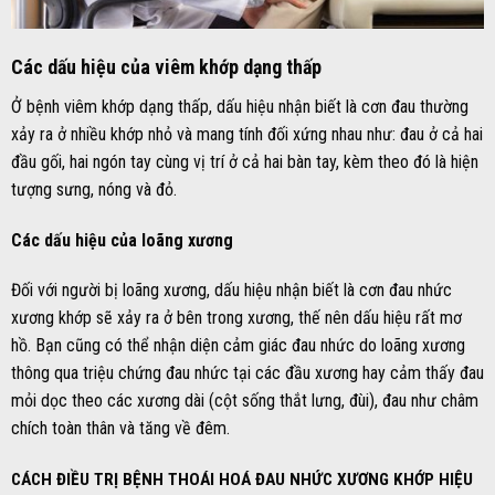
Các dấu hiệu của viêm khớp dạng thấp
Ở bệnh viêm khớp dạng thấp, dấu hiệu nhận biết là cơn đau thường
xảy ra ở nhiều khớp nhỏ và mang tính đối xứng nhau như: đau ở cả hai
đầu gối, hai ngón tay cùng vị trí ở cả hai bàn tay, kèm theo đó là hiện
tượng sưng, nóng và đỏ.
Các dấu hiệu của loãng xương
Đối với người bị loãng xương, dấu hiệu nhận biết là cơn đau nhức
xương khớp sẽ xảy ra ở bên trong xương, thế nên dấu hiệu rất mơ
hồ. Bạn cũng có thể nhận diện cảm giác đau nhức do loãng xương
thông qua triệu chứng đau nhức tại các đầu xương hay cảm thấy đau
mỏi dọc theo các xương dài (cột sống thắt lưng, đùi), đau như châm
chích toàn thân và tăng về đêm.
CÁCH ĐIỀU TRỊ BỆNH THOÁI HOÁ ĐAU NHỨC XƯƠNG KHỚP HIỆU