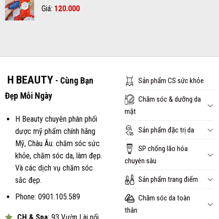
Giá
Giá
Giá:
600.000₫.
120.000
là:
gốc
hiện
570.000₫.
là:
tại
150.000₫.
là:
120.000₫.
H BEAUTY
- Cùng Bạn
Sản phẩm CS sức khỏe
Đẹp Mỗi Ngày
Chăm sóc & dưỡng da
mặt
H Beauty chuyên phân phối
Sản phẩm đặc trị da
dược mỹ phẩm chính hãng
Mỹ, Châu Âu: chăm sóc sức
SP chống lão hóa
khỏe, chăm sóc da, làm đẹp.
chuyên sâu
Và các dịch vụ chăm sóc
Sản phẩm trang điểm
sắc đẹp.
Phone: 0901.105.589
Chăm sóc da toàn
thân
CH & Spa
: 93 Vườn Lài nối