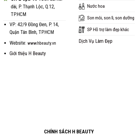
Nước hoa
dài, P. Thạnh Lộc, Q.12,
TP.HCM
Son môi, son lì, son dưỡng
VP: 42/9 Đồng Đen, P. 14,
SP Hỗ trợ làm đẹp khác
Quận Tân Bình, TP.HCM
Dịch Vụ Làm Đẹp
Website:
www.hbeauty.vn
Giới thiệu H Beauty
CHÍNH SÁCH H BEAUTY