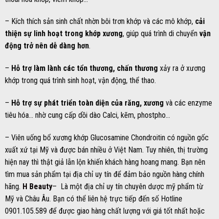
– Kích thích sản sinh chất nhờn bôi trơn khớp và các mô khớp,
cải
thiện sự linh hoạt trong khớp xương
, giúp quá trình di chuyển
vận
động trở nên dễ dàng hơn
.
–
Hỗ trợ làm lành các tổn thương, chấn thương
xảy ra ở xương
khớp trong quá trình sinh hoạt, vận động, thể thao.
–
Hỗ trợ sự phát triển toàn diện của răng, xương
và các enzyme
tiêu hóa… nhờ cung cấp dồi dào Calci, kẽm, phostpho…
– Viên
uống bổ xương khớp Glucosamine Chondroitin
có nguồn gốc
xuất xứ tại Mỹ và được bán nhiều ở Việt Nam. Tuy nhiên, thị trường
hiện nay thì thật giả lẫn lộn khiến khách hàng hoang mang. Bạn nên
tìm mua sản phẩm tại địa chỉ uy tín để đảm bảo nguồn hàng chính
hãng.
H Beauty
– Là một địa chỉ uy tín chuyên dược mỹ phẩm từ
Mỹ và Châu Âu. Bạn có thể liên hệ trực tiếp đến số Hotline
0901.105.589 để được giao hàng chất lượng với giá tốt nhất hoặc