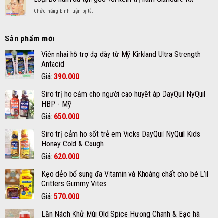
thịt
và
bé
ở
Chức năng bình luận bị tắt
dư
cách
Loại
nốt
chăm
bỏ
ruồi
sóc
nám
Sản phẩm mới
an
da
da
toàn
mụn
tận
Viên nhai hỗ trợ dạ dày từ Mỹ Kirkland Ultra Strength
hiệu
đúng
gốc
Antacid
quả
cách
với
chất
Giá
Giá
Giá:
390.000
kem
lượng
gốc
hiện
trị
tại
Siro trị ho cảm cho người cao huyết áp DayQuil NyQuil
nám
là:
tại
quận
Glaricare
HBP - Mỹ
12
420.000₫.
là:
Rx
Giá
Giá
Giá:
650.000
390.000₫.
gốc
hiện
Siro trị cảm ho sốt trẻ em Vicks DayQuil NyQuil Kids
là:
tại
Honey Cold & Cough
670.000₫.
là:
Giá
Giá
Giá:
620.000
650.000₫.
gốc
hiện
Kẹo dẻo bổ sung đa Vitamin và Khoáng chất cho bé L’il
là:
tại
Critters Gummy Vites
700.000₫.
là:
Giá
Giá
Giá:
570.000
620.000₫.
gốc
hiện
Lăn Nách Khử Mùi Old Spice Hương Chanh & Bạc hà
là:
tại