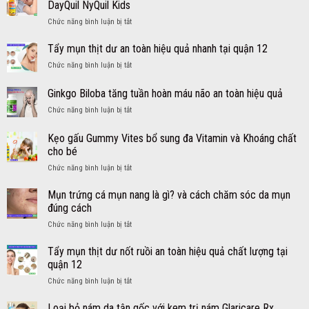
DayQuil NyQuil Kids
cảm
ở
Chức năng bình luận bị tắt
cho
Cách
người
trị
lớn
Tẩy mụn thịt dư an toàn hiệu quả nhanh tại quận 12
ho
từ
ở
Chức năng bình luận bị tắt
cảm
Mỹ
Tẩy
sổ
viên
mụn
Ginkgo Biloba tăng tuần hoàn máu não an toàn hiệu quả
mũi
DayQuil
thịt
sốt
NyQuil
ở
Chức năng bình luận bị tắt
dư
cho
Ginkgo
an
bé
Biloba
toàn
Kẹo gấu Gummy Vites bổ sung đa Vitamin và Khoáng chất
an
tăng
hiệu
cho bé
toàn
tuần
quả
hiệu
ở
Chức năng bình luận bị tắt
hoàn
nhanh
quả
Kẹo
máu
tại
–
gấu
não
Mụn trứng cá mụn nang là gì? và cách chăm sóc da mụn
quận
Siro
Gummy
an
12
đúng cách
DayQuil
Vites
toàn
NyQuil
ở
Chức năng bình luận bị tắt
bổ
hiệu
Kids
Mụn
sung
quả
trứng
Tẩy mụn thịt dư nốt ruồi an toàn hiệu quả chất lượng tại
đa
cá
Vitamin
quận 12
mụn
và
ở
Chức năng bình luận bị tắt
nang
Khoáng
Tẩy
là
chất
mụn
Loại bỏ nám da tận gốc với kem trị nám Glaricare Rx
gì?
cho