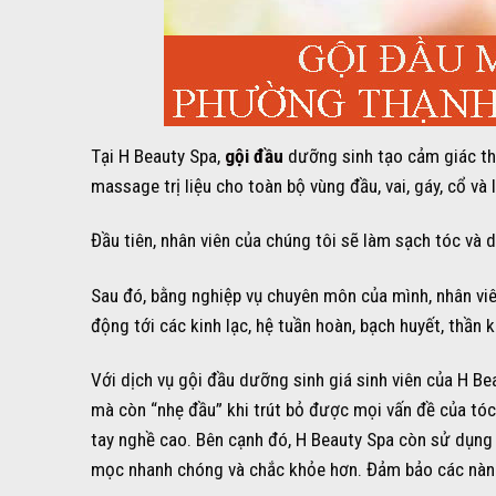
Tại H Beauty Spa,
gội đầu
dưỡng sinh tạo cảm giác thư
massage trị liệu cho toàn bộ vùng đầu, vai, gáy, cổ v
Đầu tiên, nhân viên của chúng tôi sẽ làm sạch tóc và 
Sau đó, bằng nghiệp vụ chuyên môn của mình, nhân viê
động tới các kinh lạc, hệ tuần hoàn, bạch huyết, thần k
Với dịch vụ gội đầu dưỡng sinh giá sinh viên của H B
mà còn “nhẹ đầu” khi trút bỏ được mọi vấn đề của tóc 
tay nghề cao. Bên cạnh đó, H Beauty Spa còn sử dụng k
mọc nhanh chóng và chắc khỏe hơn. Đảm bảo các nàng 