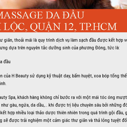
 giãn, thoải mái là quy trình dịch vụ làm sạch đầu được kết hợp v
à lưng dựa trên nguyên tắc dưỡng sinh của phương Đông, tức là:
da đầu
n của H Beauty sử dụng kỹ thuật day, bấm huyệt, xoa bóp tổng thể
inh.
eauty Spa, khách hàng không chỉ bước ra với một mái tóc óng mượt,
như gàu, ngứa, da dầu,… khi được trị liệu chuyên sâu bởi những đô
ết hợp nhiều loại thảo dược thiên nhiên trong quá trình gội đầu, 
sẽ được trải nghiệm một cảm giác thư giãn và thả lỏng tuyệt đố