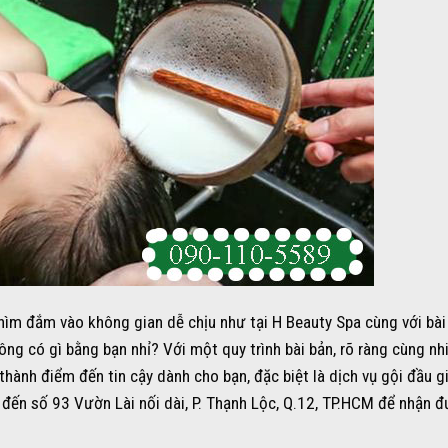
hìm đắm vào không gian dễ chịu như tại H Beauty Spa cùng với bà
ông có gì bằng bạn nhỉ? Với một quy trình bài bản, rõ ràng cùng nh
hành điểm đến tin cậy dành cho bạn, đặc biệt là dịch vụ gội đầu gi
đến số 93 Vườn Lài nối dài, P. Thạnh Lộc, Q.12, TP.HCM để nhận 