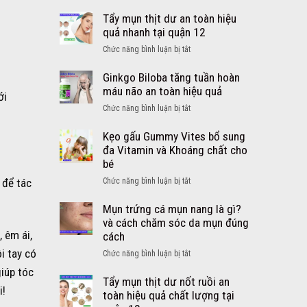
Cách
lớn
trị
Tẩy mụn thịt dư an toàn hiệu
từ
ho
quả nhanh tại quận 12
Mỹ
cảm
viên
ở
Chức năng bình luận bị tắt
sổ
DayQuil
Tẩy
mũi
NyQuil
mụn
Ginkgo Biloba tăng tuần hoàn
sốt
thịt
máu não an toàn hiệu quả
cho
ới
dư
bé
ở
Chức năng bình luận bị tắt
an
an
Ginkgo
toàn
toàn
Biloba
Kẹo gấu Gummy Vites bổ sung
hiệu
hiệu
tăng
đa Vitamin và Khoáng chất cho
quả
quả
tuần
bé
nhanh
–
hoàn
tại
ở
 để tác
Chức năng bình luận bị tắt
Siro
máu
quận
Kẹo
DayQuil
não
12
gấu
Mụn trứng cá mụn nang là gì?
NyQuil
an
Gummy
và cách chăm sóc da mụn đúng
Kids
toàn
Vites
 êm ái,
cách
hiệu
bổ
quả
i tay có
ở
Chức năng bình luận bị tắt
sung
Mụn
giúp tóc
đa
trứng
Tẩy mụn thịt dư nốt ruồi an
Vitamin
i!
cá
toàn hiệu quả chất lượng tại
và
mụn