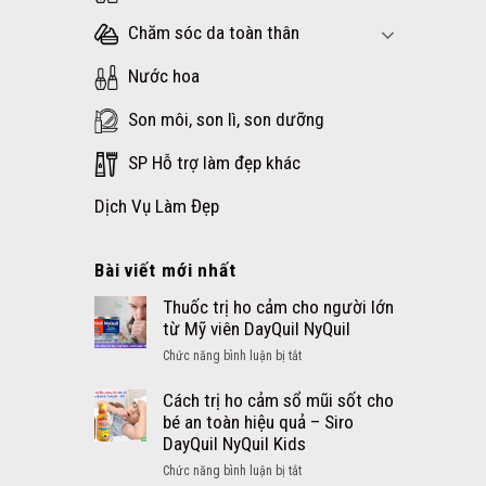
Chăm sóc da toàn thân
Nước hoa
Son môi, son lì, son dưỡng
SP Hỗ trợ làm đẹp khác
Dịch Vụ Làm Đẹp
Bài viết mới nhất
Thuốc trị ho cảm cho người lớn
từ Mỹ viên DayQuil NyQuil
ở
Chức năng bình luận bị tắt
Thuốc
trị
Cách trị ho cảm sổ mũi sốt cho
ho
bé an toàn hiệu quả – Siro
cảm
DayQuil NyQuil Kids
cho
ở
Chức năng bình luận bị tắt
người