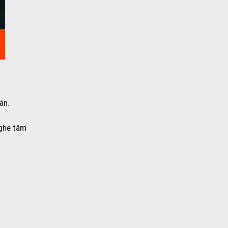
ãn.
nghe tâm
.