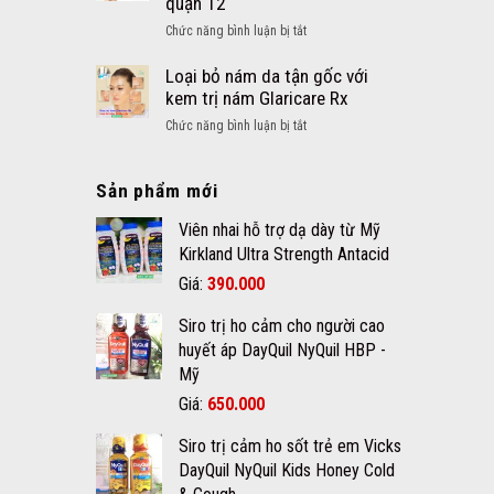
quận 12
Khoáng
nang
chất
ở
Chức năng bình luận bị tắt
là
cho
Tẩy
gì?
bé
mụn
Loại bỏ nám da tận gốc với
và
thịt
kem trị nám Glaricare Rx
cách
dư
chăm
ở
Chức năng bình luận bị tắt
nốt
sóc
Loại
ruồi
da
bỏ
an
mụn
Sản phẩm mới
nám
toàn
đúng
da
hiệu
Viên nhai hỗ trợ dạ dày từ Mỹ
cách
tận
quả
gốc
Kirkland Ultra Strength Antacid
chất
với
Giá
Giá
Giá:
390.000
lượng
kem
gốc
hiện
tại
trị
Siro trị ho cảm cho người cao
quận
là:
tại
nám
12
huyết áp DayQuil NyQuil HBP -
420.000₫.
là:
Glaricare
Mỹ
390.000₫.
Rx
Giá
Giá
Giá:
650.000
gốc
hiện
Siro trị cảm ho sốt trẻ em Vicks
là:
tại
DayQuil NyQuil Kids Honey Cold
670.000₫.
là: