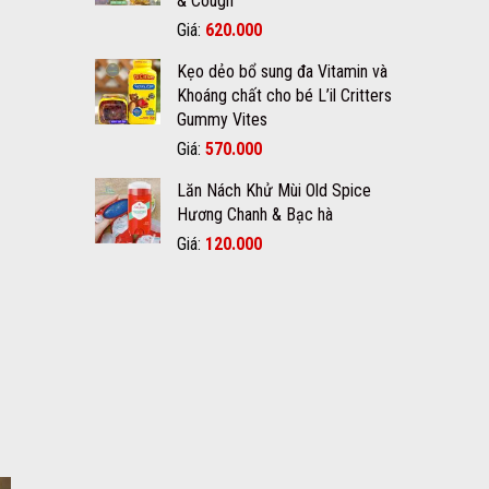
& Cough
650.000₫.
Giá
Giá
Giá:
620.000
gốc
hiện
Kẹo dẻo bổ sung đa Vitamin và
là:
tại
Khoáng chất cho bé L’il Critters
700.000₫.
là:
Gummy Vites
620.000₫.
Giá
Giá
Giá:
570.000
gốc
hiện
Lăn Nách Khử Mùi Old Spice
là:
tại
Hương Chanh & Bạc hà
600.000₫.
là:
570.000₫.
Giá
Giá
Giá:
120.000
gốc
hiện
i
là:
tại
150.000₫.
là:
120.000₫.