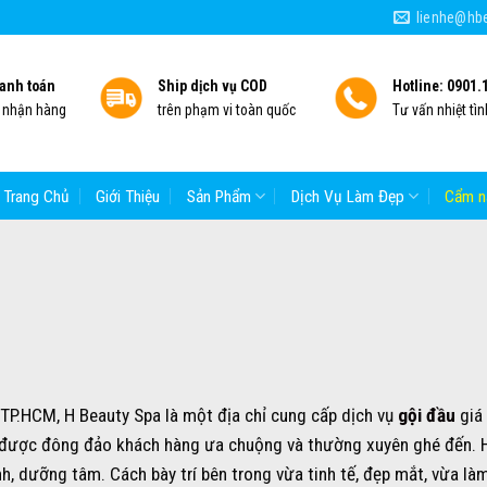
lienhe@hbe
anh toán
Ship dịch vụ COD
Hotline: 0901.
i nhận hàng
trên phạm vi toàn quốc
Tư vấn nhiệt tìn
Trang Chủ
Giới Thiệu
Sản Phẩm
Dịch Vụ Làm Đẹp
Cẩm n
, TP.HCM, H Beauty Spa là một địa chỉ cung cấp dịch vụ
gội đầu
giá 
, được đông đảo khách hàng ưa chuộng và thường xuyên ghé đến. 
h, dưỡng tâm. Cách bày trí bên trong vừa tinh tế, đẹp mắt, vừa là