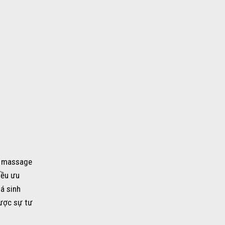
i massage
iều ưu
á sinh
được sự tư