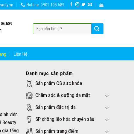
auty.vn
Hotline: 0901.105.589
105.589
h
ang
Liên Hệ
Danh mục sản phẩm
Sản phẩm CS sức khỏe
Chăm sóc & dưỡng da mặt
Sản phẩm đặc trị da
sinh viên
SP chống lão hóa chuyên sâu
H Beauty
m gia tăng
Sản phẩm trang điểm