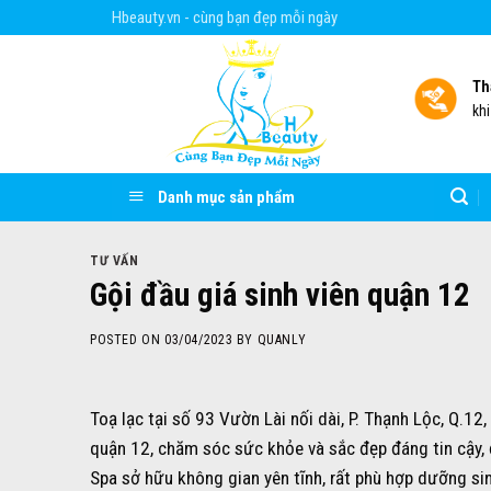
Skip
Hbeauty.vn - cùng bạn đẹp mỗi ngày
to
content
Th
kh
Danh mục sản phẩm
TƯ VẤN
Gội đầu giá sinh viên quận 12
POSTED ON
03/04/2023
BY
QUANLY
Toạ lạc tại số 93 Vườn Lài nối dài, P. Thạnh Lộc, Q.12
quận 12, chăm sóc sức khỏe và sắc đẹp đáng tin cậy
Spa sở hữu không gian yên tĩnh, rất phù hợp dưỡng sin