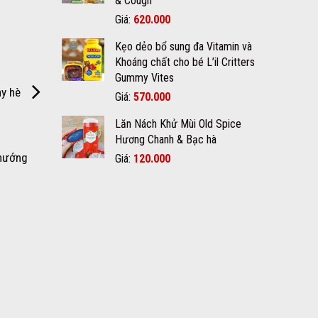
& Cough
650.000₫.
Giá
Giá
Giá:
620.000
gốc
hiện
Kẹo dẻo bổ sung đa Vitamin và
là:
tại
Khoáng chất cho bé L’il Critters
700.000₫.
là:
Gummy Vites
620.000₫.
ày hè
Giá
Giá
Giá:
570.000
gốc
hiện
Lăn Nách Khử Mùi Old Spice
là:
tại
Hương Chanh & Bạc hà
600.000₫.
là:
570.000₫.
Giá
Giá
 hướng
Giá:
120.000
gốc
hiện
là:
tại
150.000₫.
là:
120.000₫.