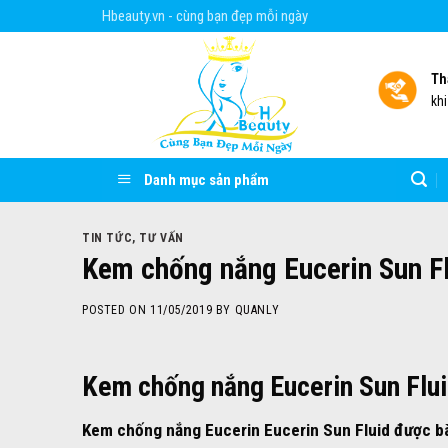
Skip
Hbeauty.vn - cùng bạn đẹp mỗi ngày
to
content
Th
kh
Danh mục sản phẩm
TIN TỨC
,
TƯ VẤN
Kem chống nắng Eucerin Sun Fl
POSTED ON
11/05/2019
BY
QUANLY
Kem chống nắng
Eucerin Sun Flu
K
em chống nắng Eucerin
Eucerin Sun Fluid
được bà