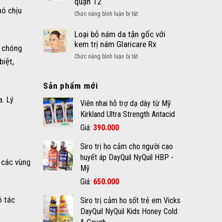
quận 12
Khoáng
nang
hó chịu
chất
ở
Chức năng bình luận bị tắt
là
cho
Tẩy
gì?
bé
mụn
Loại bỏ nám da tận gốc với
và
thịt
kem trị nám Glaricare Rx
cách
h chóng
dư
chăm
ở
Chức năng bình luận bị tắt
iệt,
nốt
sóc
Loại
ruồi
da
bỏ
an
mụn
Sản phẩm mới
nám
toàn
đúng
da
. Lý
hiệu
Viên nhai hỗ trợ dạ dày từ Mỹ
cách
tận
quả
gốc
Kirkland Ultra Strength Antacid
chất
với
Giá
Giá
Giá:
390.000
lượng
kem
gốc
hiện
tại
trị
Siro trị ho cảm cho người cao
quận
là:
tại
nám
12
huyết áp DayQuil NyQuil HBP -
420.000₫.
là:
Glaricare
 các vùng
Mỹ
390.000₫.
Rx
Giá
Giá
Giá:
650.000
gốc
hiện
ó tác
Siro trị cảm ho sốt trẻ em Vicks
là:
tại
DayQuil NyQuil Kids Honey Cold
670.000₫.
là: