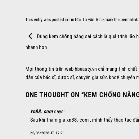
This entry was posted in
Tin tức
,
Tư vấn
. Bookmark the
permalink
.
Dùng kem chống nắng sai cách là quá trình lão 
nhanh hơn
Mọi thông tin trên web hbeauty.vn chỉ mang tính chất
dẫn của bác sĩ, dược sĩ, chuyên gia sức khoẻ chuyên 
ONE THOUGHT ON “
KEM CHỐNG NẮNG 
xn88. com
says:
Sau khi tham gia
xn88. com
, mình thấy thao tác đ
28/06/2026 AT 17:21