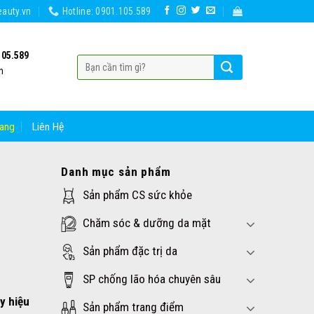
auty.vn
Hotline: 0901.105.589
105.589
h
ang
Liên Hệ
Danh mục sản phẩm
Sản phẩm CS sức khỏe
Chăm sóc & dưỡng da mặt
Sản phẩm đặc trị da
SP chống lão hóa chuyên sâu
y hiệu
Sản phẩm trang điểm