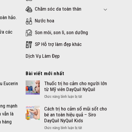
Chăm sóc da toàn thân
oàn hảo.
Nước hoa
ứa các
Son môi, son lì, son dưỡng
SP Hỗ trợ làm đẹp khác
Dịch Vụ Làm Đẹp
Bài viết mới nhất
Thuốc trị ho cảm cho người lớn
u Eucerin
từ Mỹ viên DayQuil NyQuil
ở
Chức năng bình luận bị tắt
Thuốc
vang mạnh
trị
Cách trị ho cảm sổ mũi sốt cho
 vẫn là
ho
bé an toàn hiệu quả – Siro
cảm
DayQuil NyQuil Kids
h hàng
cho
ở
Chức năng bình luận bị tắt
người