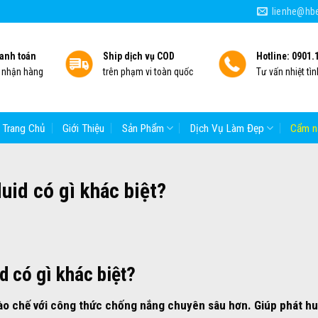
lienhe@hbe
anh toán
Ship dịch vụ COD
Hotline: 0901.
i nhận hàng
trên phạm vi toàn quốc
Tư vấn nhiệt tìn
Trang Chủ
Giới Thiệu
Sản Phẩm
Dịch Vụ Làm Đẹp
Cẩm n
uid có gì khác biệt?
id
có gì khác biệt?
o chế với công thức chống nắng chuyên sâu hơn. Giúp phát hu