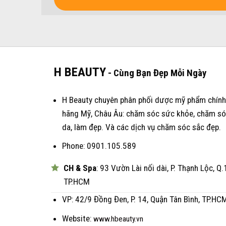
H BEAUTY
- Cùng Bạn Đẹp Mỗi Ngày
H Beauty chuyên phân phối dược mỹ phẩm chính
hãng Mỹ, Châu Âu: chăm sóc sức khỏe, chăm s
da, làm đẹp. Và các dịch vụ chăm sóc sắc đẹp.
Phone: 0901.105.589
CH & Spa
: 93 Vườn Lài nối dài, P. Thạnh Lộc, Q.
TP.HCM
VP: 42/9 Đồng Đen, P. 14, Quận Tân Bình, TP.HC
Website:
www.hbeauty.vn