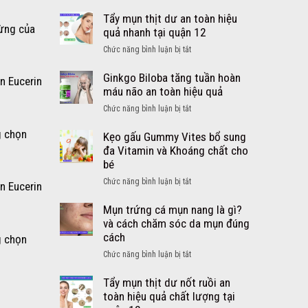
Cách
lớn
trị
Tẩy mụn thịt dư an toàn hiệu
từ
gừng của
ho
quả nhanh tại quận 12
Mỹ
cảm
viên
ở
Chức năng bình luận bị tắt
sổ
DayQuil
Tẩy
mũi
NyQuil
mụn
Ginkgo Biloba tăng tuần hoàn
n Eucerin
sốt
thịt
máu não an toàn hiệu quả
cho
dư
bé
ở
Chức năng bình luận bị tắt
an
an
Ginkgo
toàn
g chọn
toàn
Biloba
Kẹo gấu Gummy Vites bổ sung
hiệu
hiệu
tăng
đa Vitamin và Khoáng chất cho
quả
quả
tuần
bé
nhanh
–
hoàn
tại
ở
Chức năng bình luận bị tắt
n Eucerin
Siro
máu
quận
Kẹo
DayQuil
não
12
gấu
Mụn trứng cá mụn nang là gì?
NyQuil
an
Gummy
và cách chăm sóc da mụn đúng
Kids
toàn
Vites
cách
g chọn
hiệu
bổ
quả
ở
Chức năng bình luận bị tắt
sung
Mụn
đa
trứng
Tẩy mụn thịt dư nốt ruồi an
Vitamin
cá
toàn hiệu quả chất lượng tại
và
mụn