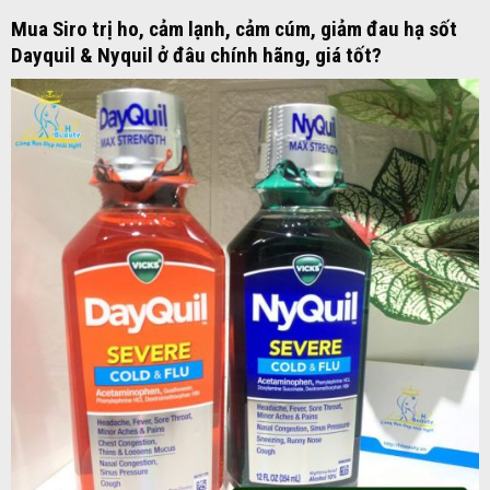
Mua Siro trị ho, cảm lạnh, cảm cúm, giảm đau hạ sốt
Dayquil & Nyquil ở đâu chính hãng, giá tốt?