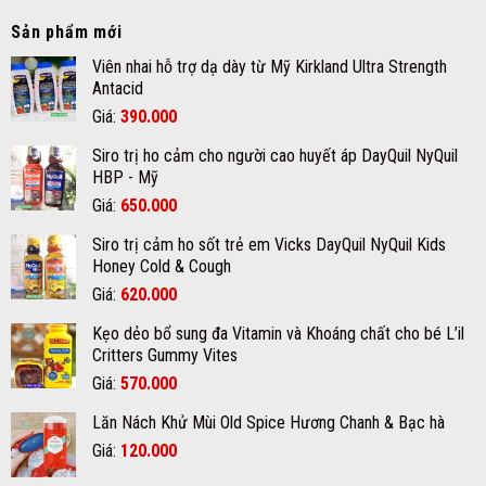
bỏ
ruồi
sóc
nám
Sản phẩm mới
an
da
da
toàn
mụn
tận
Viên nhai hỗ trợ dạ dày từ Mỹ Kirkland Ultra Strength
hiệu
đúng
gốc
Antacid
quả
cách
với
chất
Giá
Giá
Giá:
390.000
kem
lượng
gốc
hiện
trị
tại
Siro trị ho cảm cho người cao huyết áp DayQuil NyQuil
nám
là:
tại
quận
Glaricare
HBP - Mỹ
12
420.000₫.
là:
Rx
Giá
Giá
Giá:
650.000
390.000₫.
gốc
hiện
Siro trị cảm ho sốt trẻ em Vicks DayQuil NyQuil Kids
là:
tại
Honey Cold & Cough
670.000₫.
là:
Giá
Giá
Giá:
620.000
650.000₫.
gốc
hiện
Kẹo dẻo bổ sung đa Vitamin và Khoáng chất cho bé L’il
là:
tại
Critters Gummy Vites
700.000₫.
là:
Giá
Giá
Giá:
570.000
620.000₫.
gốc
hiện
Lăn Nách Khử Mùi Old Spice Hương Chanh & Bạc hà
là:
tại
Giá
Giá
Giá:
600.000₫.
120.000
là:
gốc
hiện
570.000₫.