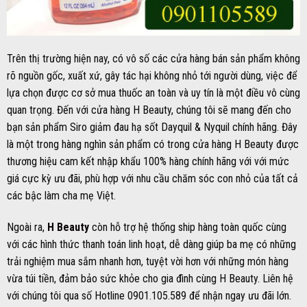
Trên thị trường hiện nay, có vô số các cửa hàng bán sản phẩm không
rõ nguồn gốc, xuất xứ, gây tác hại không nhỏ tới người dùng, việc để
lựa chọn được cơ sở mua thuốc an toàn và uy tín là một điều vô cùng
quan trọng. Đến với cửa hàng H Beauty, chúng tôi sẽ mang đến cho
bạn sản phẩm Siro giảm đau hạ sốt Dayquil & Nyquil chính hãng. Đây
là một trong hàng nghìn sản phẩm có trong cửa hàng H Beauty được
thương hiệu cam kết nhập khẩu 100% hàng chính hãng với với mức
giá cực kỳ ưu đãi, phù hợp với nhu cầu chăm sóc con nhỏ của tất cả
các bậc làm cha mẹ Việt.
Ngoài ra,
H Beauty
còn hỗ trợ hệ thống ship hàng toàn quốc cùng
với các hình thức thanh toán linh hoạt, dễ dàng giúp ba mẹ có những
trải nghiệm mua sắm nhanh hơn, tuyệt vời hơn với những món hàng
vừa túi tiền, đảm bảo sức khỏe cho gia đình cùng H Beauty. Liên hệ
với chúng tôi qua số Hotline 0901.105.589 để nhận ngay ưu đãi lớn.