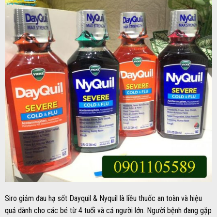
Siro giảm đau hạ sốt Dayquil & Nyquil là liều thuốc an toàn và hiệu
quả dành cho các bé từ 4 tuổi và cả người lớn. Người bệnh đang gặp