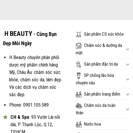
là:
tại
150.000₫.
là:
120.000₫.
H BEAUTY
- Cùng Bạn
Sản phẩm CS sức khỏe
Đẹp Mỗi Ngày
Chăm sóc & dưỡng da
mặt
H Beauty chuyên phân phối
Sản phẩm đặc trị da
dược mỹ phẩm chính hãng
Mỹ, Châu Âu: chăm sóc sức
SP chống lão hóa
khỏe, chăm sóc da, làm đẹp.
chuyên sâu
Và các dịch vụ chăm sóc
Sản phẩm trang điểm
sắc đẹp.
Phone: 0901.105.589
Chăm sóc da toàn
thân
CH & Spa
: 93 Vườn Lài nối
Nước hoa
dài, P. Thạnh Lộc, Q.12,
TP.HCM