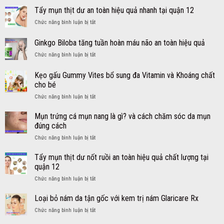
trị
lớn
Tẩy mụn thịt dư an toàn hiệu quả nhanh tại quận 12
ho
từ
ở
Chức năng bình luận bị tắt
cảm
Mỹ
Tẩy
sổ
viên
mụn
Ginkgo Biloba tăng tuần hoàn máu não an toàn hiệu quả
mũi
DayQuil
thịt
sốt
NyQuil
ở
Chức năng bình luận bị tắt
dư
cho
Ginkgo
an
bé
Biloba
toàn
Kẹo gấu Gummy Vites bổ sung đa Vitamin và Khoáng chất
an
tăng
hiệu
cho bé
toàn
tuần
quả
hiệu
ở
Chức năng bình luận bị tắt
hoàn
nhanh
quả
Kẹo
máu
tại
–
gấu
não
Mụn trứng cá mụn nang là gì? và cách chăm sóc da mụn
quận
Siro
Gummy
an
12
đúng cách
DayQuil
Vites
toàn
NyQuil
ở
Chức năng bình luận bị tắt
bổ
hiệu
Kids
Mụn
sung
quả
trứng
Tẩy mụn thịt dư nốt ruồi an toàn hiệu quả chất lượng tại
đa
cá
Vitamin
quận 12
mụn
và
ở
Chức năng bình luận bị tắt
nang
Khoáng
Tẩy
là
chất
mụn
Loại bỏ nám da tận gốc với kem trị nám Glaricare Rx
gì?
cho
thịt
và
bé
ở
Chức năng bình luận bị tắt
dư
cách
Loại
nốt
chăm