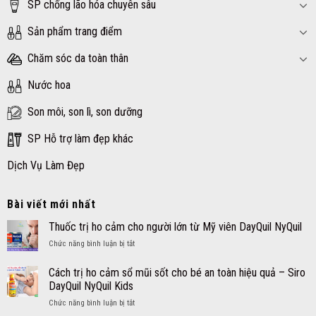
SP chống lão hóa chuyên sâu
Sản phẩm trang điểm
Chăm sóc da toàn thân
Nước hoa
Son môi, son lì, son dưỡng
SP Hỗ trợ làm đẹp khác
Dịch Vụ Làm Đẹp
Bài viết mới nhất
Thuốc trị ho cảm cho người lớn từ Mỹ viên DayQuil NyQuil
ở
Chức năng bình luận bị tắt
Thuốc
trị
Cách trị ho cảm sổ mũi sốt cho bé an toàn hiệu quả – Siro
ho
DayQuil NyQuil Kids
cảm
ở
Chức năng bình luận bị tắt
cho
Cách
người