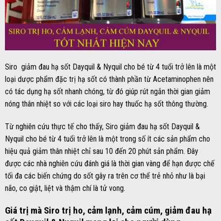
Siro giảm đau hạ sốt Dayquil & Nyquil cho bé từ 4 tuổi trở lên là một
loại dược phẩm đặc trị hạ sốt có thành phần từ Acetaminophen nên
có tác dụng hạ sốt nhanh chóng, từ đó giúp rút ngắn thời gian giảm
nóng thân nhiệt so với các loại siro hay thuốc hạ sốt thông thường.
Từ nghiên cứu thực tế cho thấy, Siro giảm đau hạ sốt Dayquil &
Nyquil cho bé từ 4 tuổi trở lên là một trong số ít các sản phẩm cho
hiệu quả giảm thân nhiệt chỉ sau 10 đến 20 phút sản phẩm. Đây
được các nhà nghiên cứu đánh giá là thời gian vàng để hạn được chế
tối đa các biến chứng do sốt gây ra trên cơ thể trẻ nhỏ như là bại
não, co giật, liệt và thậm chí là tử vong.
Giá trị mà Siro trị ho, cảm lạnh, cảm cúm, giảm đau hạ