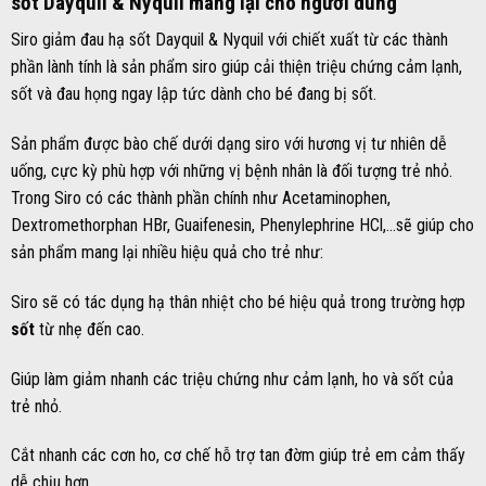
sốt Dayquil & Nyquil mang lại cho người dùng
Siro giảm đau hạ sốt Dayquil & Nyquil với chiết xuất từ các thành
phần lành tính là sản phẩm siro giúp cải thiện triệu chứng cảm lạnh,
sốt và đau họng ngay lập tức dành cho bé đang bị sốt.
Sản phẩm được bào chế dưới dạng siro với hương vị tư nhiên dễ
uống, cực kỳ phù hợp với những vị bệnh nhân là đối tượng trẻ nhỏ.
Trong Siro có các thành phần chính như Acetaminophen,
Dextromethorphan HBr, Guaifenesin, Phenylephrine HCl,…sẽ giúp cho
sản phẩm mang lại nhiều hiệu quả cho trẻ như:
Siro sẽ có tác dụng hạ thân nhiệt cho bé hiệu quả trong trường hợp
sốt
từ nhẹ đến cao.
Giúp làm giảm nhanh các triệu chứng như cảm lạnh, ho và sốt của
trẻ nhỏ.
Cắt nhanh các cơn ho, cơ chế hỗ trợ tan đờm giúp trẻ em cảm thấy
dễ chịu hơn.