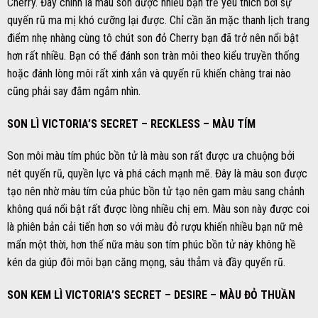
Cherry. Đây chính là màu son được nhiều bạn trẻ yêu thích bởi sự
quyến rũ ma mị khó cưỡng lại được. Chỉ cần ăn mặc thanh lịch trang
điểm nhẹ nhàng cùng tô chút son đỏ Cherry bạn đã trở nên nổi bật
hơn rất nhiều. Bạn có thể đánh son tràn môi theo kiểu truyền thống
hoặc đánh lòng môi rất xinh xắn và quyến rũ khiến chàng trai nào
cũng phải say đắm ngắm nhìn.
SON LÌ VICTORIA’S SECRET – RECKLESS – MÀU TÍM
Son môi màu tím phúc bồn tử là màu son rất được ưa chuộng bởi
nét quyến rũ, quyền lực và phá cách mạnh mẽ. Đây là màu son được
tạo nên nhờ màu tím của phúc bồn tử tạo nên gam màu sang chảnh
không quá nổi bật rất được lòng nhiều chị em. Màu son này được coi
là phiên bản cải tiến hơn so với màu đỏ rượu khiến nhiều bạn nữ mê
mẩn một thời, hơn thế nữa màu son tím phúc bồn tử này không hề
kén da giúp đôi môi bạn căng mọng, sâu thẳm và đầy quyến rũ.
SON KEM LÌ VICTORIA’S SECRET – DESIRE – MÀU ĐỎ THUẦN