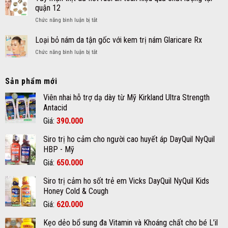
cá
Vitamin
quận 12
mụn
và
ở
Chức năng bình luận bị tắt
nang
Khoáng
Tẩy
là
chất
mụn
Loại bỏ nám da tận gốc với kem trị nám Glaricare Rx
gì?
cho
thịt
và
bé
ở
Chức năng bình luận bị tắt
dư
cách
Loại
nốt
chăm
bỏ
ruồi
sóc
nám
Sản phẩm mới
an
da
da
toàn
mụn
tận
Viên nhai hỗ trợ dạ dày từ Mỹ Kirkland Ultra Strength
hiệu
đúng
gốc
Antacid
quả
cách
với
chất
Giá
Giá
Giá:
390.000
kem
lượng
gốc
hiện
trị
tại
Siro trị ho cảm cho người cao huyết áp DayQuil NyQuil
nám
là:
tại
quận
Glaricare
HBP - Mỹ
12
420.000₫.
là:
Rx
Giá
Giá
Giá:
650.000
390.000₫.
gốc
hiện
Siro trị cảm ho sốt trẻ em Vicks DayQuil NyQuil Kids
là:
tại
Honey Cold & Cough
670.000₫.
là:
Giá
Giá
Giá:
620.000
650.000₫.
gốc
hiện
Kẹo dẻo bổ sung đa Vitamin và Khoáng chất cho bé L’il
là:
tại