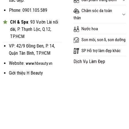
sắc đẹp.
Phone: 0901.105.589
Chăm sóc da toàn
thân
CH & Spa
: 93 Vườn Lài nối
Nước hoa
dài, P. Thạnh Lộc, Q.12,
TP.HCM
Son môi, son lì, son dưỡng
VP: 42/9 Đồng Đen, P. 14,
SP Hỗ trợ làm đẹp khác
Quận Tân Bình, TP.HCM
Dịch Vụ Làm Đẹp
Website:
www.hbeauty.vn
Giới thiệu H Beauty