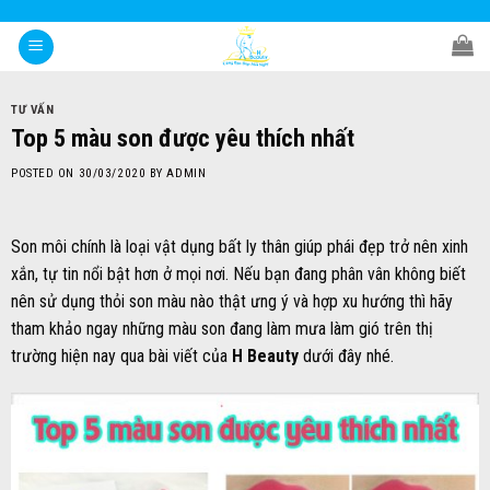
Skip
to
content
TƯ VẤN
Top 5 màu son được yêu thích nhất
POSTED ON
30/03/2020
BY
ADMIN
Son môi chính là loại vật dụng bất ly thân giúp phái đẹp trở nên xinh
xắn, tự tin nổi bật hơn ở mọi nơi. Nếu bạn đang phân vân không biết
nên sử dụng thỏi son màu nào thật ưng ý và hợp xu hướng thì hãy
tham khảo ngay những màu son đang làm mưa làm gió trên thị
trường hiện nay qua bài viết của
H Beauty
dưới đây nhé.