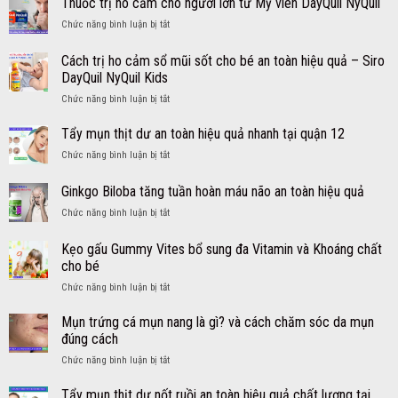
Thuốc trị ho cảm cho người lớn từ Mỹ viên DayQuil NyQuil
ở
Chức năng bình luận bị tắt
Thuốc
trị
Cách trị ho cảm sổ mũi sốt cho bé an toàn hiệu quả – Siro
ho
DayQuil NyQuil Kids
cảm
ở
Chức năng bình luận bị tắt
cho
Cách
người
trị
lớn
Tẩy mụn thịt dư an toàn hiệu quả nhanh tại quận 12
ho
từ
ở
Chức năng bình luận bị tắt
cảm
Mỹ
Tẩy
sổ
viên
mụn
Ginkgo Biloba tăng tuần hoàn máu não an toàn hiệu quả
mũi
DayQuil
thịt
sốt
NyQuil
ở
Chức năng bình luận bị tắt
dư
cho
Ginkgo
an
bé
Biloba
toàn
Kẹo gấu Gummy Vites bổ sung đa Vitamin và Khoáng chất
an
tăng
hiệu
cho bé
toàn
tuần
quả
hiệu
ở
Chức năng bình luận bị tắt
hoàn
nhanh
quả
Kẹo
máu
tại
–
gấu
não
Mụn trứng cá mụn nang là gì? và cách chăm sóc da mụn
quận
Siro
Gummy
an
12
đúng cách
DayQuil
Vites
toàn
NyQuil
ở
Chức năng bình luận bị tắt
bổ
hiệu
Kids
Mụn
sung
quả
trứng
Tẩy mụn thịt dư nốt ruồi an toàn hiệu quả chất lượng tại
đa