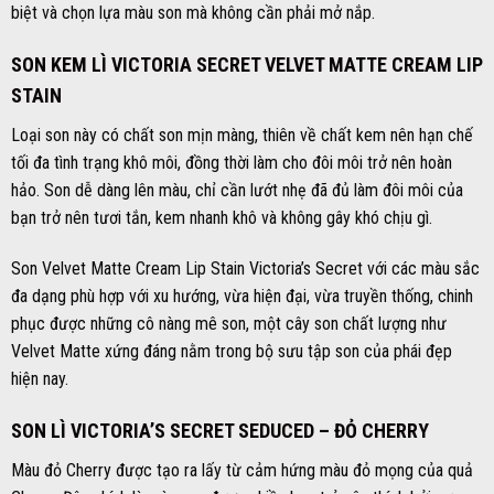
biệt và chọn lựa màu son mà không cần phải mở nắp.
SON KEM LÌ VICTORIA SECRET VELVET MATTE CREAM LIP
STAIN
Loại son này có chất son mịn màng, thiên về chất kem nên hạn chế
tối đa tình trạng khô môi, đồng thời làm cho đôi môi trở nên hoàn
hảo. Son dễ dàng lên màu, chỉ cần lướt nhẹ đã đủ làm đôi môi của
bạn trở nên tươi tắn, kem nhanh khô và không gây khó chịu gì.
Son Velvet Matte Cream Lip Stain Victoria’s Secret với các màu sắc
đa dạng phù hợp với xu hướng, vừa hiện đại, vừa truyền thống, chinh
phục được những cô nàng mê son, một cây son chất lượng như
Velvet Matte xứng đáng nằm trong bộ sưu tập son của phái đẹp
hiện nay.
SON LÌ VICTORIA’S SECRET SEDUCED – ĐỎ CHERRY
Màu đỏ Cherry được tạo ra lấy từ cảm hứng màu đỏ mọng của quả