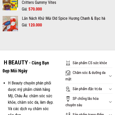
Critters Gummy Vites
700.000₫.
là:
Giá
Giá
Giá:
570.000
620.000₫.
gốc
hiện
Lăn Nách Khử Mùi Old Spice Hương Chanh & Bạc hà
là:
tại
Giá
Giá
Giá:
600.000₫.
120.000
là:
gốc
hiện
570.000₫.
là:
tại
150.000₫.
là:
120.000₫.
H BEAUTY
- Cùng Bạn
Sản phẩm CS sức khỏe
Đẹp Mỗi Ngày
Chăm sóc & dưỡng da
mặt
H Beauty chuyên phân phối
Sản phẩm đặc trị da
dược mỹ phẩm chính hãng
Mỹ, Châu Âu: chăm sóc sức
SP chống lão hóa
khỏe, chăm sóc da, làm đẹp.
chuyên sâu
Và các dịch vụ chăm sóc
Sản phẩm trang điểm