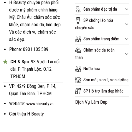
H Beauty chuyên phân phối
Sản phẩm đặc trị da
dược mỹ phẩm chính hãng
Mỹ, Châu Âu: chăm sóc sức
SP chống lão hóa
khỏe, chăm sóc da, làm đẹp.
chuyên sâu
Và các dịch vụ chăm sóc
Sản phẩm trang điểm
sắc đẹp.
Phone: 0901.105.589
Chăm sóc da toàn
thân
CH & Spa
: 93 Vườn Lài nối
Nước hoa
dài, P. Thạnh Lộc, Q.12,
TP.HCM
Son môi, son lì, son dưỡng
VP: 42/9 Đồng Đen, P. 14,
SP Hỗ trợ làm đẹp khác
Quận Tân Bình, TP.HCM
Dịch Vụ Làm Đẹp
Website:
www.hbeauty.vn
Giới thiệu H Beauty