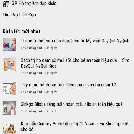
SP Hỗ trợ làm đẹp khác
Dịch Vụ Làm Đẹp
Bài viết mới nhất
Thuốc trị ho cảm cho người lớn từ Mỹ viên DayQuil NyQuil
ở
Chức năng bình luận bị tắt
Thuốc
trị
Cách trị ho cảm sổ mũi sốt cho bé an toàn hiệu quả – Siro
ho
DayQuil NyQuil Kids
cảm
ở
Chức năng bình luận bị tắt
cho
Cách
người
trị
lớn
Tẩy mụn thịt dư an toàn hiệu quả nhanh tại quận 12
ho
từ
ở
Chức năng bình luận bị tắt
cảm
Mỹ
Tẩy
sổ
viên
mụn
Ginkgo Biloba tăng tuần hoàn máu não an toàn hiệu quả
mũi
DayQuil
thịt
sốt
NyQuil
ở
Chức năng bình luận bị tắt
dư
cho
Ginkgo
an
bé
Biloba
toàn
Kẹo gấu Gummy Vites bổ sung đa Vitamin và Khoáng chất
an
tăng
hiệu
cho bé
toàn
tuần
quả
hiệu