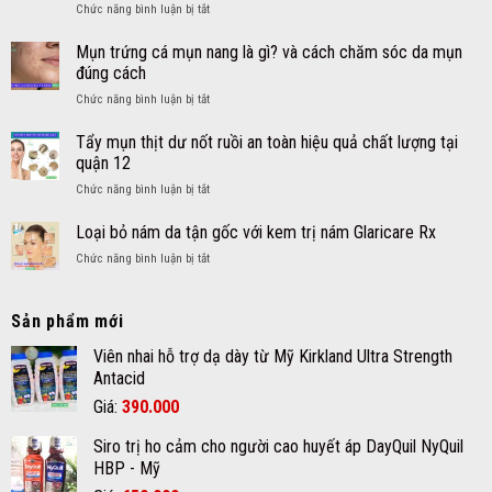
ở
Chức năng bình luận bị tắt
hoàn
nhanh
quả
Kẹo
máu
tại
–
gấu
não
Mụn trứng cá mụn nang là gì? và cách chăm sóc da mụn
quận
Siro
Gummy
an
12
đúng cách
DayQuil
Vites
toàn
NyQuil
ở
Chức năng bình luận bị tắt
bổ
hiệu
Kids
Mụn
sung
quả
trứng
Tẩy mụn thịt dư nốt ruồi an toàn hiệu quả chất lượng tại
đa
cá
Vitamin
quận 12
mụn
và
ở
Chức năng bình luận bị tắt
nang
Khoáng
Tẩy
là
chất
mụn
Loại bỏ nám da tận gốc với kem trị nám Glaricare Rx
gì?
cho
thịt
và
bé
ở
Chức năng bình luận bị tắt
dư
cách
Loại
nốt
chăm
bỏ
ruồi
sóc
nám
Sản phẩm mới
an
da
da
toàn
mụn
tận
Viên nhai hỗ trợ dạ dày từ Mỹ Kirkland Ultra Strength
hiệu
đúng
gốc
Antacid
quả
cách
với
chất
Giá
Giá
Giá:
390.000
kem
lượng
gốc
hiện
trị
tại
Siro trị ho cảm cho người cao huyết áp DayQuil NyQuil
nám
là:
tại
quận
Glaricare
HBP - Mỹ
12
420.000₫.
là:
Rx