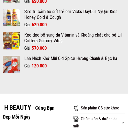
Giá
Giá
Giá:
650.000
390.000₫.
gốc
hiện
Siro trị cảm ho sốt trẻ em Vicks DayQuil NyQuil Kids
là:
tại
Honey Cold & Cough
670.000₫.
là:
Giá
Giá
Giá:
620.000
650.000₫.
gốc
hiện
Kẹo dẻo bổ sung đa Vitamin và Khoáng chất cho bé L’il
là:
tại
Critters Gummy Vites
700.000₫.
là:
Giá
Giá
Giá:
570.000
620.000₫.
gốc
hiện
Lăn Nách Khử Mùi Old Spice Hương Chanh & Bạc hà
là:
tại
Giá
Giá
Giá:
600.000₫.
120.000
là:
gốc
hiện
570.000₫.
là:
tại
150.000₫.
là:
120.000₫.
H BEAUTY
- Cùng Bạn
Sản phẩm CS sức khỏe
Đẹp Mỗi Ngày
Chăm sóc & dưỡng da
mặt