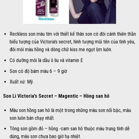
Reckless son màu tím với thiết kế thân son có đôi cánh thiên thần
biểu tượng của Victoria’s secret, hình tượng mũi tên của tình yêu,
đôi môi màu hồng và dòng chữ kiss me ngọt lịm luôn.
Có dưỡng môi là dầu ô liu và vitamin E
Son có độ bám màu 6 – 9 giờ
Xuất xứ: Mỹ.
Son Lì Victoria’s Secret – Magentic – Hồng san hô
Màu son hồng san hô là một trong những màu son nổi bậc, màu
son luôn bán chạy nhất.
Tông son gồm đỏ – hồng -cam san hô thuộc màu trung tính dễ
dùng, màu son chưa bao giờ hạ nhiệt.