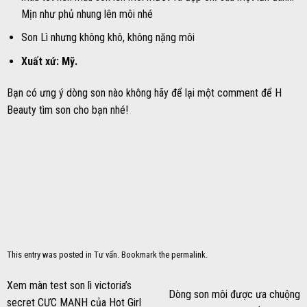
Mịn như phủ nhung lên môi nhé
Son Lì nhưng không khô, không nặng môi
Xuất xứ: Mỹ.
Bạn có ưng ý dòng son nào không hãy để lại một comment để H
Beauty tìm son cho bạn nhé!
This entry was posted in
Tư vấn
. Bookmark the
permalink
.
Xem màn test son lì victoria’s
Dòng son môi được ưa chuộng
secret CỰC MẠNH của Hot Girl