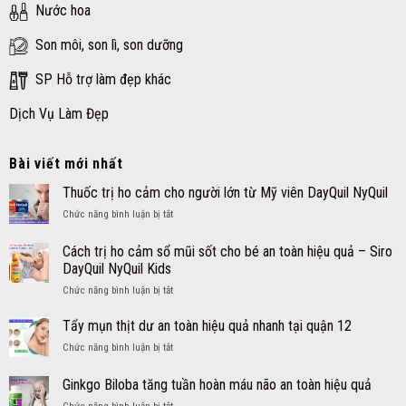
Nước hoa
Son môi, son lì, son dưỡng
SP Hỗ trợ làm đẹp khác
Dịch Vụ Làm Đẹp
Bài viết mới nhất
Thuốc trị ho cảm cho người lớn từ Mỹ viên DayQuil NyQuil
ở
Chức năng bình luận bị tắt
Thuốc
trị
Cách trị ho cảm sổ mũi sốt cho bé an toàn hiệu quả – Siro
ho
DayQuil NyQuil Kids
cảm
ở
Chức năng bình luận bị tắt
cho
Cách
người
trị
lớn
Tẩy mụn thịt dư an toàn hiệu quả nhanh tại quận 12
ho
từ
ở
Chức năng bình luận bị tắt
cảm
Mỹ
Tẩy
sổ
viên
mụn
Ginkgo Biloba tăng tuần hoàn máu não an toàn hiệu quả
mũi
DayQuil
thịt
sốt
NyQuil
ở