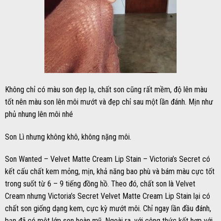
Không chỉ có màu son đẹp lạ, chất son cũng rất mềm, độ lên màu
tốt nên màu son lên môi mướt và đẹp chỉ sau một lần đánh. Mịn như
phủ nhung lên môi nhé
Son Lì nhưng không khô, không nặng môi.
Son Wanted – Velvet Matte Cream Lip Stain – Victoria’s Secret có
kết cấu chất kem mỏng, mịn, khả năng bao phù và bám màu cực tốt
trong suốt từ 6 – 9 tiếng đồng hồ. Theo đó, chất son là Velvet
Cream nhưng Victoria’s Secret Velvet Matte Cream Lip Stain lại có
chất son giống dạng kem, cực kỳ mướt môi. Chỉ ngay lần đầu đánh,
bạn đã có một lớp son hoàn mỹ. Ngoài ra, với công thức kết hợp với