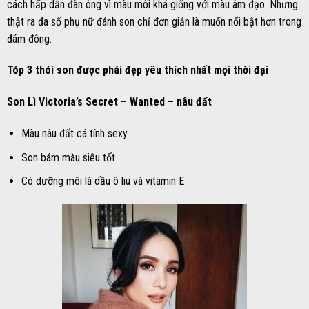
cách hấp dẫn đàn ông vì màu môi khá giống với màu âm đạo. Nhưng
thật ra đa số phụ nữ đánh son chỉ đơn giản là muốn nổi bật hơn trong
đám đông.
Tóp 3 thói son được phái đẹp yêu thích nhất mọi thời đại
Son Lì Victoria’s Secret – Wanted – nâu đất
Màu nâu đất cá tính sexy
Son bám màu siêu tốt
Có dưỡng môi là dầu ô liu và vitamin E