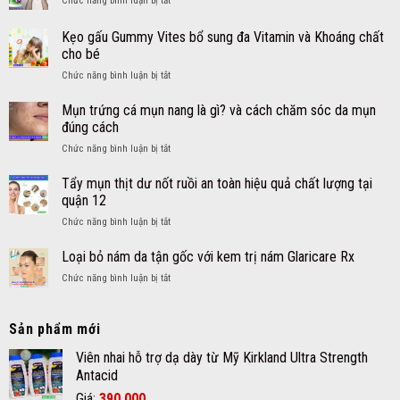
Chức năng bình luận bị tắt
dư
cho
Ginkgo
an
bé
Biloba
toàn
Kẹo gấu Gummy Vites bổ sung đa Vitamin và Khoáng chất
an
tăng
hiệu
cho bé
toàn
tuần
quả
hiệu
ở
Chức năng bình luận bị tắt
hoàn
nhanh
quả
Kẹo
máu
tại
–
gấu
não
Mụn trứng cá mụn nang là gì? và cách chăm sóc da mụn
quận
Siro
Gummy
an
12
đúng cách
DayQuil
Vites
toàn
NyQuil
ở
Chức năng bình luận bị tắt
bổ
hiệu
Kids
Mụn
sung
quả
trứng
Tẩy mụn thịt dư nốt ruồi an toàn hiệu quả chất lượng tại
đa
cá
Vitamin
quận 12
mụn
và
ở
Chức năng bình luận bị tắt
nang
Khoáng
Tẩy
là
chất
mụn
Loại bỏ nám da tận gốc với kem trị nám Glaricare Rx
gì?
cho
thịt
và
bé
ở
Chức năng bình luận bị tắt
dư
cách
Loại
nốt
chăm
bỏ
ruồi
sóc
nám
Sản phẩm mới
an
da
da
toàn
mụn
tận
Viên nhai hỗ trợ dạ dày từ Mỹ Kirkland Ultra Strength
hiệu
đúng
gốc
Antacid
quả
cách
với
chất
Giá
Giá
Giá:
390.000
kem