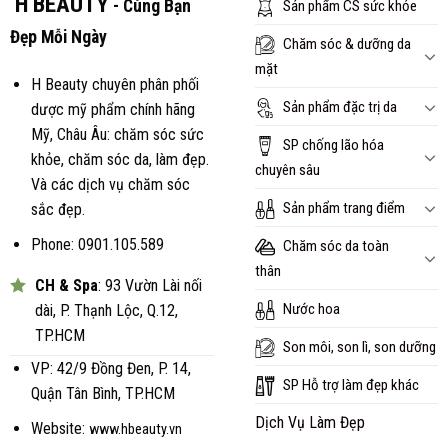
H BEAUTY
- Cùng Bạn
Sản phẩm CS sức khỏe
Đẹp Mỗi Ngày
Chăm sóc & dưỡng da
mặt
H Beauty chuyên phân phối
Sản phẩm đặc trị da
dược mỹ phẩm chính hãng
Mỹ, Châu Âu: chăm sóc sức
SP chống lão hóa
khỏe, chăm sóc da, làm đẹp.
chuyên sâu
Và các dịch vụ chăm sóc
Sản phẩm trang điểm
sắc đẹp.
Phone: 0901.105.589
Chăm sóc da toàn
thân
CH & Spa
: 93 Vườn Lài nối
Nước hoa
dài, P. Thạnh Lộc, Q.12,
TP.HCM
Son môi, son lì, son dưỡng
VP: 42/9 Đồng Đen, P. 14,
SP Hỗ trợ làm đẹp khác
Quận Tân Bình, TP.HCM
Dịch Vụ Làm Đẹp
Website:
www.hbeauty.vn