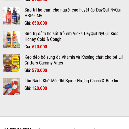
lượng
gốc
hiện
trị
tại
Siro trị ho cảm cho người cao huyết áp DayQuil NyQuil
nám
là:
tại
quận
Glaricare
HBP - Mỹ
12
420.000₫.
là:
Rx
Giá
Giá
Giá:
650.000
390.000₫.
gốc
hiện
Siro trị cảm ho sốt trẻ em Vicks DayQuil NyQuil Kids
là:
tại
Honey Cold & Cough
670.000₫.
là:
Giá
Giá
Giá:
620.000
650.000₫.
gốc
hiện
Kẹo dẻo bổ sung đa Vitamin và Khoáng chất cho bé L’il
là:
tại
Critters Gummy Vites
700.000₫.
là:
Giá
Giá
Giá:
570.000
620.000₫.
gốc
hiện
Lăn Nách Khử Mùi Old Spice Hương Chanh & Bạc hà
là:
tại
Giá
Giá
Giá:
600.000₫.
120.000
là:
gốc
hiện
570.000₫.
là:
tại
150.000₫.
là:
120.000₫.