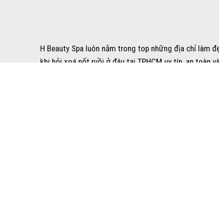
H Beauty Spa luôn nằm trong top những địa chỉ làm đ
khi hỏi xoá nốt ruồi ở đâu tại TPHCM uy tín, an toàn 
dịch vụ. Tại nơi này có trang bị đầy đủ cơ sở vật chấ
trải nghiệm tốt nhất.
H Beauty Spa đã được Bộ Y tế cấp phép hoạt động cho 
đẹp, H Beauty Spa cũng là cái tên nhận được nhiều rev
Bài viết được quan tâm nhất:
Sơn gel đẹp cho đôi t
Ưu điểm của dịch vụ xoá nốt ruồi