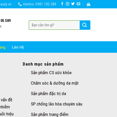
auty.vn
Hotline: 0901.105.589
105.589
h
ang
Liên Hệ
Danh mục sản phẩm
Sản phẩm CS sức khỏe
Chăm sóc & dưỡng da mặt
Sản phẩm đặc trị da
 vấn đề
SP chống lão hóa chuyên sâu
 nhiễm
uồi hiệu
Sản phẩm trang điểm