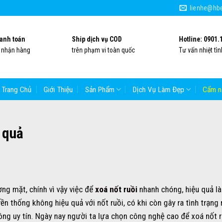
lienhe@hbe
anh toán
Ship dịch vụ COD
Hotline: 0901.
i nhận hàng
trên phạm vi toàn quốc
Tư vấn nhiệt tìn
Trang Chủ
Giới Thiệu
Sản Phẩm
Dịch Vụ Làm Đẹp
Cẩm n
 quả
ng mặt, chính vì vậy việc để
xoá nốt ruồi
nhanh chóng, hiệu quả là
n thống không hiệu quả với nốt ruồi, có khi còn gây ra tình trạng
hông uy tín. Ngày nay người ta lựa chọn công nghệ cao để xoá nốt r