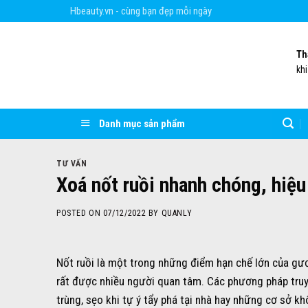
Skip
Hbeauty.vn - cùng bạn đẹp mỗi ngày
to
content
Th
kh
Danh mục sản phẩm
TƯ VẤN
Xoá nốt ruồi nhanh chóng, hiệu
POSTED ON
07/12/2022
BY
QUANLY
Nốt ruồi là một trong những điểm hạn chế lớn của gươ
rất được nhiều người quan tâm. Các phương pháp truyề
trùng, sẹo khi tự ý tẩy phá tại nhà hay những cơ sở k