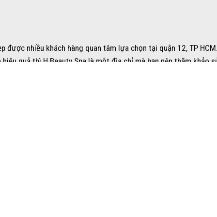
ẹp được nhiều khách hàng quan tâm lựa chọn tại quận 12, TP HCM
và hiệu quả thì H Beauty Spa là một địa chỉ mà bạn nên thăm khảo 
t cùng trang thiết bị công nghệ hiện đại để mang đến cho khách hà
các dịch vụ thẩm mỹ trong đó có xóa tẩy nốt ruồi. Trên nhiều diễ
iew tích cực về chất lượng, giá cả cũng như thái độ phục vụ.
ay, đôi chân được nhiều nàng yêu thích
 nhanh chóng, hiệu quả tại H Beauty Spa