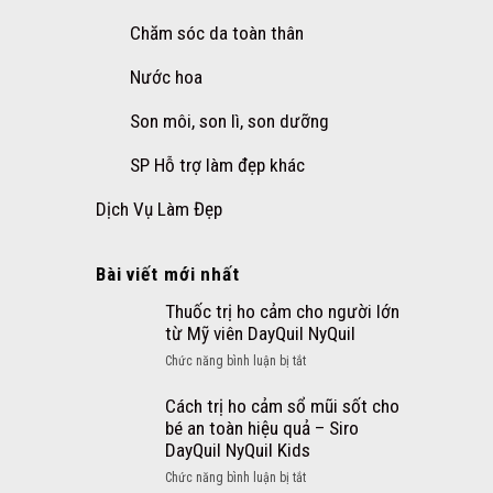
Chăm sóc da toàn thân
Nước hoa
Son môi, son lì, son dưỡng
SP Hỗ trợ làm đẹp khác
Dịch Vụ Làm Đẹp
Bài viết mới nhất
Thuốc trị ho cảm cho người lớn
từ Mỹ viên DayQuil NyQuil
ở
Chức năng bình luận bị tắt
Thuốc
trị
Cách trị ho cảm sổ mũi sốt cho
ho
bé an toàn hiệu quả – Siro
cảm
DayQuil NyQuil Kids
cho
ở
Chức năng bình luận bị tắt
người