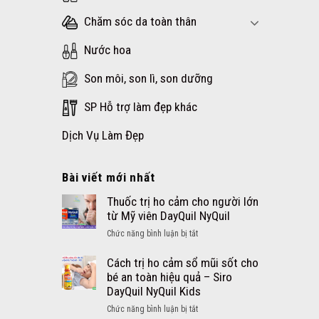
Chăm sóc da toàn thân
Nước hoa
Son môi, son lì, son dưỡng
SP Hỗ trợ làm đẹp khác
Dịch Vụ Làm Đẹp
Bài viết mới nhất
Thuốc trị ho cảm cho người lớn
từ Mỹ viên DayQuil NyQuil
ở
Chức năng bình luận bị tắt
Thuốc
trị
Cách trị ho cảm sổ mũi sốt cho
ho
bé an toàn hiệu quả – Siro
cảm
DayQuil NyQuil Kids
cho
ở
Chức năng bình luận bị tắt
người