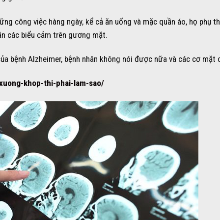
ng công việc hàng ngày, kể cả ăn uống và mặc quần áo, họ phụ t
ần các biểu cảm trên gương mặt.
của bệnh Alzheimer, bệnh nhân không nói được nữa và các cơ mặt c
xuong-khop-thi-phai-lam-sao/