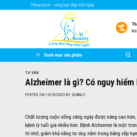
Skip
Hbeauty.vn - cùng bạn đẹp mỗi ngày
to
content
Th
kh
Danh mục sản phẩm
TƯ VẤN
Alzheimer là gì? Có nguy hiểm 
POSTED ON
15/10/2020
BY
QUANLY
Chất lượng cuộc sống càng ngày được nâng cao hơn, tu
bệnh lý tuổi già nhiều hơn. Bệnh Alzheimer là một tro
trí nhớ, giảm khả năng tư duy, nằm trong bảng xếp hạ