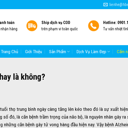
lienhe@hbe
anh toán
Ship dịch vụ COD
Hotline: 0901.
i nhận hàng
trên phạm vi toàn quốc
Tư vấn nhiệt tìn
Trang Chủ
Giới Thiệu
Sản Phẩm
Dịch Vụ Làm Đẹp
Cẩm n
hay là không?
ổi thọ trung bình ngày càng tăng lên kéo theo đó là sự xuất hiện
ng số đó, là căn bệnh trầm trọng của não bộ, là nguyên nhân gây ra
ng những căn bệnh gây tử vong hàng đầu hiện nay. Vậy bệnh Alzhei