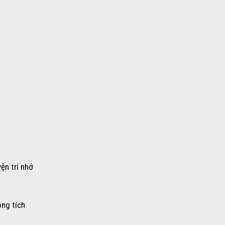
ện trí nhớ
ộng tích