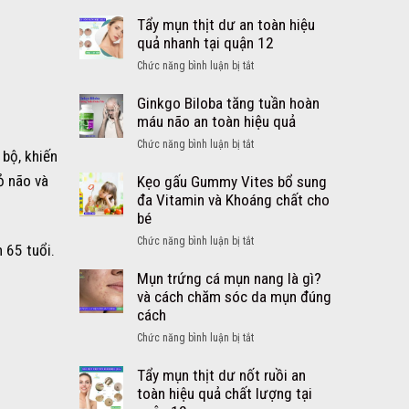
Cách
lớn
trị
Tẩy mụn thịt dư an toàn hiệu
từ
ho
quả nhanh tại quận 12
Mỹ
cảm
viên
ở
Chức năng bình luận bị tắt
sổ
DayQuil
Tẩy
mũi
NyQuil
mụn
Ginkgo Biloba tăng tuần hoàn
sốt
thịt
máu não an toàn hiệu quả
cho
dư
bé
ở
Chức năng bình luận bị tắt
an
bộ, khiến
an
Ginkgo
toàn
toàn
ỏ não và
Biloba
Kẹo gấu Gummy Vites bổ sung
hiệu
hiệu
tăng
đa Vitamin và Khoáng chất cho
quả
quả
tuần
bé
nhanh
–
hoàn
tại
ở
Chức năng bình luận bị tắt
Siro
máu
 65 tuổi.
quận
Kẹo
DayQuil
não
12
gấu
Mụn trứng cá mụn nang là gì?
NyQuil
an
Gummy
và cách chăm sóc da mụn đúng
Kids
toàn
Vites
cách
hiệu
bổ
quả
ở
Chức năng bình luận bị tắt
sung
Mụn
đa
trứng
Tẩy mụn thịt dư nốt ruồi an
Vitamin
cá
toàn hiệu quả chất lượng tại
và
mụn