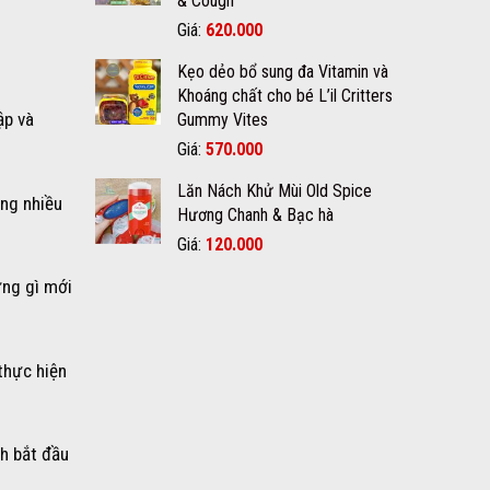
& Cough
650.000₫.
Giá
Giá
Giá:
620.000
gốc
hiện
Kẹo dẻo bổ sung đa Vitamin và
là:
tại
Khoáng chất cho bé L’il Critters
700.000₫.
là:
ập và
Gummy Vites
620.000₫.
Giá
Giá
Giá:
570.000
gốc
hiện
Lăn Nách Khử Mùi Old Spice
là:
tại
ởng nhiều
Hương Chanh & Bạc hà
600.000₫.
là:
570.000₫.
Giá
Giá
Giá:
120.000
gốc
hiện
ững gì mới
là:
tại
150.000₫.
là:
120.000₫.
thực hiện
h bắt đầu