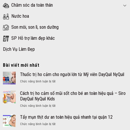
Chăm sóc da toàn thân
Nước hoa
Son môi, son lì, son dưỡng
SP Hỗ trợ làm đẹp khác
Dịch Vụ Làm Đẹp
Bài viết mới nhất
Thuốc trị ho cảm cho người lớn từ Mỹ viên DayQuil NyQuil
ở
Chức năng bình luận bị tắt
Thuốc
trị
Cách trị ho cảm sổ mũi sốt cho bé an toàn hiệu quả – Siro
ho
DayQuil NyQuil Kids
cảm
ở
Chức năng bình luận bị tắt
cho
Cách
người
trị
lớn
Tẩy mụn thịt dư an toàn hiệu quả nhanh tại quận 12
ho
từ
ở
Chức năng bình luận bị tắt
cảm
Mỹ
Tẩy