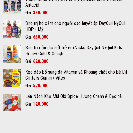
gốc
Antacid
quả
cách
với
chất
Giá
Giá
Giá:
390.000
kem
lượng
gốc
hiện
trị
tại
Siro trị ho cảm cho người cao huyết áp DayQuil NyQuil
nám
là:
tại
quận
Glaricare
HBP - Mỹ
12
420.000₫.
là:
Rx
Giá
Giá
Giá:
650.000
390.000₫.
gốc
hiện
Siro trị cảm ho sốt trẻ em Vicks DayQuil NyQuil Kids
là:
tại
Honey Cold & Cough
670.000₫.
là:
Giá
Giá
Giá:
620.000
650.000₫.
gốc
hiện
Kẹo dẻo bổ sung đa Vitamin và Khoáng chất cho bé L’il
là:
tại
Critters Gummy Vites
700.000₫.
là:
Giá
Giá
Giá:
570.000
620.000₫.
gốc
hiện
Lăn Nách Khử Mùi Old Spice Hương Chanh & Bạc hà
là:
tại
Giá
Giá
Giá:
600.000₫.
120.000
là:
gốc
hiện
570.000₫.
là:
tại
150.000₫.
là:
120.000₫.