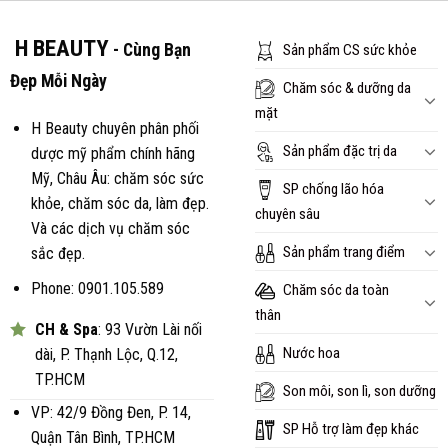
H BEAUTY
- Cùng Bạn
Sản phẩm CS sức khỏe
Đẹp Mỗi Ngày
Chăm sóc & dưỡng da
mặt
H Beauty chuyên phân phối
Sản phẩm đặc trị da
dược mỹ phẩm chính hãng
Mỹ, Châu Âu: chăm sóc sức
SP chống lão hóa
khỏe, chăm sóc da, làm đẹp.
chuyên sâu
Và các dịch vụ chăm sóc
Sản phẩm trang điểm
sắc đẹp.
Phone: 0901.105.589
Chăm sóc da toàn
thân
CH & Spa
: 93 Vườn Lài nối
Nước hoa
dài, P. Thạnh Lộc, Q.12,
TP.HCM
Son môi, son lì, son dưỡng
VP: 42/9 Đồng Đen, P. 14,
SP Hỗ trợ làm đẹp khác
Quận Tân Bình, TP.HCM