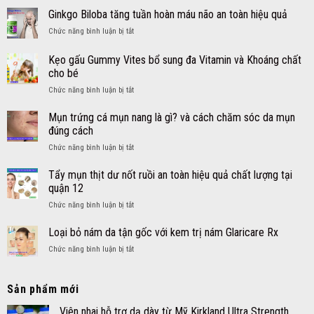
sổ
viên
mụn
Ginkgo Biloba tăng tuần hoàn máu não an toàn hiệu quả
mũi
DayQuil
thịt
sốt
NyQuil
ở
Chức năng bình luận bị tắt
dư
cho
Ginkgo
an
bé
Biloba
toàn
Kẹo gấu Gummy Vites bổ sung đa Vitamin và Khoáng chất
an
tăng
hiệu
cho bé
toàn
tuần
quả
hiệu
ở
Chức năng bình luận bị tắt
hoàn
nhanh
quả
Kẹo
máu
tại
–
gấu
não
Mụn trứng cá mụn nang là gì? và cách chăm sóc da mụn
quận
Siro
Gummy
an
12
đúng cách
DayQuil
Vites
toàn
NyQuil
ở
Chức năng bình luận bị tắt
bổ
hiệu
Kids
Mụn
sung
quả
trứng
Tẩy mụn thịt dư nốt ruồi an toàn hiệu quả chất lượng tại
đa
cá
Vitamin
quận 12
mụn
và
ở
Chức năng bình luận bị tắt
nang
Khoáng
Tẩy
là
chất
mụn
Loại bỏ nám da tận gốc với kem trị nám Glaricare Rx
gì?
cho
thịt
và
bé
ở
Chức năng bình luận bị tắt
dư
cách
Loại
nốt
chăm
bỏ
ruồi
sóc
nám
Sản phẩm mới
an
da
da
toàn
mụn
tận
Viên nhai hỗ trợ dạ dày từ Mỹ Kirkland Ultra Strength
hiệu
đúng