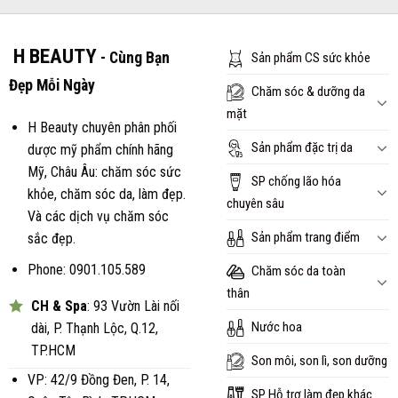
120.000₫.
H BEAUTY
- Cùng Bạn
Sản phẩm CS sức khỏe
Đẹp Mỗi Ngày
Chăm sóc & dưỡng da
mặt
H Beauty chuyên phân phối
Sản phẩm đặc trị da
dược mỹ phẩm chính hãng
Mỹ, Châu Âu: chăm sóc sức
SP chống lão hóa
khỏe, chăm sóc da, làm đẹp.
chuyên sâu
Và các dịch vụ chăm sóc
Sản phẩm trang điểm
sắc đẹp.
Phone: 0901.105.589
Chăm sóc da toàn
thân
CH & Spa
: 93 Vườn Lài nối
Nước hoa
dài, P. Thạnh Lộc, Q.12,
TP.HCM
Son môi, son lì, son dưỡng
VP: 42/9 Đồng Đen, P. 14,
SP Hỗ trợ làm đẹp khác