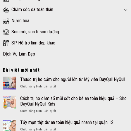
Chăm sóc da toàn thân
Nước hoa
Son môi, son lì, son dưỡng
SP Hỗ trợ làm đẹp khác
Dịch Vụ Làm Đẹp
Bài viết mới nhất
Thuốc trị ho cảm cho người lớn từ Mỹ viên DayQuil NyQuil
ở
Chức năng bình luận bị tắt
Thuốc
trị
Cách trị ho cảm sổ mũi sốt cho bé an toàn hiệu quả – Siro
ho
DayQuil NyQuil Kids
cảm
ở
Chức năng bình luận bị tắt
cho
Cách
người
trị
lớn
Tẩy mụn thịt dư an toàn hiệu quả nhanh tại quận 12
ho
từ
ở
Chức năng bình luận bị tắt
cảm
Mỹ