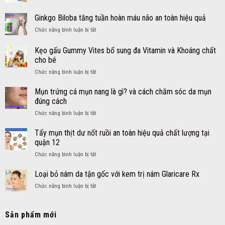
Tẩy
sổ
viên
mụn
Ginkgo Biloba tăng tuần hoàn máu não an toàn hiệu quả
mũi
DayQuil
thịt
sốt
NyQuil
ở
Chức năng bình luận bị tắt
dư
cho
Ginkgo
an
bé
Biloba
toàn
Kẹo gấu Gummy Vites bổ sung đa Vitamin và Khoáng chất
an
tăng
hiệu
cho bé
toàn
tuần
quả
hiệu
ở
Chức năng bình luận bị tắt
hoàn
nhanh
quả
Kẹo
máu
tại
–
gấu
não
Mụn trứng cá mụn nang là gì? và cách chăm sóc da mụn
quận
Siro
Gummy
an
12
đúng cách
DayQuil
Vites
toàn
NyQuil
ở
Chức năng bình luận bị tắt
bổ
hiệu
Kids
Mụn
sung
quả
trứng
Tẩy mụn thịt dư nốt ruồi an toàn hiệu quả chất lượng tại
đa
cá
Vitamin
quận 12
mụn
và
ở
Chức năng bình luận bị tắt
nang
Khoáng
Tẩy
là
chất
mụn
Loại bỏ nám da tận gốc với kem trị nám Glaricare Rx
gì?
cho
thịt
và
bé
ở
Chức năng bình luận bị tắt
dư
cách
Loại
nốt
chăm
bỏ
ruồi
sóc
nám
Sản phẩm mới
an
da
da
toàn
mụn