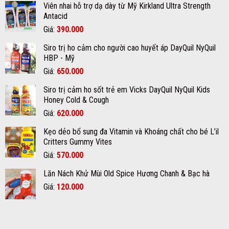
tận
Viên nhai hỗ trợ dạ dày từ Mỹ Kirkland Ultra Strength
hiệu
đúng
gốc
Antacid
quả
cách
với
chất
Giá
Giá
Giá:
390.000
kem
lượng
gốc
hiện
trị
tại
Siro trị ho cảm cho người cao huyết áp DayQuil NyQuil
nám
là:
tại
quận
Glaricare
HBP - Mỹ
12
420.000₫.
là:
Rx
Giá
Giá
Giá:
650.000
390.000₫.
gốc
hiện
Siro trị cảm ho sốt trẻ em Vicks DayQuil NyQuil Kids
là:
tại
Honey Cold & Cough
670.000₫.
là:
Giá
Giá
Giá:
620.000
650.000₫.
gốc
hiện
Kẹo dẻo bổ sung đa Vitamin và Khoáng chất cho bé L’il
là:
tại
Critters Gummy Vites
700.000₫.
là:
Giá
Giá
Giá:
570.000
620.000₫.
gốc
hiện
Lăn Nách Khử Mùi Old Spice Hương Chanh & Bạc hà
là:
tại
Giá
Giá
Giá:
600.000₫.
120.000
là:
gốc
hiện
570.000₫.
là:
tại
150.000₫.
là: