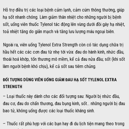
Hỗ trợ điều trị các loại bệnh cảm lạnh, cảm cúm thông thường, giúp
hạ sốt nhanh chóng. Làm giảm thân nhiệt cho những người bị bệnh
sốt, uống viên thuốc Tylenol tác động lên vùng dưới đồi gây hạ nhiệt,
toả nhiệt tăng do giãn mạch và tăng lưu lượng máu ngoại biên.
Ngoài ra, viên uống Tylenol Extra Strength còn có tác dụng chữa trị
hầu hết các các cơn đau từ nhẹ tới vừa: đau do hành kinh, nhức đầu,
thoái hoá khớp, tổn thương mô mềm, kể cả đau nửa đầu; sốt (khi sốt
làm người bệnh khó chịu), kể cả sốt sau tiêm chủng.
ĐỐI TƯỢNG DÙNG VIÊN UỐNG GIẢM ĐAU HẠ SỐT TYLENOL EXTRA
STRENGTH
– Loại thuốc này dành cho các đối tượng sau: Người bị nhức đầu,
đau cơ, đau do chấn thương, đau bụng kinh, sốt… những người bị đau
bao tử, không uống được các loại thuốc kháng sinh.
– Thuốc rất phù hợp với các bạn hay đi du lịch tiện mang theo trong