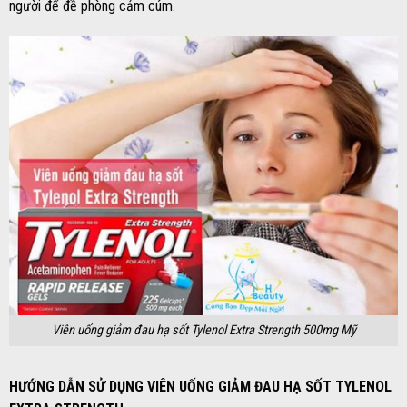
người để đề phòng cảm cúm.
Viên uống giảm đau hạ sốt Tylenol Extra Strength 500mg Mỹ
HƯỚNG DẪN SỬ DỤNG VIÊN UỐNG GIẢM ĐAU HẠ SỐT TYLENOL