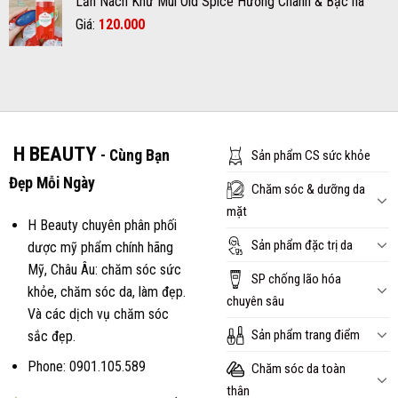
Lăn Nách Khử Mùi Old Spice Hương Chanh & Bạc hà
là:
tại
Giá
Giá
Giá:
600.000₫.
120.000
là:
gốc
hiện
570.000₫.
là:
tại
150.000₫.
là:
120.000₫.
H BEAUTY
- Cùng Bạn
Sản phẩm CS sức khỏe
Đẹp Mỗi Ngày
Chăm sóc & dưỡng da
mặt
H Beauty chuyên phân phối
Sản phẩm đặc trị da
dược mỹ phẩm chính hãng
Mỹ, Châu Âu: chăm sóc sức
SP chống lão hóa
khỏe, chăm sóc da, làm đẹp.
chuyên sâu
Và các dịch vụ chăm sóc
Sản phẩm trang điểm
sắc đẹp.
Phone: 0901.105.589
Chăm sóc da toàn
thân