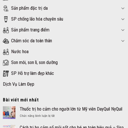
Sản phẩm đặc trị da
SP chống lão hóa chuyên sâu
Sản phẩm trang điểm
Chăm sóc da toàn thân
Nước hoa
Son môi, son lì, son dưỡng
SP Hỗ trợ làm đẹp khác
Dịch Vụ Làm Đẹp
Bài viết mới nhất
Thuốc trị ho cảm cho người lớn từ Mỹ viên DayQuil NyQuil
ở
Chức năng bình luận bị tắt
Thuốc
trị
Cách trị ho cảm sổ mũi sốt cho bé an toàn hiệu quả – Siro