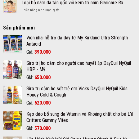
mụn
Loại bỏ nám da tận gốc với kem trị nám Glaricare Rx
gì?
cho
thịt
và
bé
ở
Chức năng bình luận bị tắt
dư
cách
Loại
nốt
chăm
bỏ
ruồi
sóc
nám
Sản phẩm mới
an
da
da
toàn
mụn
tận
Viên nhai hỗ trợ dạ dày từ Mỹ Kirkland Ultra Strength
hiệu
đúng
gốc
Antacid
quả
cách
với
chất
Giá
Giá
Giá:
390.000
kem
lượng
gốc
hiện
trị
tại
Siro trị ho cảm cho người cao huyết áp DayQuil NyQuil
nám
là:
tại
quận
Glaricare
HBP - Mỹ
12
420.000₫.
là:
Rx
Giá
Giá
Giá:
650.000
390.000₫.
gốc
hiện
Siro trị cảm ho sốt trẻ em Vicks DayQuil NyQuil Kids
là:
tại
Honey Cold & Cough
670.000₫.
là:
Giá
Giá
Giá:
620.000
650.000₫.
gốc
hiện
Kẹo dẻo bổ sung đa Vitamin và Khoáng chất cho bé L’il
là:
tại
Critters Gummy Vites
700.000₫.
là:
Giá
Giá
Giá:
570.000
620.000₫.
gốc
hiện