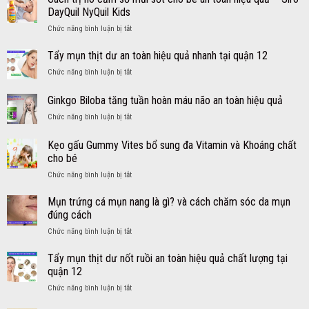
ho
DayQuil NyQuil Kids
cảm
ở
Chức năng bình luận bị tắt
cho
Cách
người
trị
lớn
Tẩy mụn thịt dư an toàn hiệu quả nhanh tại quận 12
ho
từ
ở
Chức năng bình luận bị tắt
cảm
Mỹ
Tẩy
sổ
viên
mụn
Ginkgo Biloba tăng tuần hoàn máu não an toàn hiệu quả
mũi
DayQuil
thịt
sốt
NyQuil
ở
Chức năng bình luận bị tắt
dư
cho
Ginkgo
an
bé
Biloba
toàn
Kẹo gấu Gummy Vites bổ sung đa Vitamin và Khoáng chất
an
tăng
hiệu
cho bé
toàn
tuần
quả
hiệu
ở
Chức năng bình luận bị tắt
hoàn
nhanh
quả
Kẹo
máu
tại
–
gấu
não
Mụn trứng cá mụn nang là gì? và cách chăm sóc da mụn
quận
Siro
Gummy
an
12
đúng cách
DayQuil
Vites
toàn
NyQuil
ở
Chức năng bình luận bị tắt
bổ
hiệu
Kids
Mụn
sung
quả
trứng
Tẩy mụn thịt dư nốt ruồi an toàn hiệu quả chất lượng tại
đa
cá
Vitamin
quận 12
mụn
và
ở
Chức năng bình luận bị tắt
nang
Khoáng
Tẩy
là
chất