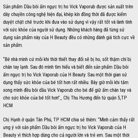
Sản phẩm Dầu bôi ấm ngực trị ho Vick Vaporub được sản xuất trên
dây chuyền công nghệ hiện đại, khép kín đồng thời đã được kiểm
duyệt chặt chẽ trước khi đưa vào sử dụng vì vậy rất tốt và lành tính
với sức khỏe của người sử dụng. Những khách hàng đã từng sử
dụng sản phẩm này của H Beauty đều có những đánh giá tích cực về
sản phẩm.
“Bé nhà mình cứ mỗi khi thời thiết thay đổi sẽ bị ho, sốt thậm chí bị
chân tay lạnh. Sau đó mình tìm hiểu và biết đến sản phẩm Dầu bôi
ấm ngực trị ho Vick Vaporub của H Beauty. Sau một thời gian sử
dụng thấy sức khỏe của bé tốt hơn rất nhiều. Bây giờ mỗi khi tắm
xong mình đều bôi dầu Vick Vaporub cho bé để giữ ấm chân tay và
cho sức khỏe của bé tốt hơn”_ Chị Thu Hương đến từ quận 5,TP
HCM
Chị Hạnh ở quận Tân Phú, TP HCM chia sẻ thêm: “Mình cảm thấy rất
ưng ý với sản phẩm Dầu bôi ấm ngực trị ho Vick Vaporub của H
Beauty vì thích hợp dùng cho cả người lớn và trẻ em. Sau một thời