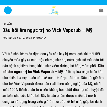
Skip
to
content
TƯ VẤN
Dầu bôi ấm ngực trị ho Vick Vaporub – Mỹ
POSTED ON
05/12/2022
BY
QUANLY
Với trẻ nhỏ, hệ miễn dịch còn yếu nên hay bị cảm lạnh khi thời tiết
chuyển mùa gây ra các triệu chứng như ho, cảm lạnh, sổ mũi dẫn tới
các bệnh nghiêm trọng khác như viêm đường hô hấp, viêm phổi.
Dầu
bôi ấm ngực trị ho Vick Vaporub – Mỹ
sẽ là sự lựa chọn hoàn hảo
cho nhiều ba mẹ muốn bảo vệ con trẻ được tốt hơn. Dầu bôi giữ ấm
cho trẻ Vick Vaporub được sản xuất theo công nghệ của Mỹ, chiết
xuất 100% thành phần tự nhiên, không hóa chất độc hại nên tuyệt đối
an toàn cho sức khỏe bé. Đây là sản phẩm được nhiều bà mẹ tin
dùng và sử dụng trong việc giữ ấm và bảo vệ trẻ nhỏ, giúp bé đánh