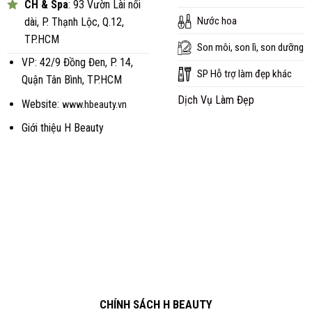
CH & Spa
: 93 Vườn Lài nối
Nước hoa
dài, P. Thạnh Lộc, Q.12,
TP.HCM
Son môi, son lì, son dưỡng
VP: 42/9 Đồng Đen, P. 14,
SP Hỗ trợ làm đẹp khác
Quận Tân Bình, TP.HCM
Dịch Vụ Làm Đẹp
Website:
www.hbeauty.vn
Giới thiệu H Beauty
CHÍNH SÁCH H BEAUTY