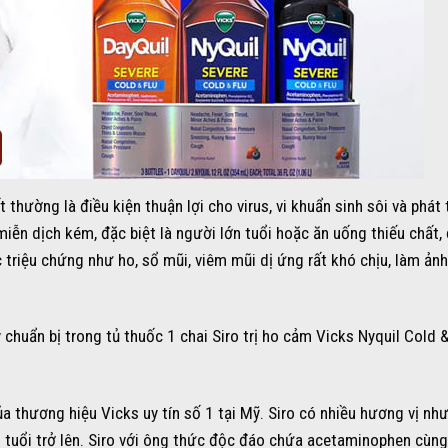
hường là điều kiện thuận lợi cho virus, vi khuẩn sinh sôi và phát t
ễn dịch kém, đặc biệt là người lớn tuổi hoặc ăn uống thiếu chất, 
ác triệu chứng như ho, sổ mũi, viêm mũi dị ứng rất khó chịu, làm ả
chuẩn bị trong tủ thuốc 1 chai Siro trị ho cảm Vicks Nyquil Cold &
 thương hiệu Vicks uy tín số 1 tại Mỹ. Siro có nhiều hương vị như
2 tuổi trở lên. Siro với ông thức độc đáo chứa acetaminophen cùn