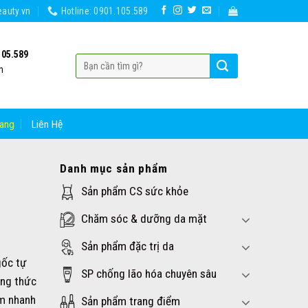
auty.vn
Hotline: 0901.105.589
105.589
h
ang
Liên Hệ
Danh mục sản phẩm
Sản phẩm CS sức khỏe
Chăm sóc & dưỡng da mặt
Sản phẩm đặc trị da
gốc tự
SP chống lão hóa chuyên sâu
ông thức
ảm nhanh
Sản phẩm trang điểm