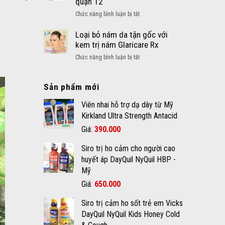
quận 12
Khoáng
nang
chất
ở
Chức năng bình luận bị tắt
là
cho
Tẩy
gì?
bé
mụn
Loại bỏ nám da tận gốc với
và
thịt
kem trị nám Glaricare Rx
cách
dư
chăm
ở
Chức năng bình luận bị tắt
nốt
sóc
Loại
ruồi
da
bỏ
an
mụn
Sản phẩm mới
nám
toàn
đúng
da
hiệu
Viên nhai hỗ trợ dạ dày từ Mỹ
cách
tận
quả
gốc
Kirkland Ultra Strength Antacid
chất
với
Giá
Giá
Giá:
390.000
lượng
kem
gốc
hiện
tại
trị
Siro trị ho cảm cho người cao
quận
là:
tại
nám
12
huyết áp DayQuil NyQuil HBP -
420.000₫.
là:
Glaricare
Mỹ
390.000₫.
Rx
Giá
Giá
Giá:
650.000
gốc
hiện
Siro trị cảm ho sốt trẻ em Vicks
là:
tại
DayQuil NyQuil Kids Honey Cold
670.000₫.
là: