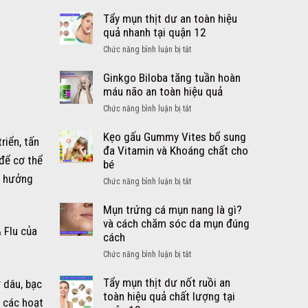
Cách
lớn
trị
Tẩy mụn thịt dư an toàn hiệu
từ
ho
quả nhanh tại quận 12
Mỹ
cảm
viên
ở
Chức năng bình luận bị tắt
sổ
DayQuil
Tẩy
mũi
NyQuil
mụn
Ginkgo Biloba tăng tuần hoàn
sốt
thịt
máu não an toàn hiệu quả
cho
dư
bé
ở
Chức năng bình luận bị tắt
an
an
Ginkgo
toàn
toàn
Biloba
Kẹo gấu Gummy Vites bổ sung
riển, tấn
hiệu
hiệu
tăng
đa Vitamin và Khoáng chất cho
quả
để cơ thể
quả
tuần
bé
nhanh
–
hoàn
nh hưởng
tại
ở
Chức năng bình luận bị tắt
Siro
máu
quận
Kẹo
DayQuil
não
12
gấu
Mụn trứng cá mụn nang là gì?
NyQuil
an
Gummy
và cách chăm sóc da mụn đúng
Kids
toàn
 Flu của
Vites
cách
hiệu
bổ
quả
ở
Chức năng bình luận bị tắt
sung
Mụn
đa
trứng
Tẩy mụn thịt dư nốt ruồi an
 dâu, bạc
Vitamin
cá
toàn hiệu quả chất lượng tại
và
g các hoạt
mụn