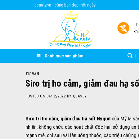
Skip
Hbeauty.vn - cùng bạn đẹp mỗi ngày
to
content
Th
kh
Danh mục sản phẩm
TƯ VẤN
Siro trị ho cảm, giảm đau hạ s
POSTED ON
04/12/2022
BY
QUANLY
Siro trị ho cảm, giảm đau hạ sốt Nyquil
của Mỹ là sả
nhiên, không chứa các hoạt chất độc hại, sử dụng an t
mạnh mẽ, chỉ sau vài lần uống thuốc, các triệu chứn