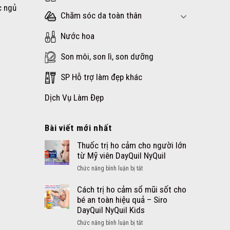
c ngủ
Chăm sóc da toàn thân
Nước hoa
Son môi, son lì, son dưỡng
SP Hỗ trợ làm đẹp khác
Dịch Vụ Làm Đẹp
Bài viết mới nhất
Thuốc trị ho cảm cho người lớn
từ Mỹ viên DayQuil NyQuil
ở
Chức năng bình luận bị tắt
Thuốc
trị
Cách trị ho cảm sổ mũi sốt cho
ho
bé an toàn hiệu quả – Siro
cảm
DayQuil NyQuil Kids
cho
ở
Chức năng bình luận bị tắt
người