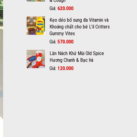
& Cough
650.000₫.
Giá
Giá
Giá:
620.000
gốc
hiện
Kẹo dẻo bổ sung đa Vitamin và
là:
tại
Khoáng chất cho bé L’il Critters
700.000₫.
là:
Gummy Vites
620.000₫.
Giá
Giá
Giá:
570.000
gốc
hiện
Lăn Nách Khử Mùi Old Spice
là:
tại
Hương Chanh & Bạc hà
600.000₫.
là:
570.000₫.
Giá
Giá
Giá:
120.000
gốc
hiện
là:
tại
150.000₫.
là:
120.000₫.