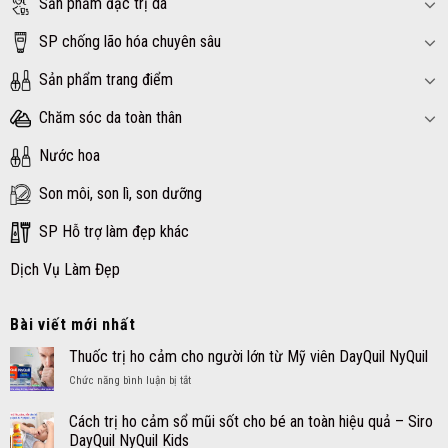
Sản phẩm đặc trị da
SP chống lão hóa chuyên sâu
Sản phẩm trang điểm
Chăm sóc da toàn thân
Nước hoa
Son môi, son lì, son dưỡng
SP Hỗ trợ làm đẹp khác
Dịch Vụ Làm Đẹp
Bài viết mới nhất
Thuốc trị ho cảm cho người lớn từ Mỹ viên DayQuil NyQuil
ở
Chức năng bình luận bị tắt
Thuốc
trị
Cách trị ho cảm sổ mũi sốt cho bé an toàn hiệu quả – Siro
ho
DayQuil NyQuil Kids
cảm