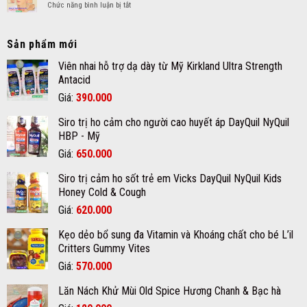
bé
ở
Chức năng bình luận bị tắt
dư
cách
Loại
nốt
chăm
bỏ
ruồi
sóc
nám
Sản phẩm mới
an
da
da
toàn
mụn
tận
Viên nhai hỗ trợ dạ dày từ Mỹ Kirkland Ultra Strength
hiệu
đúng
gốc
Antacid
quả
cách
với
chất
Giá
Giá
Giá:
390.000
kem
lượng
gốc
hiện
trị
tại
Siro trị ho cảm cho người cao huyết áp DayQuil NyQuil
nám
là:
tại
quận
Glaricare
HBP - Mỹ
12
420.000₫.
là:
Rx
Giá
Giá
Giá:
650.000
390.000₫.
gốc
hiện
Siro trị cảm ho sốt trẻ em Vicks DayQuil NyQuil Kids
là:
tại
Honey Cold & Cough
670.000₫.
là:
Giá
Giá
Giá:
620.000
650.000₫.
gốc
hiện
Kẹo dẻo bổ sung đa Vitamin và Khoáng chất cho bé L’il
là:
tại
Critters Gummy Vites
700.000₫.
là:
Giá
Giá
Giá:
570.000
620.000₫.
gốc
hiện
Lăn Nách Khử Mùi Old Spice Hương Chanh & Bạc hà
là:
tại