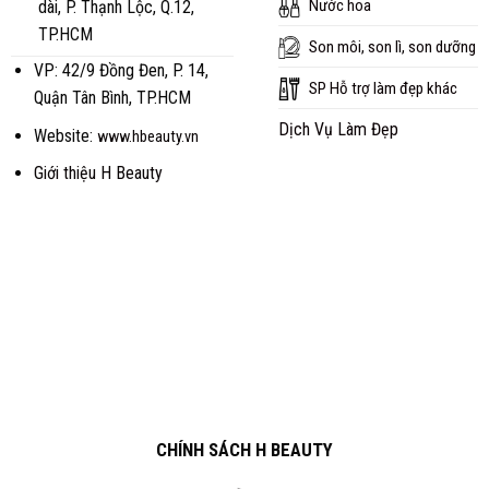
Nước hoa
dài, P. Thạnh Lộc, Q.12,
TP.HCM
Son môi, son lì, son dưỡng
VP: 42/9 Đồng Đen, P. 14,
SP Hỗ trợ làm đẹp khác
Quận Tân Bình, TP.HCM
Dịch Vụ Làm Đẹp
Website:
www.hbeauty.vn
Giới thiệu H Beauty
CHÍNH SÁCH H BEAUTY