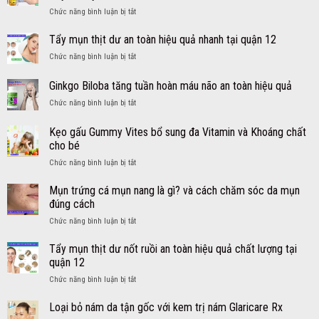
ở
Chức năng bình luận bị tắt
cho
Cách
người
trị
lớn
Tẩy mụn thịt dư an toàn hiệu quả nhanh tại quận 12
ho
từ
ở
Chức năng bình luận bị tắt
cảm
Mỹ
Tẩy
sổ
viên
mụn
Ginkgo Biloba tăng tuần hoàn máu não an toàn hiệu quả
mũi
DayQuil
thịt
sốt
NyQuil
ở
Chức năng bình luận bị tắt
dư
cho
Ginkgo
an
bé
Biloba
toàn
Kẹo gấu Gummy Vites bổ sung đa Vitamin và Khoáng chất
an
tăng
hiệu
cho bé
toàn
tuần
quả
hiệu
ở
Chức năng bình luận bị tắt
hoàn
nhanh
quả
Kẹo
máu
tại
–
gấu
não
Mụn trứng cá mụn nang là gì? và cách chăm sóc da mụn
quận
Siro
Gummy
an
12
đúng cách
DayQuil
Vites
toàn
NyQuil
ở
Chức năng bình luận bị tắt
bổ
hiệu
Kids
Mụn
sung
quả
trứng
Tẩy mụn thịt dư nốt ruồi an toàn hiệu quả chất lượng tại
đa
cá
Vitamin
quận 12
mụn
và
ở
Chức năng bình luận bị tắt
nang
Khoáng
Tẩy
là
chất
mụn
Loại bỏ nám da tận gốc với kem trị nám Glaricare Rx
gì?
cho
thịt
và