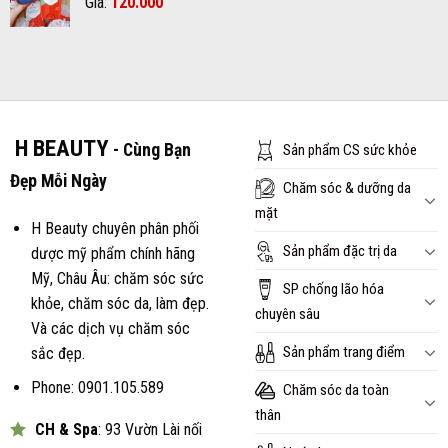
Giá
Giá
Giá:
600.000₫.
120.000
là:
gốc
hiện
570.000₫.
là:
tại
150.000₫.
là:
120.000₫.
H BEAUTY
- Cùng Bạn
Sản phẩm CS sức khỏe
Đẹp Mỗi Ngày
Chăm sóc & dưỡng da
mặt
H Beauty chuyên phân phối
Sản phẩm đặc trị da
dược mỹ phẩm chính hãng
Mỹ, Châu Âu: chăm sóc sức
SP chống lão hóa
khỏe, chăm sóc da, làm đẹp.
chuyên sâu
Và các dịch vụ chăm sóc
Sản phẩm trang điểm
sắc đẹp.
Phone: 0901.105.589
Chăm sóc da toàn
thân
CH & Spa
: 93 Vườn Lài nối