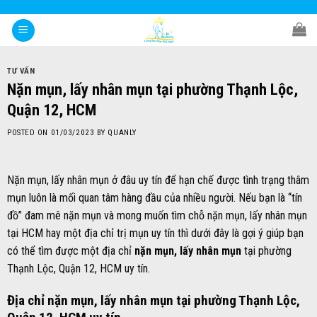
Skip
to
content
TƯ VẤN
Nặn mụn, lấy nhân mụn tại phường Thạnh Lộc,
Quận 12, HCM
POSTED ON
01/03/2023
BY
QUANLY
Nặn mụn, lấy nhân mụn ở đâu uy tín để hạn chế được tình trạng thâm
mụn luôn là mối quan tâm hàng đầu của nhiều người. Nếu bạn là “tín
đồ” đam mê nặn mụn và mong muốn tìm chỗ nặn mụn, lấy nhân mụn
tại HCM hay một địa chỉ trị mụn uy tín thì dưới đây là gợi ý giúp bạn
có thể tìm được một địa chỉ
nặn mụn, lấy nhân mụn
tại phường
Thạnh Lộc, Quận 12, HCM uy tín.
Địa chỉ nặn mụn, lấy nhân mụn tại phường Thạnh Lộc,