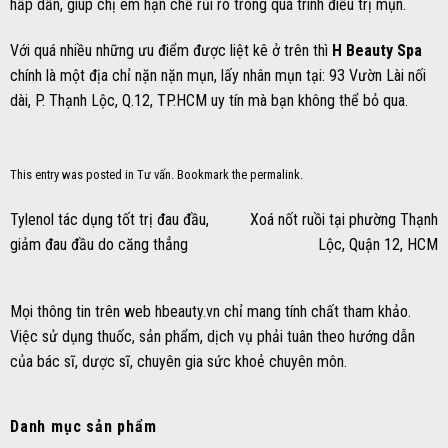
hấp dẫn, giúp chị em hạn chế rủi ro trong quá trình điều trị mụn.
Với quá nhiều những ưu điểm được liệt kê ở trên thì
H Beauty Spa
chính là một địa chỉ nặn nặn mụn, lấy nhân mụn tại: 93 Vườn Lài nối
dài, P. Thạnh Lộc, Q.12, TP.HCM uy tín mà bạn không thể bỏ qua.
This entry was posted in
Tư vấn
. Bookmark the
permalink
.
Tylenol tác dụng tốt trị đau đầu,
Xoá nốt ruồi tại phường Thạnh
giảm đau đầu do căng thẳng
Lộc, Quận 12, HCM
Mọi thông tin trên web hbeauty.vn chỉ mang tính chất tham khảo.
Việc sử dụng thuốc, sản phẩm, dịch vụ phải tuân theo hướng dẫn
của bác sĩ, dược sĩ, chuyên gia sức khoẻ chuyên môn.
Danh mục sản phẩm