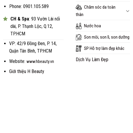
Phone: 0901.105.589
Chăm sóc da toàn
thân
CH & Spa
: 93 Vườn Lài nối
Nước hoa
dài, P. Thạnh Lộc, Q.12,
TP.HCM
Son môi, son lì, son dưỡng
VP: 42/9 Đồng Đen, P. 14,
SP Hỗ trợ làm đẹp khác
Quận Tân Bình, TP.HCM
Dịch Vụ Làm Đẹp
Website:
www.hbeauty.vn
Giới thiệu H Beauty