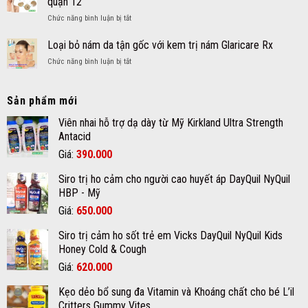
quận 12
mụn
và
ở
Chức năng bình luận bị tắt
nang
Khoáng
Tẩy
là
chất
mụn
Loại bỏ nám da tận gốc với kem trị nám Glaricare Rx
gì?
cho
thịt
và
bé
ở
Chức năng bình luận bị tắt
dư
cách
Loại
nốt
chăm
bỏ
ruồi
sóc
nám
Sản phẩm mới
an
da
da
toàn
mụn
tận
Viên nhai hỗ trợ dạ dày từ Mỹ Kirkland Ultra Strength
hiệu
đúng
gốc
Antacid
quả
cách
với
chất
Giá
Giá
Giá:
390.000
kem
lượng
gốc
hiện
trị
tại
Siro trị ho cảm cho người cao huyết áp DayQuil NyQuil
nám
là:
tại
quận
Glaricare
HBP - Mỹ
12
420.000₫.
là:
Rx
Giá
Giá
Giá:
650.000
390.000₫.
gốc
hiện
Siro trị cảm ho sốt trẻ em Vicks DayQuil NyQuil Kids
là:
tại
Honey Cold & Cough
670.000₫.
là:
Giá
Giá
Giá:
620.000
650.000₫.
gốc
hiện
Kẹo dẻo bổ sung đa Vitamin và Khoáng chất cho bé L’il
là:
tại
Critters Gummy Vites