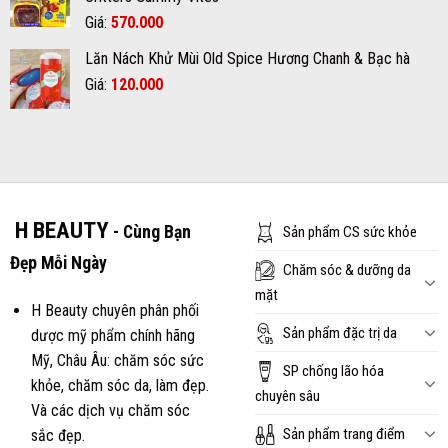
700.000₫.
là:
Giá
Giá
Giá:
570.000
620.000₫.
gốc
hiện
Lăn Nách Khử Mùi Old Spice Hương Chanh & Bạc hà
là:
tại
Giá
Giá
Giá:
600.000₫.
120.000
là:
gốc
hiện
570.000₫.
là:
tại
150.000₫.
là:
120.000₫.
H BEAUTY
- Cùng Bạn
Sản phẩm CS sức khỏe
Đẹp Mỗi Ngày
Chăm sóc & dưỡng da
mặt
H Beauty chuyên phân phối
Sản phẩm đặc trị da
dược mỹ phẩm chính hãng
Mỹ, Châu Âu: chăm sóc sức
SP chống lão hóa
khỏe, chăm sóc da, làm đẹp.
chuyên sâu
Và các dịch vụ chăm sóc
Sản phẩm trang điểm
sắc đẹp.