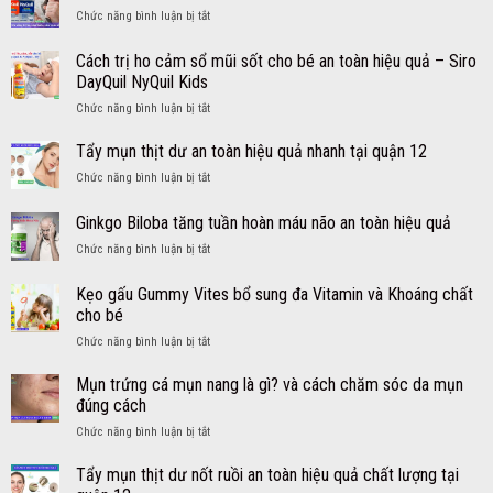
ở
Chức năng bình luận bị tắt
Thuốc
trị
Cách trị ho cảm sổ mũi sốt cho bé an toàn hiệu quả – Siro
ho
DayQuil NyQuil Kids
cảm
ở
Chức năng bình luận bị tắt
cho
Cách
người
trị
lớn
Tẩy mụn thịt dư an toàn hiệu quả nhanh tại quận 12
ho
từ
ở
Chức năng bình luận bị tắt
cảm
Mỹ
Tẩy
sổ
viên
mụn
Ginkgo Biloba tăng tuần hoàn máu não an toàn hiệu quả
mũi
DayQuil
thịt
sốt
NyQuil
ở
Chức năng bình luận bị tắt
dư
cho
Ginkgo
an
bé
Biloba
toàn
Kẹo gấu Gummy Vites bổ sung đa Vitamin và Khoáng chất
an
tăng
hiệu
cho bé
toàn
tuần
quả
hiệu
ở
Chức năng bình luận bị tắt
hoàn
nhanh
quả
Kẹo
máu
tại
–
gấu
não
Mụn trứng cá mụn nang là gì? và cách chăm sóc da mụn
quận
Siro
Gummy
an
12
đúng cách
DayQuil
Vites
toàn
NyQuil
ở
Chức năng bình luận bị tắt
bổ
hiệu
Kids
Mụn
sung
quả
trứng
Tẩy mụn thịt dư nốt ruồi an toàn hiệu quả chất lượng tại
đa
cá
Vitamin