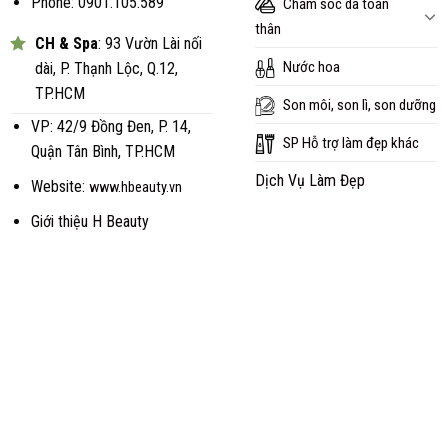
Phone: 0901.105.589
Chăm sóc da toàn
thân
CH & Spa
: 93 Vườn Lài nối
Nước hoa
dài, P. Thạnh Lộc, Q.12,
TP.HCM
Son môi, son lì, son dưỡng
VP: 42/9 Đồng Đen, P. 14,
SP Hỗ trợ làm đẹp khác
Quận Tân Bình, TP.HCM
Dịch Vụ Làm Đẹp
Website:
www.hbeauty.vn
Giới thiệu H Beauty