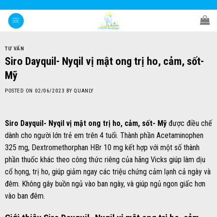
Skip
to
content
TƯ VẤN
Siro Dayquil- Nyqil vị mật ong trị ho, cảm, sốt-
Mỹ
POSTED ON
02/06/2023
BY
QUANLY
Siro Dayquil- Nyqil vị mật ong trị ho, cảm, sốt- Mỹ
được điều chế
dành cho người lớn trẻ em trên 4 tuổi. Thành phần Acetaminophen
325 mg, Dextromethorphan HBr 10 mg kết hợp với một số thành
phần thuốc khác theo công thức riêng của hãng Vicks giúp làm dịu
cổ họng, trị ho, giúp giảm ngay các triệu chứng cảm lạnh cả ngày và
đêm. Không gây buồn ngủ vào ban ngày, và giúp ngủ ngon giấc hơn
vào ban đêm.