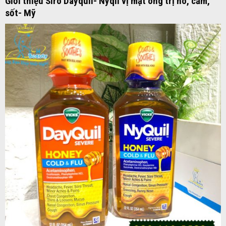
Giới thiệu Siro Dayquil- Nyqil vị mật ong trị ho, cảm,
sốt- Mỹ