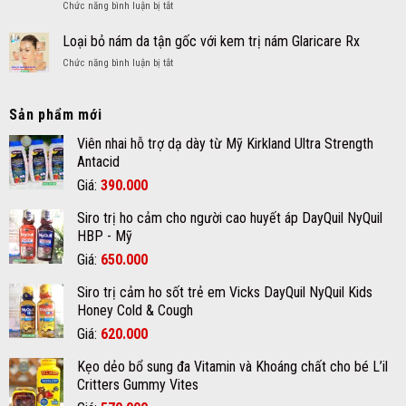
ở
Chức năng bình luận bị tắt
nang
Khoáng
Tẩy
là
chất
mụn
Loại bỏ nám da tận gốc với kem trị nám Glaricare Rx
gì?
cho
thịt
và
bé
ở
Chức năng bình luận bị tắt
dư
cách
Loại
nốt
chăm
bỏ
ruồi
sóc
nám
Sản phẩm mới
an
da
da
toàn
mụn
tận
Viên nhai hỗ trợ dạ dày từ Mỹ Kirkland Ultra Strength
hiệu
đúng
gốc
Antacid
quả
cách
với
chất
Giá
Giá
Giá:
390.000
kem
lượng
gốc
hiện
trị
tại
Siro trị ho cảm cho người cao huyết áp DayQuil NyQuil
nám
là:
tại
quận
Glaricare
HBP - Mỹ
12
420.000₫.
là:
Rx
Giá
Giá
Giá:
650.000
390.000₫.
gốc
hiện
Siro trị cảm ho sốt trẻ em Vicks DayQuil NyQuil Kids
là:
tại
Honey Cold & Cough
670.000₫.
là:
Giá
Giá
Giá:
620.000
650.000₫.
gốc
hiện
Kẹo dẻo bổ sung đa Vitamin và Khoáng chất cho bé L’il
là:
tại
Critters Gummy Vites
700.000₫.
là: