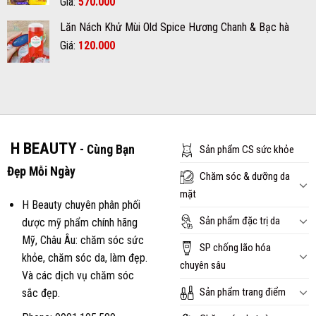
Giá
Giá
Giá:
570.000
620.000₫.
gốc
hiện
Lăn Nách Khử Mùi Old Spice Hương Chanh & Bạc hà
là:
tại
Giá
Giá
Giá:
600.000₫.
120.000
là:
gốc
hiện
570.000₫.
là:
tại
150.000₫.
là:
120.000₫.
H BEAUTY
- Cùng Bạn
Sản phẩm CS sức khỏe
Đẹp Mỗi Ngày
Chăm sóc & dưỡng da
mặt
H Beauty chuyên phân phối
Sản phẩm đặc trị da
dược mỹ phẩm chính hãng
Mỹ, Châu Âu: chăm sóc sức
SP chống lão hóa
khỏe, chăm sóc da, làm đẹp.
chuyên sâu
Và các dịch vụ chăm sóc
Sản phẩm trang điểm
sắc đẹp.