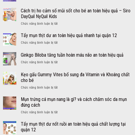
Thuốc
trị
Cách trị ho cảm sổ mũi sốt cho bé an toàn hiệu quả – Siro
ho
DayQuil NyQuil Kids
cảm
ở
Chức năng bình luận bị tắt
cho
Cách
người
trị
lớn
Tẩy mụn thịt dư an toàn hiệu quả nhanh tại quận 12
ho
từ
ở
Chức năng bình luận bị tắt
cảm
Mỹ
Tẩy
sổ
viên
mụn
Ginkgo Biloba tăng tuần hoàn máu não an toàn hiệu quả
mũi
DayQuil
thịt
sốt
NyQuil
ở
Chức năng bình luận bị tắt
dư
cho
Ginkgo
an
bé
Biloba
toàn
Kẹo gấu Gummy Vites bổ sung đa Vitamin và Khoáng chất
an
tăng
hiệu
cho bé
toàn
tuần
quả
hiệu
ở
Chức năng bình luận bị tắt
hoàn
nhanh
quả
Kẹo
máu
tại
–
gấu
não
Mụn trứng cá mụn nang là gì? và cách chăm sóc da mụn
quận
Siro
Gummy
an
12
đúng cách
DayQuil
Vites
toàn
NyQuil
ở
Chức năng bình luận bị tắt
bổ
hiệu
Kids
Mụn
sung
quả
trứng
Tẩy mụn thịt dư nốt ruồi an toàn hiệu quả chất lượng tại
đa
cá
Vitamin
quận 12
mụn
và