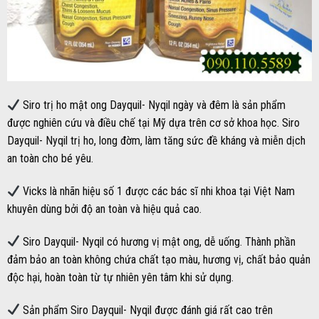
Siro trị ho mật ong Dayquil- Nyqil ngày và đêm là sản phẩm
được nghiên cứu và điều chế tại Mỹ dựa trên cơ sở khoa học. Siro
Dayquil- Nyqil trị ho, long đờm, làm tăng sức đề kháng và miễn dịch
an toàn cho bé yêu.
Vicks là nhãn hiệu số 1 được các bác sĩ nhi khoa tại Việt Nam
khuyên dùng bởi độ an toàn và hiệu quả cao.
Siro Dayquil- Nyqil có hương vị mật ong, dễ uống. Thành phần
đảm bảo an toàn không chứa chất tạo màu, hương vị, chất bảo quản
độc hại, hoàn toàn từ tự nhiên yên tâm khi sử dụng.
Sản phẩm Siro Dayquil- Nyqil được đánh giá rất cao trên