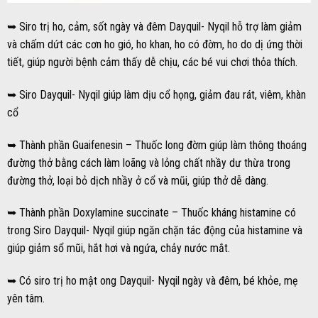
➥ Siro trị ho, cảm, sốt ngày và đêm Dayquil- Nyqil hỗ trợ làm giảm
và chấm dứt các cơn ho gió, ho khan, ho có đờm, ho do dị ứng thời
tiết, giúp người bệnh cảm thấy dễ chịu, các bé vui chơi thỏa thích.
➥ Siro Dayquil- Nyqil giúp làm dịu cổ họng, giảm đau rát, viêm, khàn
cổ
➥ Thành phần Guaifenesin – Thuốc long đờm giúp làm thông thoáng
đường thở bằng cách làm loãng và lỏng chất nhầy dư thừa trong
đường thở, loại bỏ dịch nhầy ở cổ và mũi, giúp thở dễ dàng.
➥ Thành phần Doxylamine succinate – Thuốc kháng histamine có
trong Siro Dayquil- Nyqil giúp ngăn chặn tác động của histamine và
giúp giảm sổ mũi, hắt hơi và ngứa, chảy nước mắt.
➥ Có siro trị ho mật ong Dayquil- Nyqil ngày và đêm, bé khỏe, mẹ
yên tâm.