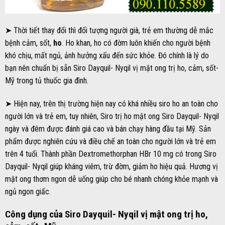
➤ Thời tiết thay đổi thì đối tượng người già, trẻ em thường dễ mắc
bệnh cảm, sốt,
ho
. Ho khan, ho có đờm luôn khiến cho người bệnh
khó chịu, mất ngủ, ảnh hưởng xấu đến sức khỏe. Đó chính là lý do
bạn nên chuẩn bị sẵn Siro Dayquil- Nyqil vị mật ong trị ho, cảm, sốt-
Mỹ trong tủ thuốc gia đình.
➤ Hiện nay, trên thị trường hiện nay có khá nhiều siro ho an toàn cho
người lớn và trẻ em, tuy nhiên, Siro trị ho mật ong Siro Dayquil- Nyqil
ngày và đêm được đánh giá cao và bán chạy hàng đầu tại Mỹ. Sản
phẩm được nghiên cứu và điều chế an toàn cho người lớn và trẻ em
trên 4 tuổi. Thành phần Dextromethorphan HBr 10 mg có trong Siro
Dayquil- Nyqil giúp kháng viêm, trừ đờm, giảm ho hiệu quả. Hương vị
mật ong thơm ngon dễ uống giúp cho bé nhanh chóng khỏe mạnh và
ngủ ngon giấc.
Công dụng của Siro Dayquil- Nyqil vị mật ong trị ho,